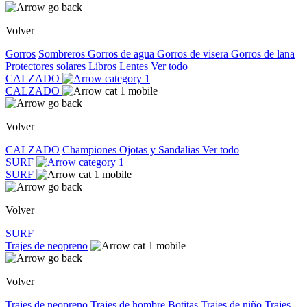
Volver
Gorros
Sombreros
Gorros de agua
Gorros de visera
Gorros de lana
Protectores solares
Libros
Lentes
Ver todo
CALZADO
CALZADO
Volver
CALZADO
Championes
Ojotas y Sandalias
Ver todo
SURF
SURF
Volver
SURF
Trajes de neopreno
Volver
Trajes de neopreno
Trajes de hombre
Botitas
Trajes de niño
Trajes