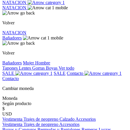
NATACION
NATACION
Volver
NATACION
Bañadores
Volver
Bañadores
Mujer
Hombre
Tapones
Lentes
Gorras
Boyas
Ver todo
SALE
SALE
Contacto
Contacto
Cambiar moneda
Moneda
Según producto
$
USD
Vestimenta
Trajes de neopreno
Calzado
Accesorios
Vestimenta
Trajes de neopreno
Accesorios
Buzos y Canguros
Bermudas y Pantalones
Remeras
Lycras