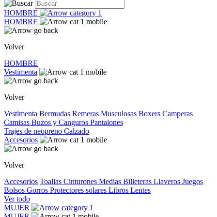
HOMBRE
HOMBRE
Volver
HOMBRE
Vestimenta
Volver
Vestimenta
Bermudas
Remeras
Musculosas
Boxers
Camperas
Camisas
Buzos y Canguros
Pantalones
Trajes de neopreno
Calzado
Accesorios
Volver
Accesorios
Toallas
Cinturones
Medias
Billeteras
Llaveros
Juegos
Bolsos
Gorros
Protectores solares
Libros
Lentes
Ver todo
MUJER
MUJER