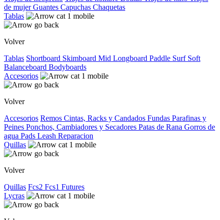
de mujer
Guantes
Capuchas
Chaquetas
Tablas
Volver
Tablas
Shortboard
Skimboard
Mid
Longboard
Paddle Surf
Soft
Balanceboard
Bodyboards
Accesorios
Volver
Accesorios
Remos
Cintas, Racks y Candados
Fundas
Parafinas y
Peines
Ponchos, Cambiadores y Secadores
Patas de Rana
Gorros de
agua
Pads
Leash
Reparacion
Quillas
Volver
Quillas
Fcs2
Fcs1
Futures
Lycras