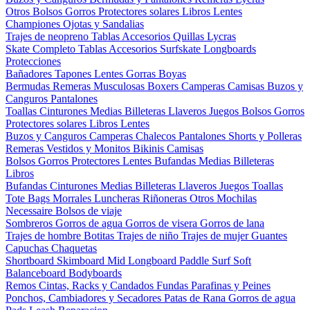
Otros
Bolsos
Gorros
Protectores solares
Libros
Lentes
Championes
Ojotas y Sandalias
Trajes de neopreno
Tablas
Accesorios
Quillas
Lycras
Skate Completo
Tablas
Accesorios
Surfskate
Longboards
Protecciones
Bañadores
Tapones
Lentes
Gorras
Boyas
Bermudas
Remeras
Musculosas
Boxers
Camperas
Camisas
Buzos y
Canguros
Pantalones
Toallas
Cinturones
Medias
Billeteras
Llaveros
Juegos
Bolsos
Gorros
Protectores solares
Libros
Lentes
Buzos y Canguros
Camperas
Chalecos
Pantalones
Shorts y Polleras
Remeras
Vestidos y Monitos
Bikinis
Camisas
Bolsos
Gorros
Protectores
Lentes
Bufandas
Medias
Billeteras
Libros
Bufandas
Cinturones
Medias
Billeteras
Llaveros
Juegos
Toallas
Tote Bags
Morrales
Luncheras
Riñoneras
Otros
Mochilas
Necessaire
Bolsos de viaje
Sombreros
Gorros de agua
Gorros de visera
Gorros de lana
Trajes de hombre
Botitas
Trajes de niño
Trajes de mujer
Guantes
Capuchas
Chaquetas
Shortboard
Skimboard
Mid
Longboard
Paddle Surf
Soft
Balanceboard
Bodyboards
Remos
Cintas, Racks y Candados
Fundas
Parafinas y Peines
Ponchos, Cambiadores y Secadores
Patas de Rana
Gorros de agua