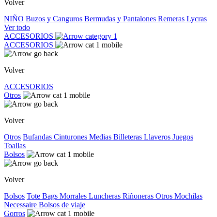
Volver
NIÑO
Buzos y Canguros
Bermudas y Pantalones
Remeras
Lycras
Ver todo
ACCESORIOS
ACCESORIOS
Volver
ACCESORIOS
Otros
Volver
Otros
Bufandas
Cinturones
Medias
Billeteras
Llaveros
Juegos
Toallas
Bolsos
Volver
Bolsos
Tote Bags
Morrales
Luncheras
Riñoneras
Otros
Mochilas
Necessaire
Bolsos de viaje
Gorros