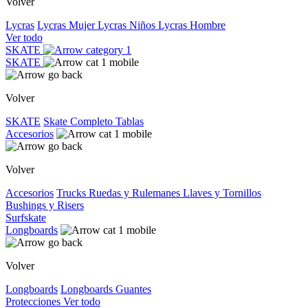
Volver
Lycras
Lycras Mujer
Lycras Niños
Lycras Hombre
Ver todo
SKATE
SKATE
Volver
SKATE
Skate Completo
Tablas
Accesorios
Volver
Accesorios
Trucks
Ruedas y Rulemanes
Llaves y Tornillos
Bushings y Risers
Surfskate
Longboards
Volver
Longboards
Longboards
Guantes
Protecciones
Ver todo