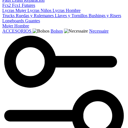
Pads
Leash
Reparacion
Fcs2
Fcs1
Futures
Lycras Mujer
Lycras Niños
Lycras Hombre
Trucks
Ruedas y Rulemanes
Llaves y Tornillos
Bushings y Risers
Longboards
Guantes
Mujer
Hombre
ACCESORIOS
Bolsos
Necessaire