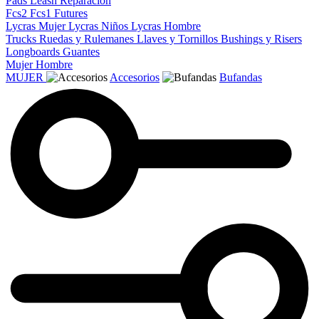
Pads
Leash
Reparacion
Fcs2
Fcs1
Futures
Lycras Mujer
Lycras Niños
Lycras Hombre
Trucks
Ruedas y Rulemanes
Llaves y Tornillos
Bushings y Risers
Longboards
Guantes
Mujer
Hombre
MUJER
Accesorios
Bufandas