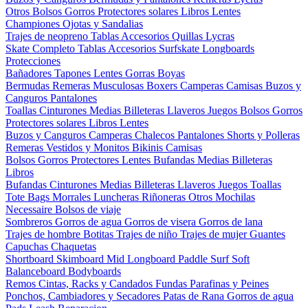
Otros
Bolsos
Gorros
Protectores solares
Libros
Lentes
Championes
Ojotas y Sandalias
Trajes de neopreno
Tablas
Accesorios
Quillas
Lycras
Skate Completo
Tablas
Accesorios
Surfskate
Longboards
Protecciones
Bañadores
Tapones
Lentes
Gorras
Boyas
Bermudas
Remeras
Musculosas
Boxers
Camperas
Camisas
Buzos y
Canguros
Pantalones
Toallas
Cinturones
Medias
Billeteras
Llaveros
Juegos
Bolsos
Gorros
Protectores solares
Libros
Lentes
Buzos y Canguros
Camperas
Chalecos
Pantalones
Shorts y Polleras
Remeras
Vestidos y Monitos
Bikinis
Camisas
Bolsos
Gorros
Protectores
Lentes
Bufandas
Medias
Billeteras
Libros
Bufandas
Cinturones
Medias
Billeteras
Llaveros
Juegos
Toallas
Tote Bags
Morrales
Luncheras
Riñoneras
Otros
Mochilas
Necessaire
Bolsos de viaje
Sombreros
Gorros de agua
Gorros de visera
Gorros de lana
Trajes de hombre
Botitas
Trajes de niño
Trajes de mujer
Guantes
Capuchas
Chaquetas
Shortboard
Skimboard
Mid
Longboard
Paddle Surf
Soft
Balanceboard
Bodyboards
Remos
Cintas, Racks y Candados
Fundas
Parafinas y Peines
Ponchos, Cambiadores y Secadores
Patas de Rana
Gorros de agua