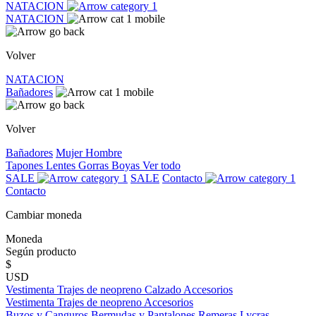
NATACION
NATACION
Volver
NATACION
Bañadores
Volver
Bañadores
Mujer
Hombre
Tapones
Lentes
Gorras
Boyas
Ver todo
SALE
SALE
Contacto
Contacto
Cambiar moneda
Moneda
Según producto
$
USD
Vestimenta
Trajes de neopreno
Calzado
Accesorios
Vestimenta
Trajes de neopreno
Accesorios
Buzos y Canguros
Bermudas y Pantalones
Remeras
Lycras