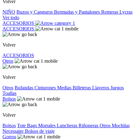
Volver
NIÑO
Buzos y Canguros
Bermudas y Pantalones
Remeras
Lycras
Ver todo
ACCESORIOS
ACCESORIOS
Volver
ACCESORIOS
Otros
Volver
Otros
Bufandas
Cinturones
Medias
Billeteras
Llaveros
Juegos
Toallas
Bolsos
Volver
Bolsos
Tote Bags
Morrales
Luncheras
Riñoneras
Otros
Mochilas
Necessaire
Bolsos de viaje
Gorros