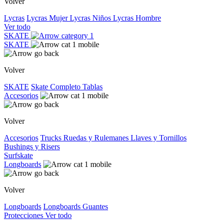
Volver
Lycras
Lycras Mujer
Lycras Niños
Lycras Hombre
Ver todo
SKATE
SKATE
Volver
SKATE
Skate Completo
Tablas
Accesorios
Volver
Accesorios
Trucks
Ruedas y Rulemanes
Llaves y Tornillos
Bushings y Risers
Surfskate
Longboards
Volver
Longboards
Longboards
Guantes
Protecciones
Ver todo