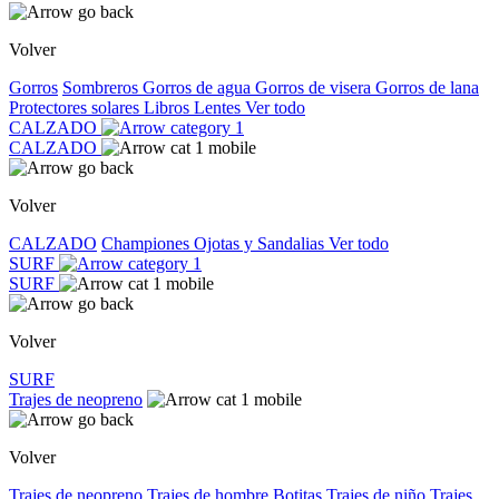
Volver
Gorros
Sombreros
Gorros de agua
Gorros de visera
Gorros de lana
Protectores solares
Libros
Lentes
Ver todo
CALZADO
CALZADO
Volver
CALZADO
Championes
Ojotas y Sandalias
Ver todo
SURF
SURF
Volver
SURF
Trajes de neopreno
Volver
Trajes de neopreno
Trajes de hombre
Botitas
Trajes de niño
Trajes