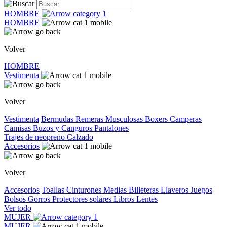
HOMBRE
HOMBRE
Volver
HOMBRE
Vestimenta
Volver
Vestimenta
Bermudas
Remeras
Musculosas
Boxers
Camperas
Camisas
Buzos y Canguros
Pantalones
Trajes de neopreno
Calzado
Accesorios
Volver
Accesorios
Toallas
Cinturones
Medias
Billeteras
Llaveros
Juegos
Bolsos
Gorros
Protectores solares
Libros
Lentes
Ver todo
MUJER
MUJER