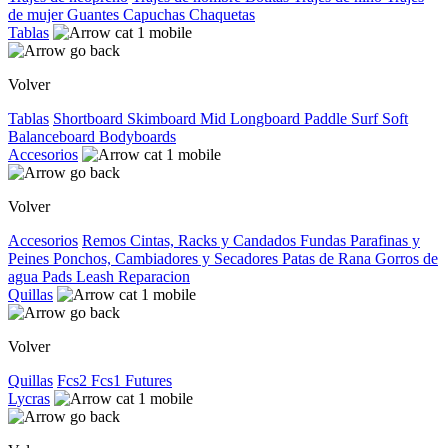
de mujer
Guantes
Capuchas
Chaquetas
Tablas
Volver
Tablas
Shortboard
Skimboard
Mid
Longboard
Paddle Surf
Soft
Balanceboard
Bodyboards
Accesorios
Volver
Accesorios
Remos
Cintas, Racks y Candados
Fundas
Parafinas y
Peines
Ponchos, Cambiadores y Secadores
Patas de Rana
Gorros de
agua
Pads
Leash
Reparacion
Quillas
Volver
Quillas
Fcs2
Fcs1
Futures
Lycras