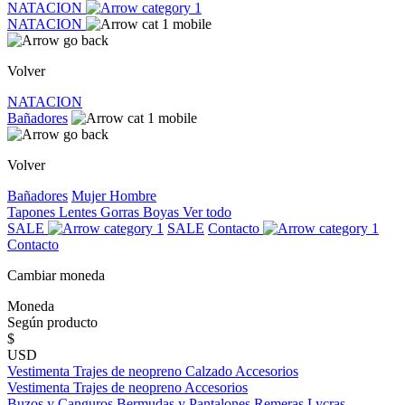
NATACION
NATACION
Volver
NATACION
Bañadores
Volver
Bañadores
Mujer
Hombre
Tapones
Lentes
Gorras
Boyas
Ver todo
SALE
SALE
Contacto
Contacto
Cambiar moneda
Moneda
Según producto
$
USD
Vestimenta
Trajes de neopreno
Calzado
Accesorios
Vestimenta
Trajes de neopreno
Accesorios
Buzos y Canguros
Bermudas y Pantalones
Remeras
Lycras