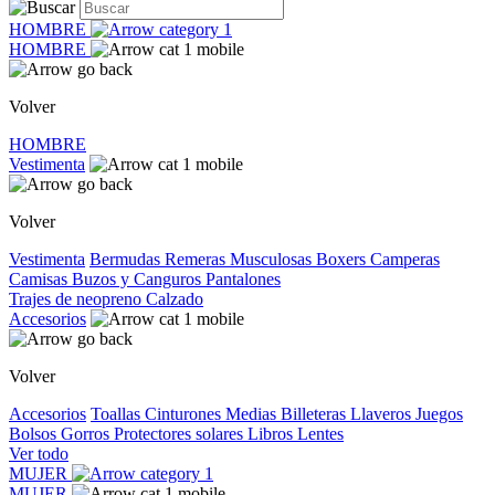
HOMBRE
HOMBRE
Volver
HOMBRE
Vestimenta
Volver
Vestimenta
Bermudas
Remeras
Musculosas
Boxers
Camperas
Camisas
Buzos y Canguros
Pantalones
Trajes de neopreno
Calzado
Accesorios
Volver
Accesorios
Toallas
Cinturones
Medias
Billeteras
Llaveros
Juegos
Bolsos
Gorros
Protectores solares
Libros
Lentes
Ver todo
MUJER
MUJER