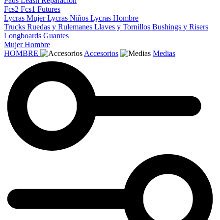
Pads
Leash
Reparacion
Fcs2
Fcs1
Futures
Lycras Mujer
Lycras Niños
Lycras Hombre
Trucks
Ruedas y Rulemanes
Llaves y Tornillos
Bushings y Risers
Longboards
Guantes
Mujer
Hombre
HOMBRE
Accesorios
Medias