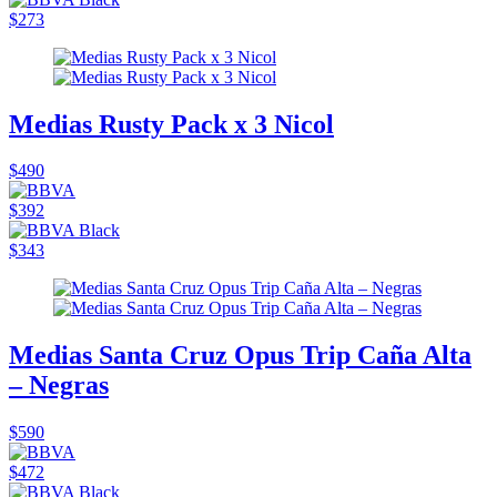
$273
Medias Rusty Pack x 3 Nicol
$490
$392
$343
Medias Santa Cruz Opus Trip Caña Alta
– Negras
$590
$472