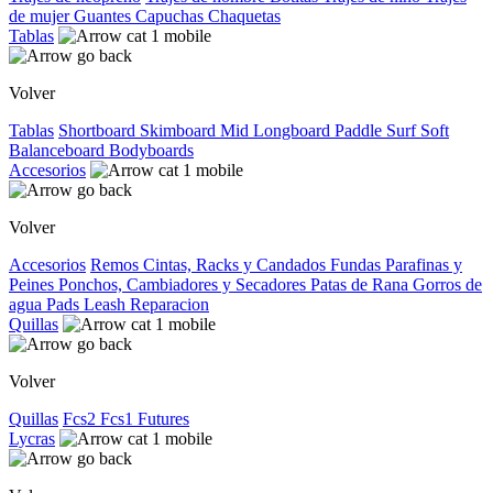
de mujer
Guantes
Capuchas
Chaquetas
Tablas
Volver
Tablas
Shortboard
Skimboard
Mid
Longboard
Paddle Surf
Soft
Balanceboard
Bodyboards
Accesorios
Volver
Accesorios
Remos
Cintas, Racks y Candados
Fundas
Parafinas y
Peines
Ponchos, Cambiadores y Secadores
Patas de Rana
Gorros de
agua
Pads
Leash
Reparacion
Quillas
Volver
Quillas
Fcs2
Fcs1
Futures
Lycras