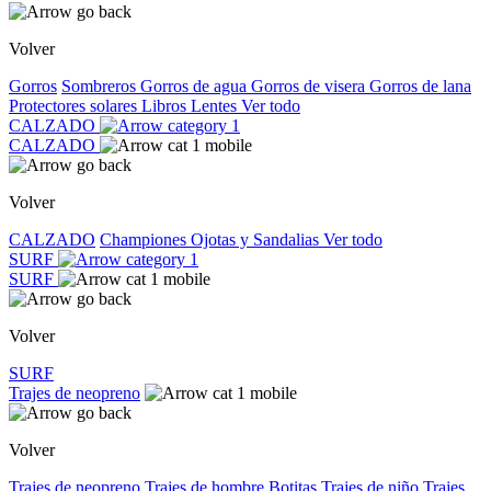
Volver
Gorros
Sombreros
Gorros de agua
Gorros de visera
Gorros de lana
Protectores solares
Libros
Lentes
Ver todo
CALZADO
CALZADO
Volver
CALZADO
Championes
Ojotas y Sandalias
Ver todo
SURF
SURF
Volver
SURF
Trajes de neopreno
Volver
Trajes de neopreno
Trajes de hombre
Botitas
Trajes de niño
Trajes