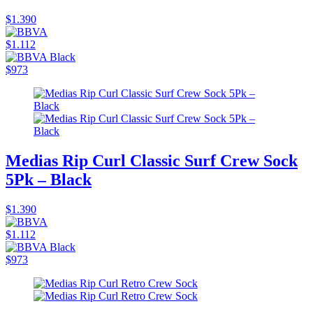
$1.390
$1.112
$973
Medias Rip Curl Classic Surf Crew Sock
5Pk – Black
$1.390
$1.112
$973