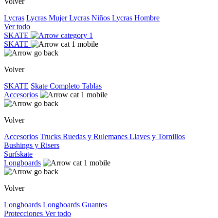
Volver
Lycras
Lycras Mujer
Lycras Niños
Lycras Hombre
Ver todo
SKATE
SKATE
Volver
SKATE
Skate Completo
Tablas
Accesorios
Volver
Accesorios
Trucks
Ruedas y Rulemanes
Llaves y Tornillos
Bushings y Risers
Surfskate
Longboards
Volver
Longboards
Longboards
Guantes
Protecciones
Ver todo