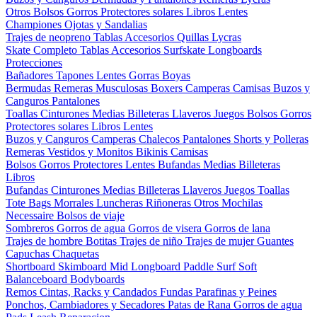
Otros
Bolsos
Gorros
Protectores solares
Libros
Lentes
Championes
Ojotas y Sandalias
Trajes de neopreno
Tablas
Accesorios
Quillas
Lycras
Skate Completo
Tablas
Accesorios
Surfskate
Longboards
Protecciones
Bañadores
Tapones
Lentes
Gorras
Boyas
Bermudas
Remeras
Musculosas
Boxers
Camperas
Camisas
Buzos y
Canguros
Pantalones
Toallas
Cinturones
Medias
Billeteras
Llaveros
Juegos
Bolsos
Gorros
Protectores solares
Libros
Lentes
Buzos y Canguros
Camperas
Chalecos
Pantalones
Shorts y Polleras
Remeras
Vestidos y Monitos
Bikinis
Camisas
Bolsos
Gorros
Protectores
Lentes
Bufandas
Medias
Billeteras
Libros
Bufandas
Cinturones
Medias
Billeteras
Llaveros
Juegos
Toallas
Tote Bags
Morrales
Luncheras
Riñoneras
Otros
Mochilas
Necessaire
Bolsos de viaje
Sombreros
Gorros de agua
Gorros de visera
Gorros de lana
Trajes de hombre
Botitas
Trajes de niño
Trajes de mujer
Guantes
Capuchas
Chaquetas
Shortboard
Skimboard
Mid
Longboard
Paddle Surf
Soft
Balanceboard
Bodyboards
Remos
Cintas, Racks y Candados
Fundas
Parafinas y Peines
Ponchos, Cambiadores y Secadores
Patas de Rana
Gorros de agua