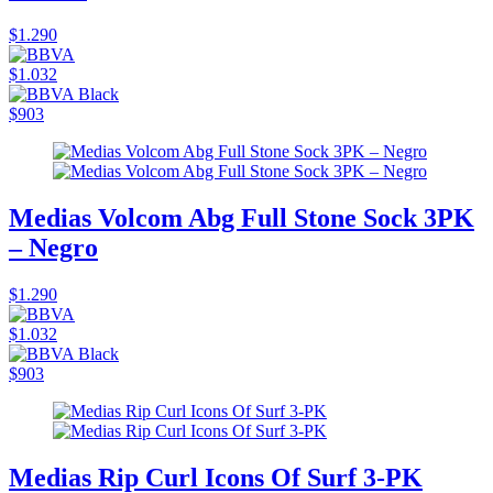
$1.290
$1.032
$903
Medias Volcom Abg Full Stone Sock 3PK
– Negro
$1.290
$1.032
$903
Medias Rip Curl Icons Of Surf 3-PK