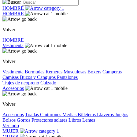
HOMBRE
HOMBRE
Volver
HOMBRE
Vestimenta
Volver
Vestimenta
Bermudas
Remeras
Musculosas
Boxers
Camperas
Camisas
Buzos y Canguros
Pantalones
Trajes de neopreno
Calzado
Accesorios
Volver
Accesorios
Toallas
Cinturones
Medias
Billeteras
Llaveros
Juegos
Bolsos
Gorros
Protectores solares
Libros
Lentes
Ver todo
MUJER
MUJER