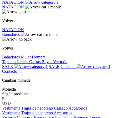
NATACION
NATACION
Volver
NATACION
Bañadores
Volver
Bañadores
Mujer
Hombre
Tapones
Lentes
Gorras
Boyas
Ver todo
SALE
SALE
Contacto
Contacto
Cambiar moneda
Moneda
Según producto
$
USD
Vestimenta
Trajes de neopreno
Calzado
Accesorios
Vestimenta
Trajes de neopreno
Accesorios
Buzos y Canguros
Bermudas y Pantalones
Remeras
Lycras