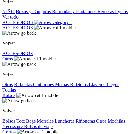
Volver
NIÑO
Buzos y Canguros
Bermudas y Pantalones
Remeras
Lycras
Ver todo
ACCESORIOS
ACCESORIOS
Volver
ACCESORIOS
Otros
Volver
Otros
Bufandas
Cinturones
Medias
Billeteras
Llaveros
Juegos
Toallas
Bolsos
Volver
Bolsos
Tote Bags
Morrales
Luncheras
Riñoneras
Otros
Mochilas
Necessaire
Bolsos de viaje
Gorros