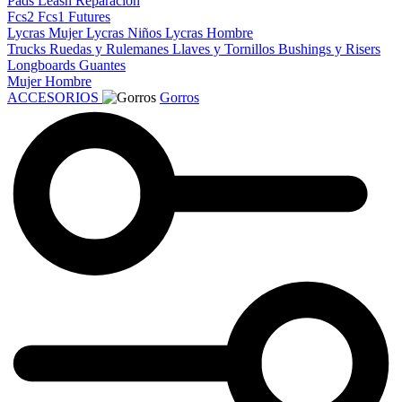
Pads
Leash
Reparacion
Fcs2
Fcs1
Futures
Lycras Mujer
Lycras Niños
Lycras Hombre
Trucks
Ruedas y Rulemanes
Llaves y Tornillos
Bushings y Risers
Longboards
Guantes
Mujer
Hombre
ACCESORIOS
Gorros