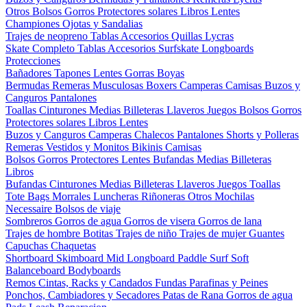
Otros
Bolsos
Gorros
Protectores solares
Libros
Lentes
Championes
Ojotas y Sandalias
Trajes de neopreno
Tablas
Accesorios
Quillas
Lycras
Skate Completo
Tablas
Accesorios
Surfskate
Longboards
Protecciones
Bañadores
Tapones
Lentes
Gorras
Boyas
Bermudas
Remeras
Musculosas
Boxers
Camperas
Camisas
Buzos y
Canguros
Pantalones
Toallas
Cinturones
Medias
Billeteras
Llaveros
Juegos
Bolsos
Gorros
Protectores solares
Libros
Lentes
Buzos y Canguros
Camperas
Chalecos
Pantalones
Shorts y Polleras
Remeras
Vestidos y Monitos
Bikinis
Camisas
Bolsos
Gorros
Protectores
Lentes
Bufandas
Medias
Billeteras
Libros
Bufandas
Cinturones
Medias
Billeteras
Llaveros
Juegos
Toallas
Tote Bags
Morrales
Luncheras
Riñoneras
Otros
Mochilas
Necessaire
Bolsos de viaje
Sombreros
Gorros de agua
Gorros de visera
Gorros de lana
Trajes de hombre
Botitas
Trajes de niño
Trajes de mujer
Guantes
Capuchas
Chaquetas
Shortboard
Skimboard
Mid
Longboard
Paddle Surf
Soft
Balanceboard
Bodyboards
Remos
Cintas, Racks y Candados
Fundas
Parafinas y Peines
Ponchos, Cambiadores y Secadores
Patas de Rana
Gorros de agua