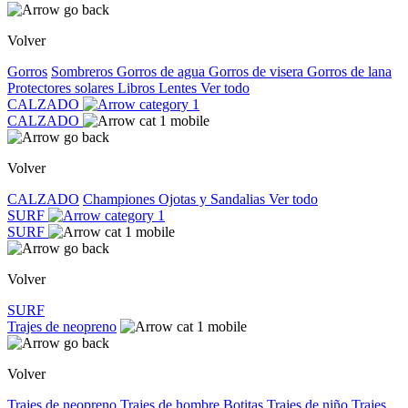
Volver
Gorros
Sombreros
Gorros de agua
Gorros de visera
Gorros de lana
Protectores solares
Libros
Lentes
Ver todo
CALZADO
CALZADO
Volver
CALZADO
Championes
Ojotas y Sandalias
Ver todo
SURF
SURF
Volver
SURF
Trajes de neopreno
Volver
Trajes de neopreno
Trajes de hombre
Botitas
Trajes de niño
Trajes