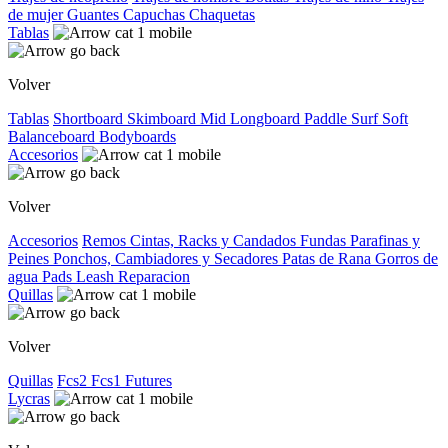
de mujer
Guantes
Capuchas
Chaquetas
Tablas
Volver
Tablas
Shortboard
Skimboard
Mid
Longboard
Paddle Surf
Soft
Balanceboard
Bodyboards
Accesorios
Volver
Accesorios
Remos
Cintas, Racks y Candados
Fundas
Parafinas y
Peines
Ponchos, Cambiadores y Secadores
Patas de Rana
Gorros de
agua
Pads
Leash
Reparacion
Quillas
Volver
Quillas
Fcs2
Fcs1
Futures
Lycras