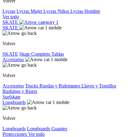
Volver
Lycras
Lycras Mujer
Lycras Niños
Lycras Hombre
Ver todo
SKATE
SKATE
Volver
SKATE
Skate Completo
Tablas
Accesorios
Volver
Accesorios
Trucks
Ruedas y Rulemanes
Llaves y Tornillos
Bushings y Risers
Surfskate
Longboards
Volver
Longboards
Longboards
Guantes
Protecciones
Ver todo