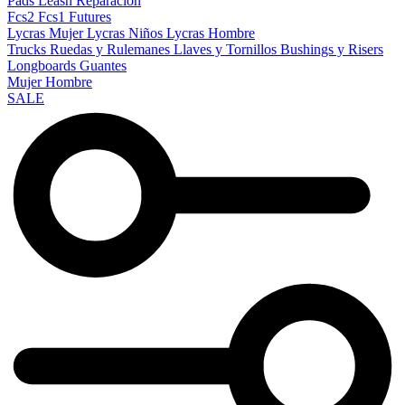
Pads
Leash
Reparacion
Fcs2
Fcs1
Futures
Lycras Mujer
Lycras Niños
Lycras Hombre
Trucks
Ruedas y Rulemanes
Llaves y Tornillos
Bushings y Risers
Longboards
Guantes
Mujer
Hombre
SALE