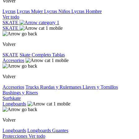
Volver
Lycras
Lycras Mujer
Lycras Niños
Lycras Hombre
Ver todo
SKATE
SKATE
Volver
SKATE
Skate Completo
Tablas
Accesorios
Volver
Accesorios
Trucks
Ruedas y Rulemanes
Llaves y Tornillos
Bushings y Risers
Surfskate
Longboards
Volver
Longboards
Longboards
Guantes
Protecciones
Ver todo