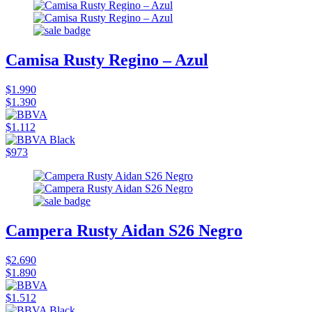
Camisa Rusty Regino – Azul
$1.990
$1.390
$1.112
$973
Campera Rusty Aidan S26 Negro
$2.690
$1.890
$1.512