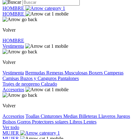
HOMBRE
HOMBRE
Volver
HOMBRE
Vestimenta
Volver
Vestimenta
Bermudas
Remeras
Musculosas
Boxers
Camperas
Camisas
Buzos y Canguros
Pantalones
Trajes de neopreno
Calzado
Accesorios
Volver
Accesorios
Toallas
Cinturones
Medias
Billeteras
Llaveros
Juegos
Bolsos
Gorros
Protectores solares
Libros
Lentes
Ver todo
MUJER
MUJER