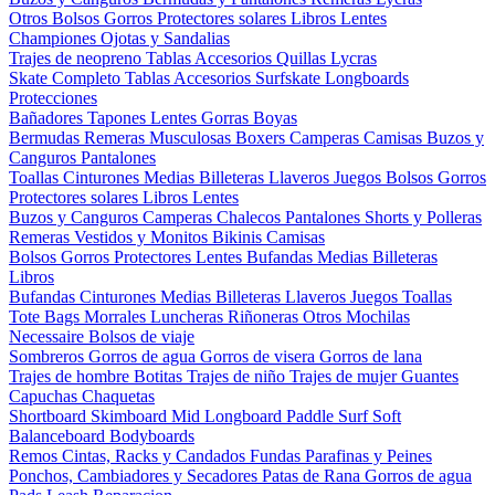
Otros
Bolsos
Gorros
Protectores solares
Libros
Lentes
Championes
Ojotas y Sandalias
Trajes de neopreno
Tablas
Accesorios
Quillas
Lycras
Skate Completo
Tablas
Accesorios
Surfskate
Longboards
Protecciones
Bañadores
Tapones
Lentes
Gorras
Boyas
Bermudas
Remeras
Musculosas
Boxers
Camperas
Camisas
Buzos y
Canguros
Pantalones
Toallas
Cinturones
Medias
Billeteras
Llaveros
Juegos
Bolsos
Gorros
Protectores solares
Libros
Lentes
Buzos y Canguros
Camperas
Chalecos
Pantalones
Shorts y Polleras
Remeras
Vestidos y Monitos
Bikinis
Camisas
Bolsos
Gorros
Protectores
Lentes
Bufandas
Medias
Billeteras
Libros
Bufandas
Cinturones
Medias
Billeteras
Llaveros
Juegos
Toallas
Tote Bags
Morrales
Luncheras
Riñoneras
Otros
Mochilas
Necessaire
Bolsos de viaje
Sombreros
Gorros de agua
Gorros de visera
Gorros de lana
Trajes de hombre
Botitas
Trajes de niño
Trajes de mujer
Guantes
Capuchas
Chaquetas
Shortboard
Skimboard
Mid
Longboard
Paddle Surf
Soft
Balanceboard
Bodyboards
Remos
Cintas, Racks y Candados
Fundas
Parafinas y Peines
Ponchos, Cambiadores y Secadores
Patas de Rana
Gorros de agua