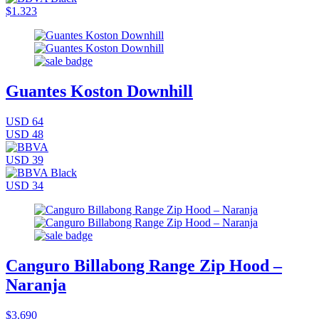
$1.323
Guantes Koston Downhill
USD 64
USD 48
USD 39
USD 34
Canguro Billabong Range Zip Hood –
Naranja
$3.690