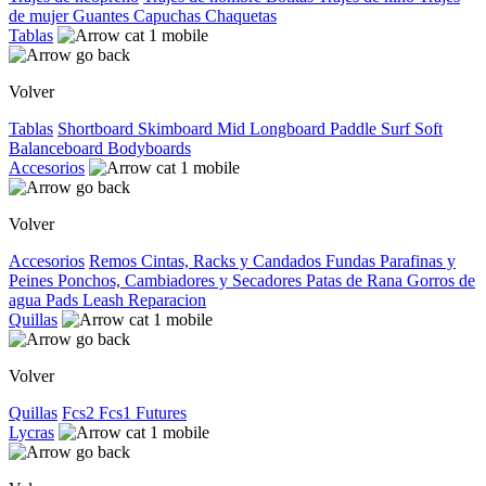
de mujer
Guantes
Capuchas
Chaquetas
Tablas
Volver
Tablas
Shortboard
Skimboard
Mid
Longboard
Paddle Surf
Soft
Balanceboard
Bodyboards
Accesorios
Volver
Accesorios
Remos
Cintas, Racks y Candados
Fundas
Parafinas y
Peines
Ponchos, Cambiadores y Secadores
Patas de Rana
Gorros de
agua
Pads
Leash
Reparacion
Quillas
Volver
Quillas
Fcs2
Fcs1
Futures
Lycras