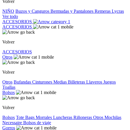
Volver
NIÑO
Buzos y Canguros
Bermudas y Pantalones
Remeras
Lycras
Ver todo
ACCESORIOS
ACCESORIOS
Volver
ACCESORIOS
Otros
Volver
Otros
Bufandas
Cinturones
Medias
Billeteras
Llaveros
Juegos
Toallas
Bolsos
Volver
Bolsos
Tote Bags
Morrales
Luncheras
Riñoneras
Otros
Mochilas
Necessaire
Bolsos de viaje
Gorros