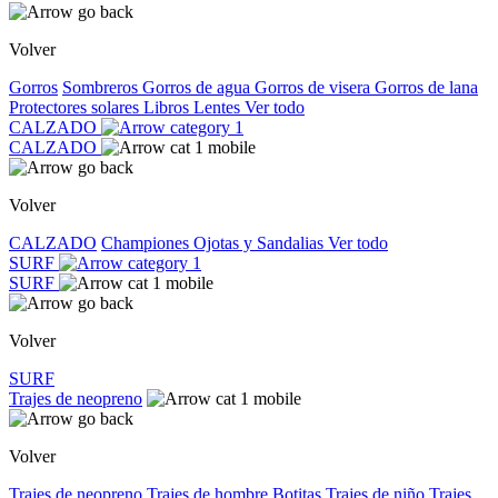
Volver
Gorros
Sombreros
Gorros de agua
Gorros de visera
Gorros de lana
Protectores solares
Libros
Lentes
Ver todo
CALZADO
CALZADO
Volver
CALZADO
Championes
Ojotas y Sandalias
Ver todo
SURF
SURF
Volver
SURF
Trajes de neopreno
Volver
Trajes de neopreno
Trajes de hombre
Botitas
Trajes de niño
Trajes