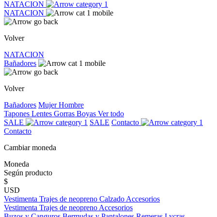
NATACION
NATACION
Volver
NATACION
Bañadores
Volver
Bañadores
Mujer
Hombre
Tapones
Lentes
Gorras
Boyas
Ver todo
SALE
SALE
Contacto
Contacto
Cambiar moneda
Moneda
Según producto
$
USD
Vestimenta
Trajes de neopreno
Calzado
Accesorios
Vestimenta
Trajes de neopreno
Accesorios
Buzos y Canguros
Bermudas y Pantalones
Remeras
Lycras