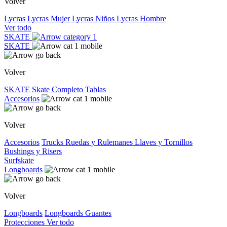
Volver
Lycras
Lycras Mujer
Lycras Niños
Lycras Hombre
Ver todo
SKATE
SKATE
Volver
SKATE
Skate Completo
Tablas
Accesorios
Volver
Accesorios
Trucks
Ruedas y Rulemanes
Llaves y Tornillos
Bushings y Risers
Surfskate
Longboards
Volver
Longboards
Longboards
Guantes
Protecciones
Ver todo