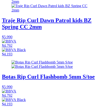
Traje Rip Curl Dawn Patrol kids BZ
Spring CC 2mm
$5.990
$4.792
$4.193
Botas Rip Curl Flashbomb 5mm S/toe
$5.990
$4.792
$4.193