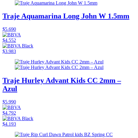
Traje Aquamarina Long John W 1.5mm
$5.690
$4.552
$3.983
Traje Hurley Advant Kids CC 2mm –
Azul
$5.990
$4.792
$4.193