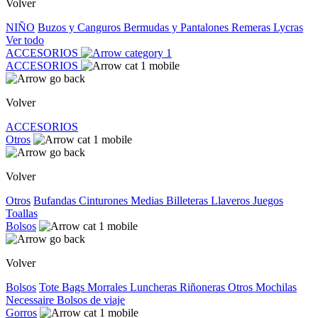
Volver
NIÑO
Buzos y Canguros
Bermudas y Pantalones
Remeras
Lycras
Ver todo
ACCESORIOS
ACCESORIOS
Volver
ACCESORIOS
Otros
Volver
Otros
Bufandas
Cinturones
Medias
Billeteras
Llaveros
Juegos
Toallas
Bolsos
Volver
Bolsos
Tote Bags
Morrales
Luncheras
Riñoneras
Otros
Mochilas
Necessaire
Bolsos de viaje
Gorros