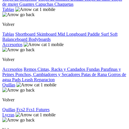
de mujer
Guantes
Capuchas
Chaquetas
Tablas
Volver
Tablas
Shortboard
Skimboard
Mid
Longboard
Paddle Surf
Soft
Balanceboard
Bodyboards
Accesorios
Volver
Accesorios
Remos
Cintas, Racks y Candados
Fundas
Parafinas y
Peines
Ponchos, Cambiadores y Secadores
Patas de Rana
Gorros de
agua
Pads
Leash
Reparacion
Quillas
Volver
Quillas
Fcs2
Fcs1
Futures
Lycras