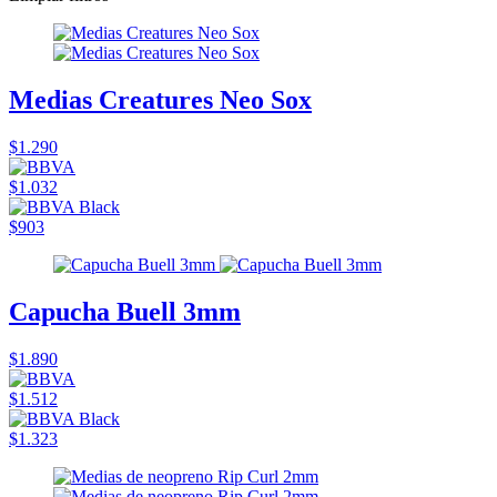
Medias Creatures Neo Sox
$1.290
$1.032
$903
Capucha Buell 3mm
$1.890
$1.512
$1.323