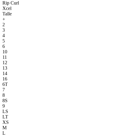
Rip Curl
Xcel
Talle
+
2
3
4
5
6
10
11
12
13
14
16
6T
7
8
8S
9
LS
LT
XS
M
L