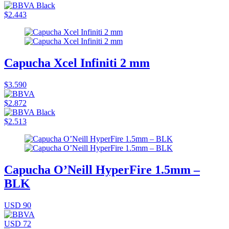
$2.443
Capucha Xcel Infiniti 2 mm
$3.590
$2.872
$2.513
Capucha O’Neill HyperFire 1.5mm –
BLK
USD 90
USD 72