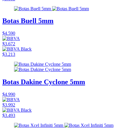
Botas Buell 5mm
$4.590
$3.672
$3.213
Botas Dakine Cyclone 5mm
$4.990
$3.992
$3.493