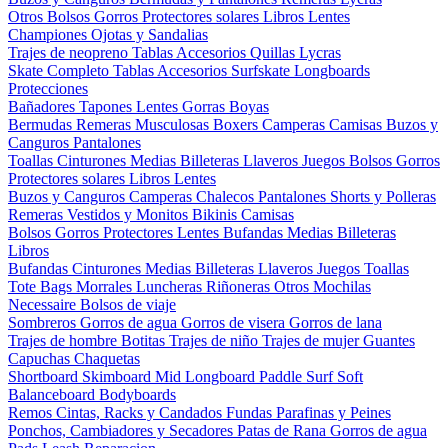
Otros
Bolsos
Gorros
Protectores solares
Libros
Lentes
Championes
Ojotas y Sandalias
Trajes de neopreno
Tablas
Accesorios
Quillas
Lycras
Skate Completo
Tablas
Accesorios
Surfskate
Longboards
Protecciones
Bañadores
Tapones
Lentes
Gorras
Boyas
Bermudas
Remeras
Musculosas
Boxers
Camperas
Camisas
Buzos y
Canguros
Pantalones
Toallas
Cinturones
Medias
Billeteras
Llaveros
Juegos
Bolsos
Gorros
Protectores solares
Libros
Lentes
Buzos y Canguros
Camperas
Chalecos
Pantalones
Shorts y Polleras
Remeras
Vestidos y Monitos
Bikinis
Camisas
Bolsos
Gorros
Protectores
Lentes
Bufandas
Medias
Billeteras
Libros
Bufandas
Cinturones
Medias
Billeteras
Llaveros
Juegos
Toallas
Tote Bags
Morrales
Luncheras
Riñoneras
Otros
Mochilas
Necessaire
Bolsos de viaje
Sombreros
Gorros de agua
Gorros de visera
Gorros de lana
Trajes de hombre
Botitas
Trajes de niño
Trajes de mujer
Guantes
Capuchas
Chaquetas
Shortboard
Skimboard
Mid
Longboard
Paddle Surf
Soft
Balanceboard
Bodyboards
Remos
Cintas, Racks y Candados
Fundas
Parafinas y Peines
Ponchos, Cambiadores y Secadores
Patas de Rana
Gorros de agua