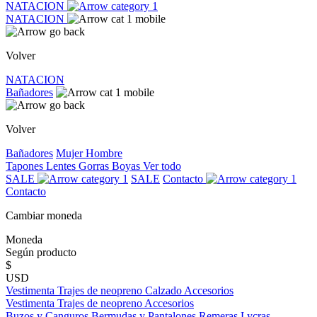
NATACION
NATACION
Volver
NATACION
Bañadores
Volver
Bañadores
Mujer
Hombre
Tapones
Lentes
Gorras
Boyas
Ver todo
SALE
SALE
Contacto
Contacto
Cambiar moneda
Moneda
Según producto
$
USD
Vestimenta
Trajes de neopreno
Calzado
Accesorios
Vestimenta
Trajes de neopreno
Accesorios
Buzos y Canguros
Bermudas y Pantalones
Remeras
Lycras