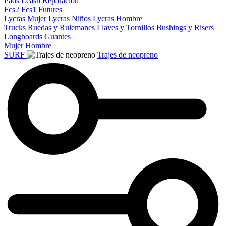
Pads
Leash
Reparacion
Fcs2
Fcs1
Futures
Lycras Mujer
Lycras Niños
Lycras Hombre
Trucks
Ruedas y Rulemanes
Llaves y Tornillos
Bushings y Risers
Longboards
Guantes
Mujer
Hombre
SURF
Trajes de neopreno