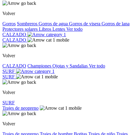
Volver
Gorros
Sombreros
Gorros de agua
Gorros de visera
Gorros de lana
Protectores solares
Libros
Lentes
Ver todo
CALZADO
CALZADO
Volver
CALZADO
Championes
Ojotas y Sandalias
Ver todo
SURF
SURF
Volver
SURF
Trajes de neopreno
Volver
Trajes de neopreno
Trajes de hombre
Botitas
Trajes de niño
Trajes