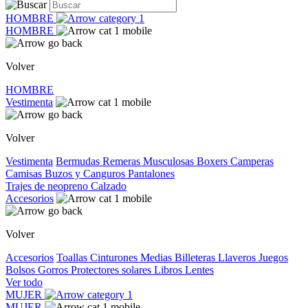
HOMBRE
HOMBRE
Volver
HOMBRE
Vestimenta
Volver
Vestimenta
Bermudas
Remeras
Musculosas
Boxers
Camperas
Camisas
Buzos y Canguros
Pantalones
Trajes de neopreno
Calzado
Accesorios
Volver
Accesorios
Toallas
Cinturones
Medias
Billeteras
Llaveros
Juegos
Bolsos
Gorros
Protectores solares
Libros
Lentes
Ver todo
MUJER
MUJER