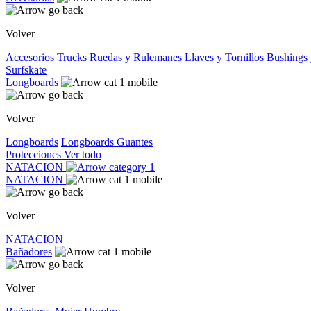
Volver
Accesorios
Trucks
Ruedas y Rulemanes
Llaves y Tornillos
Bushings 
Surfskate
Longboards
Volver
Longboards
Longboards
Guantes
Protecciones
Ver todo
NATACION
NATACION
Volver
NATACION
Bañadores
Volver