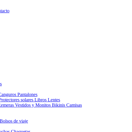
tacto
s
Canguros
Pantalones
Protectores solares
Libros
Lentes
Remeras
Vestidos y Monitos
Bikinis
Camisas
Bolsos de viaje
uchas
Chaquetas