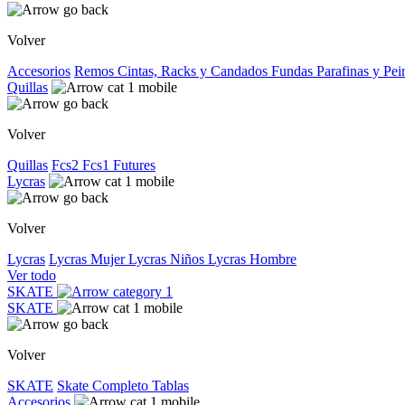
Volver
Accesorios
Remos
Cintas, Racks y Candados
Fundas
Parafinas y Pe
Quillas
Volver
Quillas
Fcs2
Fcs1
Futures
Lycras
Volver
Lycras
Lycras Mujer
Lycras Niños
Lycras Hombre
Ver todo
SKATE
SKATE
Volver
SKATE
Skate Completo
Tablas
Accesorios