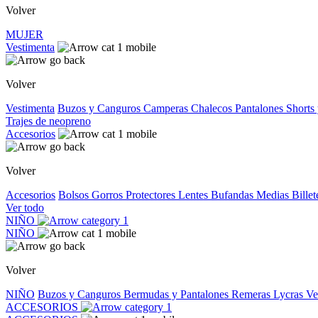
Volver
MUJER
Vestimenta
Volver
Vestimenta
Buzos y Canguros
Camperas
Chalecos
Pantalones
Shorts
Trajes de neopreno
Accesorios
Volver
Accesorios
Bolsos
Gorros
Protectores
Lentes
Bufandas
Medias
Bille
Ver todo
NIÑO
NIÑO
Volver
NIÑO
Buzos y Canguros
Bermudas y Pantalones
Remeras
Lycras
Ve
ACCESORIOS