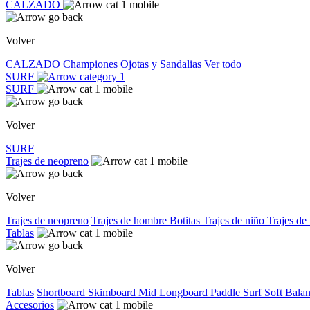
CALZADO
Volver
CALZADO
Championes
Ojotas y Sandalias
Ver todo
SURF
SURF
Volver
SURF
Trajes de neopreno
Volver
Trajes de neopreno
Trajes de hombre
Botitas
Trajes de niño
Trajes de
Tablas
Volver
Tablas
Shortboard
Skimboard
Mid
Longboard
Paddle Surf
Soft
Bala
Accesorios