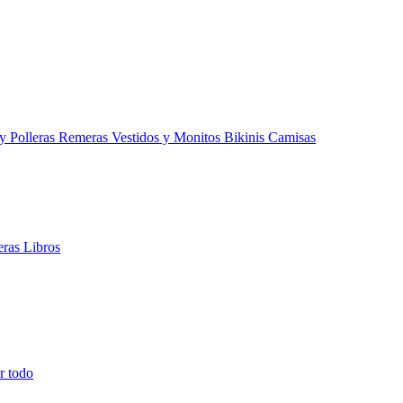
 y Polleras
Remeras
Vestidos y Monitos
Bikinis
Camisas
teras
Libros
r todo