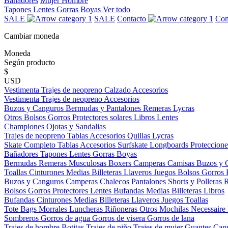
Bañadores
Mujer
Hombre
Tapones
Lentes
Gorras
Boyas
Ver todo
SALE
SALE
Contacto
Con
Cambiar moneda
Moneda
Según producto
$
USD
Vestimenta
Trajes de neopreno
Calzado
Accesorios
Vestimenta
Trajes de neopreno
Accesorios
Buzos y Canguros
Bermudas y Pantalones
Remeras
Lycras
Otros
Bolsos
Gorros
Protectores solares
Libros
Lentes
Championes
Ojotas y Sandalias
Trajes de neopreno
Tablas
Accesorios
Quillas
Lycras
Skate Completo
Tablas
Accesorios
Surfskate
Longboards
Proteccione
Bañadores
Tapones
Lentes
Gorras
Boyas
Bermudas
Remeras
Musculosas
Boxers
Camperas
Camisas
Buzos y 
Toallas
Cinturones
Medias
Billeteras
Llaveros
Juegos
Bolsos
Gorros
Buzos y Canguros
Camperas
Chalecos
Pantalones
Shorts y Polleras
Bolsos
Gorros
Protectores
Lentes
Bufandas
Medias
Billeteras
Libros
Bufandas
Cinturones
Medias
Billeteras
Llaveros
Juegos
Toallas
Tote Bags
Morrales
Luncheras
Riñoneras
Otros
Mochilas
Necessaire
Sombreros
Gorros de agua
Gorros de visera
Gorros de lana
Trajes de hombre
Botitas
Trajes de niño
Trajes de mujer
Guantes
Cap