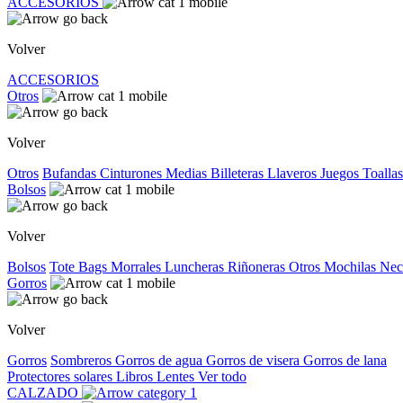
ACCESORIOS
Volver
ACCESORIOS
Otros
Volver
Otros
Bufandas
Cinturones
Medias
Billeteras
Llaveros
Juegos
Toallas
Bolsos
Volver
Bolsos
Tote Bags
Morrales
Luncheras
Riñoneras
Otros
Mochilas
Nec
Gorros
Volver
Gorros
Sombreros
Gorros de agua
Gorros de visera
Gorros de lana
Protectores solares
Libros
Lentes
Ver todo
CALZADO