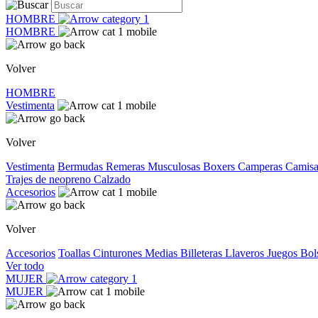
HOMBRE
HOMBRE
Volver
HOMBRE
Vestimenta
Volver
Vestimenta
Bermudas
Remeras
Musculosas
Boxers
Camperas
Camis
Trajes de neopreno
Calzado
Accesorios
Volver
Accesorios
Toallas
Cinturones
Medias
Billeteras
Llaveros
Juegos
Bol
Ver todo
MUJER
MUJER