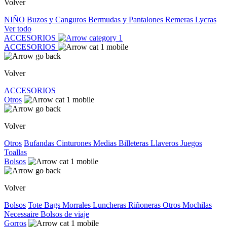
Volver
NIÑO
Buzos y Canguros
Bermudas y Pantalones
Remeras
Lycras
Ver todo
ACCESORIOS
ACCESORIOS
Volver
ACCESORIOS
Otros
Volver
Otros
Bufandas
Cinturones
Medias
Billeteras
Llaveros
Juegos
Toallas
Bolsos
Volver
Bolsos
Tote Bags
Morrales
Luncheras
Riñoneras
Otros
Mochilas
Necessaire
Bolsos de viaje
Gorros