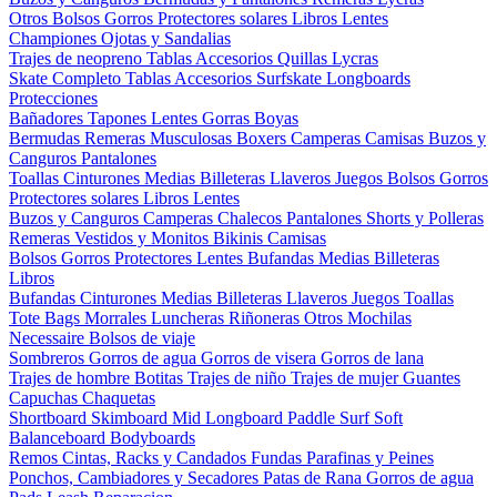
Otros
Bolsos
Gorros
Protectores solares
Libros
Lentes
Championes
Ojotas y Sandalias
Trajes de neopreno
Tablas
Accesorios
Quillas
Lycras
Skate Completo
Tablas
Accesorios
Surfskate
Longboards
Protecciones
Bañadores
Tapones
Lentes
Gorras
Boyas
Bermudas
Remeras
Musculosas
Boxers
Camperas
Camisas
Buzos y
Canguros
Pantalones
Toallas
Cinturones
Medias
Billeteras
Llaveros
Juegos
Bolsos
Gorros
Protectores solares
Libros
Lentes
Buzos y Canguros
Camperas
Chalecos
Pantalones
Shorts y Polleras
Remeras
Vestidos y Monitos
Bikinis
Camisas
Bolsos
Gorros
Protectores
Lentes
Bufandas
Medias
Billeteras
Libros
Bufandas
Cinturones
Medias
Billeteras
Llaveros
Juegos
Toallas
Tote Bags
Morrales
Luncheras
Riñoneras
Otros
Mochilas
Necessaire
Bolsos de viaje
Sombreros
Gorros de agua
Gorros de visera
Gorros de lana
Trajes de hombre
Botitas
Trajes de niño
Trajes de mujer
Guantes
Capuchas
Chaquetas
Shortboard
Skimboard
Mid
Longboard
Paddle Surf
Soft
Balanceboard
Bodyboards
Remos
Cintas, Racks y Candados
Fundas
Parafinas y Peines
Ponchos, Cambiadores y Secadores
Patas de Rana
Gorros de agua