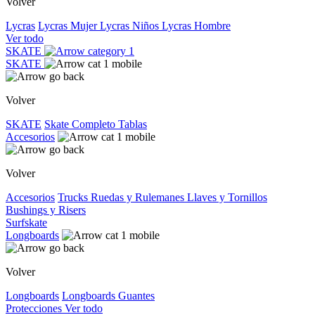
Volver
Lycras
Lycras Mujer
Lycras Niños
Lycras Hombre
Ver todo
SKATE
SKATE
Volver
SKATE
Skate Completo
Tablas
Accesorios
Volver
Accesorios
Trucks
Ruedas y Rulemanes
Llaves y Tornillos
Bushings y Risers
Surfskate
Longboards
Volver
Longboards
Longboards
Guantes
Protecciones
Ver todo