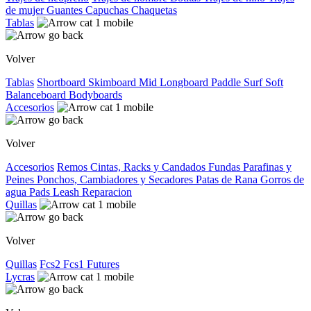
de mujer
Guantes
Capuchas
Chaquetas
Tablas
Volver
Tablas
Shortboard
Skimboard
Mid
Longboard
Paddle Surf
Soft
Balanceboard
Bodyboards
Accesorios
Volver
Accesorios
Remos
Cintas, Racks y Candados
Fundas
Parafinas y
Peines
Ponchos, Cambiadores y Secadores
Patas de Rana
Gorros de
agua
Pads
Leash
Reparacion
Quillas
Volver
Quillas
Fcs2
Fcs1
Futures
Lycras