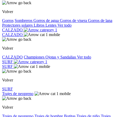
Volver
Gorros
Sombreros
Gorros de agua
Gorros de visera
Gorros de lana
Protectores solares
Libros
Lentes
Ver todo
CALZADO
CALZADO
Volver
CALZADO
Championes
Ojotas y Sandalias
Ver todo
SURF
SURF
Volver
SURF
Trajes de neopreno
Volver
Trajes de neopreno
Trajes de hombre
Botitas
Trajes de niño
Trajes