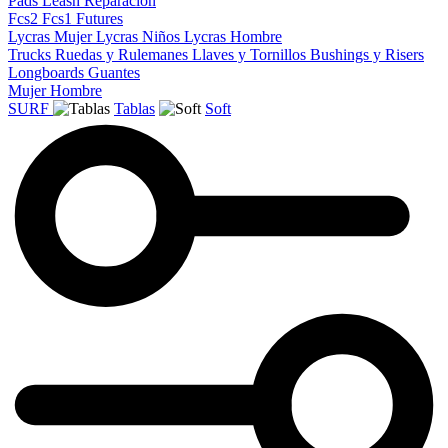
Pads
Leash
Reparacion
Fcs2
Fcs1
Futures
Lycras Mujer
Lycras Niños
Lycras Hombre
Trucks
Ruedas y Rulemanes
Llaves y Tornillos
Bushings y Risers
Longboards
Guantes
Mujer
Hombre
SURF
Tablas
Soft