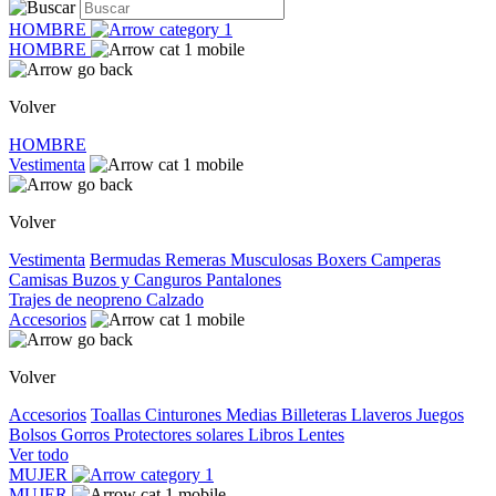
HOMBRE
HOMBRE
Volver
HOMBRE
Vestimenta
Volver
Vestimenta
Bermudas
Remeras
Musculosas
Boxers
Camperas
Camisas
Buzos y Canguros
Pantalones
Trajes de neopreno
Calzado
Accesorios
Volver
Accesorios
Toallas
Cinturones
Medias
Billeteras
Llaveros
Juegos
Bolsos
Gorros
Protectores solares
Libros
Lentes
Ver todo
MUJER
MUJER