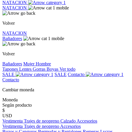
NATACION
NATACION
Volver
NATACION
Bañadores
Volver
Bañadores
Mujer
Hombre
Tapones
Lentes
Gorras
Boyas
Ver todo
SALE
SALE
Contacto
Contacto
Cambiar moneda
Moneda
Según producto
$
USD
Vestimenta
Trajes de neopreno
Calzado
Accesorios
Vestimenta
Trajes de neopreno
Accesorios
Buzos y Canguros
Bermudas y Pantalones
Remeras
Lycras