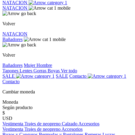
NATACION
NATACION
Volver
NATACION
Bañadores
Volver
Bañadores
Mujer
Hombre
Tapones
Lentes
Gorras
Boyas
Ver todo
SALE
SALE
Contacto
Contacto
Cambiar moneda
Moneda
Según producto
$
USD
Vestimenta
Trajes de neopreno
Calzado
Accesorios
Vestimenta
Trajes de neopreno
Accesorios
Buzos y Canguros
Bermudas y Pantalones
Remeras
Lycras