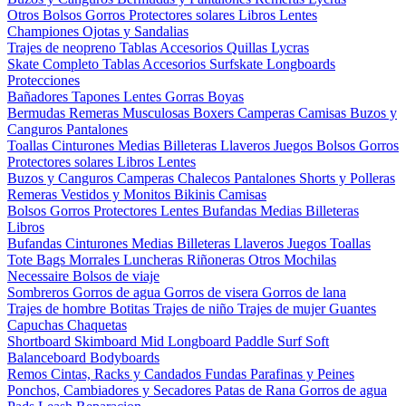
Otros
Bolsos
Gorros
Protectores solares
Libros
Lentes
Championes
Ojotas y Sandalias
Trajes de neopreno
Tablas
Accesorios
Quillas
Lycras
Skate Completo
Tablas
Accesorios
Surfskate
Longboards
Protecciones
Bañadores
Tapones
Lentes
Gorras
Boyas
Bermudas
Remeras
Musculosas
Boxers
Camperas
Camisas
Buzos y
Canguros
Pantalones
Toallas
Cinturones
Medias
Billeteras
Llaveros
Juegos
Bolsos
Gorros
Protectores solares
Libros
Lentes
Buzos y Canguros
Camperas
Chalecos
Pantalones
Shorts y Polleras
Remeras
Vestidos y Monitos
Bikinis
Camisas
Bolsos
Gorros
Protectores
Lentes
Bufandas
Medias
Billeteras
Libros
Bufandas
Cinturones
Medias
Billeteras
Llaveros
Juegos
Toallas
Tote Bags
Morrales
Luncheras
Riñoneras
Otros
Mochilas
Necessaire
Bolsos de viaje
Sombreros
Gorros de agua
Gorros de visera
Gorros de lana
Trajes de hombre
Botitas
Trajes de niño
Trajes de mujer
Guantes
Capuchas
Chaquetas
Shortboard
Skimboard
Mid
Longboard
Paddle Surf
Soft
Balanceboard
Bodyboards
Remos
Cintas, Racks y Candados
Fundas
Parafinas y Peines
Ponchos, Cambiadores y Secadores
Patas de Rana
Gorros de agua