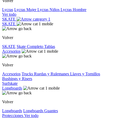
Volver
Lycras
Lycras Mujer
Lycras Niños
Lycras Hombre
Ver todo
SKATE
SKATE
Volver
SKATE
Skate Completo
Tablas
Accesorios
Volver
Accesorios
Trucks
Ruedas y Rulemanes
Llaves y Tornillos
Bushings y Risers
Surfskate
Longboards
Volver
Longboards
Longboards
Guantes
Protecciones
Ver todo