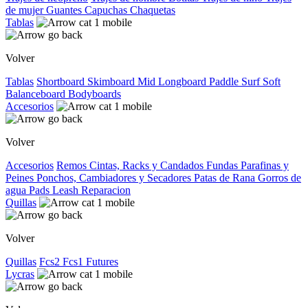
de mujer
Guantes
Capuchas
Chaquetas
Tablas
Volver
Tablas
Shortboard
Skimboard
Mid
Longboard
Paddle Surf
Soft
Balanceboard
Bodyboards
Accesorios
Volver
Accesorios
Remos
Cintas, Racks y Candados
Fundas
Parafinas y
Peines
Ponchos, Cambiadores y Secadores
Patas de Rana
Gorros de
agua
Pads
Leash
Reparacion
Quillas
Volver
Quillas
Fcs2
Fcs1
Futures
Lycras