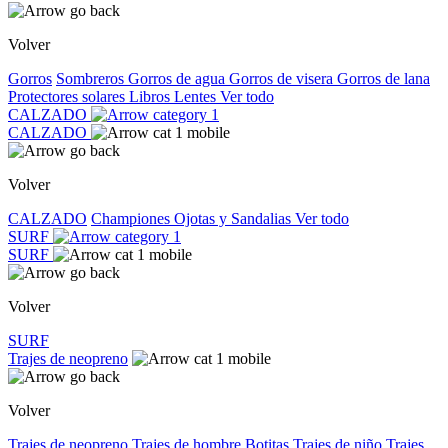
Volver
Gorros
Sombreros
Gorros de agua
Gorros de visera
Gorros de lana
Protectores solares
Libros
Lentes
Ver todo
CALZADO
CALZADO
Volver
CALZADO
Championes
Ojotas y Sandalias
Ver todo
SURF
SURF
Volver
SURF
Trajes de neopreno
Volver
Trajes de neopreno
Trajes de hombre
Botitas
Trajes de niño
Trajes