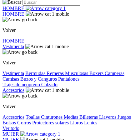
HOMBRE
HOMBRE
Volver
HOMBRE
Vestimenta
Volver
Vestimenta
Bermudas
Remeras
Musculosas
Boxers
Camperas
Camisas
Buzos y Canguros
Pantalones
Trajes de neopreno
Calzado
Accesorios
Volver
Accesorios
Toallas
Cinturones
Medias
Billeteras
Llaveros
Juegos
Bolsos
Gorros
Protectores solares
Libros
Lentes
Ver todo
MUJER
MUJER