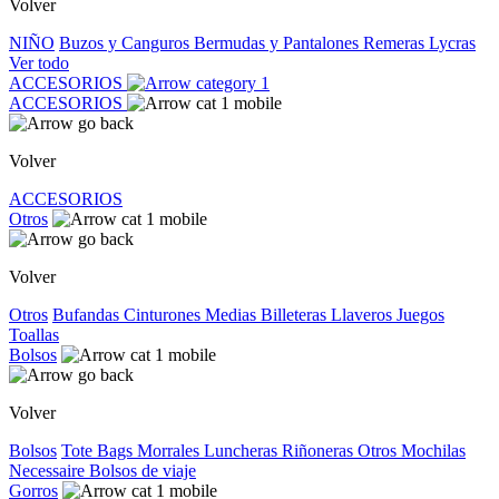
Volver
NIÑO
Buzos y Canguros
Bermudas y Pantalones
Remeras
Lycras
Ver todo
ACCESORIOS
ACCESORIOS
Volver
ACCESORIOS
Otros
Volver
Otros
Bufandas
Cinturones
Medias
Billeteras
Llaveros
Juegos
Toallas
Bolsos
Volver
Bolsos
Tote Bags
Morrales
Luncheras
Riñoneras
Otros
Mochilas
Necessaire
Bolsos de viaje
Gorros