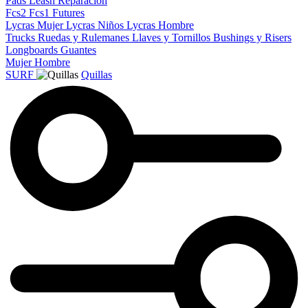
Pads
Leash
Reparacion
Fcs2
Fcs1
Futures
Lycras Mujer
Lycras Niños
Lycras Hombre
Trucks
Ruedas y Rulemanes
Llaves y Tornillos
Bushings y Risers
Longboards
Guantes
Mujer
Hombre
SURF
Quillas