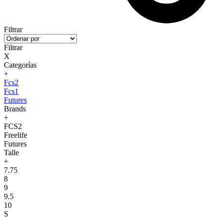
Filtrar
Filtrar
X
Categorías
+
Fcs2
Fcs1
Futures
Brands
+
FCS2
Freelife
Futures
Talle
+
7.75
8
9
9.5
10
S