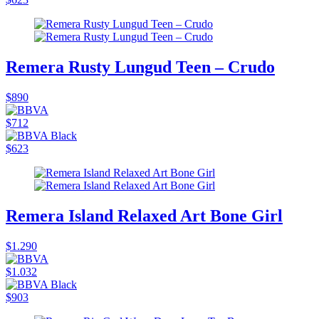
Remera Rusty Lungud Teen – Crudo
$890
$712
$623
Remera Island Relaxed Art Bone Girl
$1.290
$1.032
$903