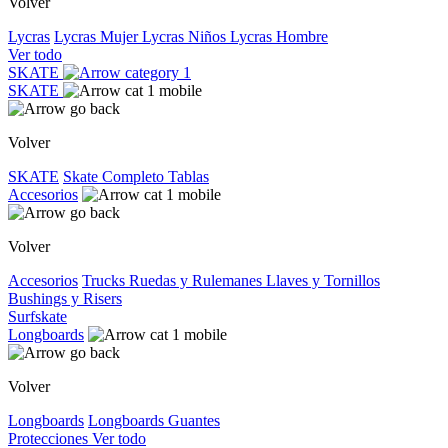
Volver
Lycras
Lycras Mujer
Lycras Niños
Lycras Hombre
Ver todo
SKATE
SKATE
Volver
SKATE
Skate Completo
Tablas
Accesorios
Volver
Accesorios
Trucks
Ruedas y Rulemanes
Llaves y Tornillos
Bushings y Risers
Surfskate
Longboards
Volver
Longboards
Longboards
Guantes
Protecciones
Ver todo