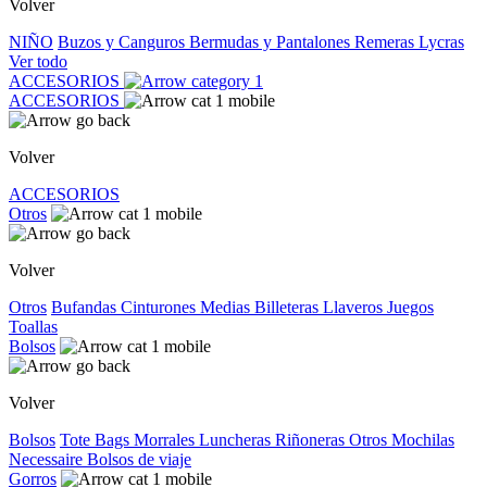
Volver
NIÑO
Buzos y Canguros
Bermudas y Pantalones
Remeras
Lycras
Ver todo
ACCESORIOS
ACCESORIOS
Volver
ACCESORIOS
Otros
Volver
Otros
Bufandas
Cinturones
Medias
Billeteras
Llaveros
Juegos
Toallas
Bolsos
Volver
Bolsos
Tote Bags
Morrales
Luncheras
Riñoneras
Otros
Mochilas
Necessaire
Bolsos de viaje
Gorros