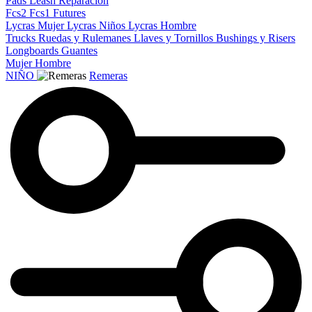
Pads
Leash
Reparacion
Fcs2
Fcs1
Futures
Lycras Mujer
Lycras Niños
Lycras Hombre
Trucks
Ruedas y Rulemanes
Llaves y Tornillos
Bushings y Risers
Longboards
Guantes
Mujer
Hombre
NIÑO
Remeras