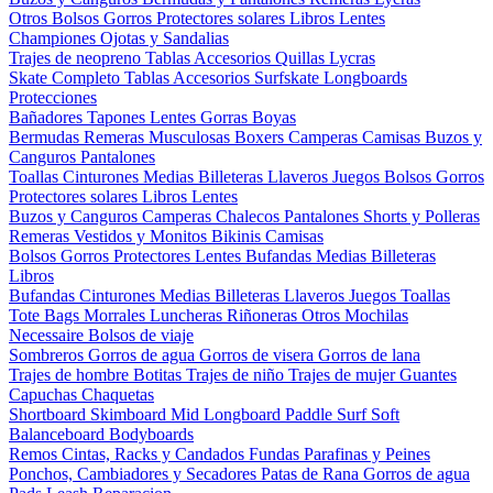
Otros
Bolsos
Gorros
Protectores solares
Libros
Lentes
Championes
Ojotas y Sandalias
Trajes de neopreno
Tablas
Accesorios
Quillas
Lycras
Skate Completo
Tablas
Accesorios
Surfskate
Longboards
Protecciones
Bañadores
Tapones
Lentes
Gorras
Boyas
Bermudas
Remeras
Musculosas
Boxers
Camperas
Camisas
Buzos y
Canguros
Pantalones
Toallas
Cinturones
Medias
Billeteras
Llaveros
Juegos
Bolsos
Gorros
Protectores solares
Libros
Lentes
Buzos y Canguros
Camperas
Chalecos
Pantalones
Shorts y Polleras
Remeras
Vestidos y Monitos
Bikinis
Camisas
Bolsos
Gorros
Protectores
Lentes
Bufandas
Medias
Billeteras
Libros
Bufandas
Cinturones
Medias
Billeteras
Llaveros
Juegos
Toallas
Tote Bags
Morrales
Luncheras
Riñoneras
Otros
Mochilas
Necessaire
Bolsos de viaje
Sombreros
Gorros de agua
Gorros de visera
Gorros de lana
Trajes de hombre
Botitas
Trajes de niño
Trajes de mujer
Guantes
Capuchas
Chaquetas
Shortboard
Skimboard
Mid
Longboard
Paddle Surf
Soft
Balanceboard
Bodyboards
Remos
Cintas, Racks y Candados
Fundas
Parafinas y Peines
Ponchos, Cambiadores y Secadores
Patas de Rana
Gorros de agua