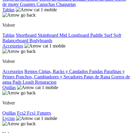
de mujer
Guantes
Capuchas
Chaquetas
Tablas
Volver
Tablas
Shortboard
Skimboard
Mid
Longboard
Paddle Surf
Soft
Balanceboard
Bodyboards
Accesorios
Volver
Accesorios
Remos
Cintas, Racks y Candados
Fundas
Parafinas y
Peines
Ponchos, Cambiadores y Secadores
Patas de Rana
Gorros de
agua
Pads
Leash
Reparacion
Quillas
Volver
Quillas
Fcs2
Fcs1
Futures
Lycras