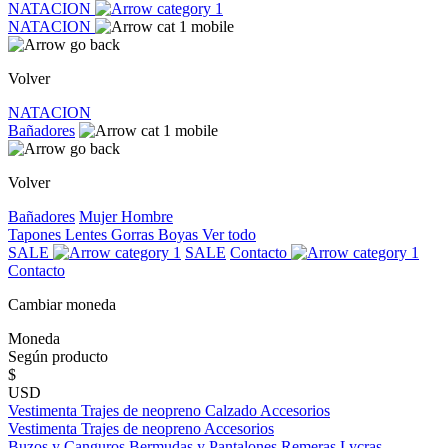
NATACION
NATACION
Volver
NATACION
Bañadores
Volver
Bañadores
Mujer
Hombre
Tapones
Lentes
Gorras
Boyas
Ver todo
SALE
SALE
Contacto
Contacto
Cambiar moneda
Moneda
Según producto
$
USD
Vestimenta
Trajes de neopreno
Calzado
Accesorios
Vestimenta
Trajes de neopreno
Accesorios
Buzos y Canguros
Bermudas y Pantalones
Remeras
Lycras