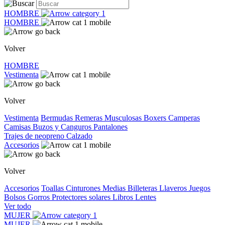
HOMBRE
HOMBRE
Volver
HOMBRE
Vestimenta
Volver
Vestimenta
Bermudas
Remeras
Musculosas
Boxers
Camperas
Camisas
Buzos y Canguros
Pantalones
Trajes de neopreno
Calzado
Accesorios
Volver
Accesorios
Toallas
Cinturones
Medias
Billeteras
Llaveros
Juegos
Bolsos
Gorros
Protectores solares
Libros
Lentes
Ver todo
MUJER
MUJER