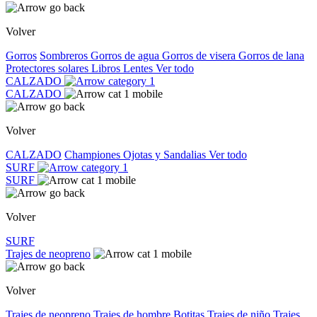
Volver
Gorros
Sombreros
Gorros de agua
Gorros de visera
Gorros de lana
Protectores solares
Libros
Lentes
Ver todo
CALZADO
CALZADO
Volver
CALZADO
Championes
Ojotas y Sandalias
Ver todo
SURF
SURF
Volver
SURF
Trajes de neopreno
Volver
Trajes de neopreno
Trajes de hombre
Botitas
Trajes de niño
Trajes