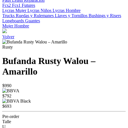
Pads
Leash
Reparacion
Fcs2
Fcs1
Futures
Lycras Mujer
Lycras Niños
Lycras Hombre
Trucks
Ruedas y Rulemanes
Llaves y Tornillos
Bushings y Risers
Longboards
Guantes
Mujer
Hombre
Volver
Rusty
Bufanda Rusty Walou –
Amarillo
$990
$792
$693
Pre-order
Talle
U