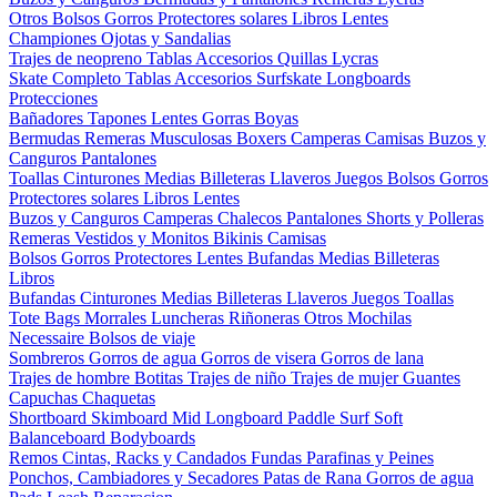
Otros
Bolsos
Gorros
Protectores solares
Libros
Lentes
Championes
Ojotas y Sandalias
Trajes de neopreno
Tablas
Accesorios
Quillas
Lycras
Skate Completo
Tablas
Accesorios
Surfskate
Longboards
Protecciones
Bañadores
Tapones
Lentes
Gorras
Boyas
Bermudas
Remeras
Musculosas
Boxers
Camperas
Camisas
Buzos y
Canguros
Pantalones
Toallas
Cinturones
Medias
Billeteras
Llaveros
Juegos
Bolsos
Gorros
Protectores solares
Libros
Lentes
Buzos y Canguros
Camperas
Chalecos
Pantalones
Shorts y Polleras
Remeras
Vestidos y Monitos
Bikinis
Camisas
Bolsos
Gorros
Protectores
Lentes
Bufandas
Medias
Billeteras
Libros
Bufandas
Cinturones
Medias
Billeteras
Llaveros
Juegos
Toallas
Tote Bags
Morrales
Luncheras
Riñoneras
Otros
Mochilas
Necessaire
Bolsos de viaje
Sombreros
Gorros de agua
Gorros de visera
Gorros de lana
Trajes de hombre
Botitas
Trajes de niño
Trajes de mujer
Guantes
Capuchas
Chaquetas
Shortboard
Skimboard
Mid
Longboard
Paddle Surf
Soft
Balanceboard
Bodyboards
Remos
Cintas, Racks y Candados
Fundas
Parafinas y Peines
Ponchos, Cambiadores y Secadores
Patas de Rana
Gorros de agua