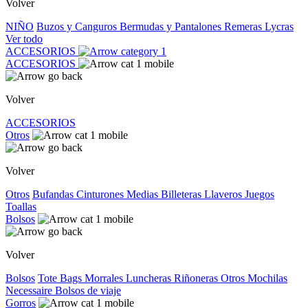
Volver
NIÑO
Buzos y Canguros
Bermudas y Pantalones
Remeras
Lycras
Ver todo
ACCESORIOS
ACCESORIOS
Volver
ACCESORIOS
Otros
Volver
Otros
Bufandas
Cinturones
Medias
Billeteras
Llaveros
Juegos
Toallas
Bolsos
Volver
Bolsos
Tote Bags
Morrales
Luncheras
Riñoneras
Otros
Mochilas
Necessaire
Bolsos de viaje
Gorros