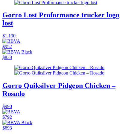
Gorro Lost Proformance trucker logo
lost
$1.190
$952
$833
Gorro Quiksilver Pidgeon Chicken –
Rosado
$990
$792
$693