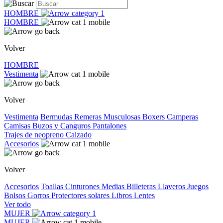
HOMBRE
HOMBRE
Volver
HOMBRE
Vestimenta
Volver
Vestimenta
Bermudas
Remeras
Musculosas
Boxers
Camperas
Camisas
Buzos y Canguros
Pantalones
Trajes de neopreno
Calzado
Accesorios
Volver
Accesorios
Toallas
Cinturones
Medias
Billeteras
Llaveros
Juegos
Bolsos
Gorros
Protectores solares
Libros
Lentes
Ver todo
MUJER
MUJER