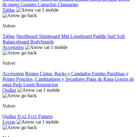
de mujer
Guantes
Capuchas
Chaquetas
Tablas
Volver
Tablas
Shortboard
Skimboard
Mid
Longboard
Paddle Surf
Soft
Balanceboard
Bodyboards
Accesorios
Volver
Accesorios
Remos
Cintas, Racks y Candados
Fundas
Parafinas y
Peines
Ponchos, Cambiadores y Secadores
Patas de Rana
Gorros de
agua
Pads
Leash
Reparacion
Quillas
Volver
Quillas
Fcs2
Fcs1
Futures
Lycras