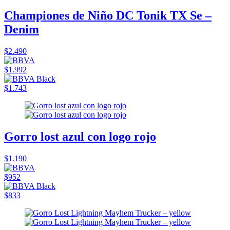
Championes de Niño DC Tonik TX Se –
Denim
$2.490
$1.992
$1.743
Gorro lost azul con logo rojo
$1.190
$952
$833