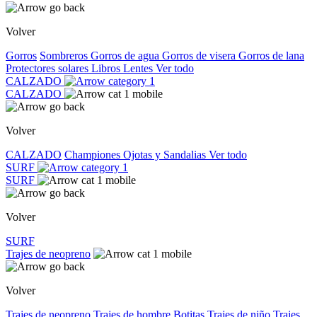
Volver
Gorros
Sombreros
Gorros de agua
Gorros de visera
Gorros de lana
Protectores solares
Libros
Lentes
Ver todo
CALZADO
CALZADO
Volver
CALZADO
Championes
Ojotas y Sandalias
Ver todo
SURF
SURF
Volver
SURF
Trajes de neopreno
Volver
Trajes de neopreno
Trajes de hombre
Botitas
Trajes de niño
Trajes