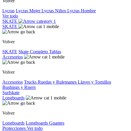
Volver
Lycras
Lycras Mujer
Lycras Niños
Lycras Hombre
Ver todo
SKATE
SKATE
Volver
SKATE
Skate Completo
Tablas
Accesorios
Volver
Accesorios
Trucks
Ruedas y Rulemanes
Llaves y Tornillos
Bushings y Risers
Surfskate
Longboards
Volver
Longboards
Longboards
Guantes
Protecciones
Ver todo