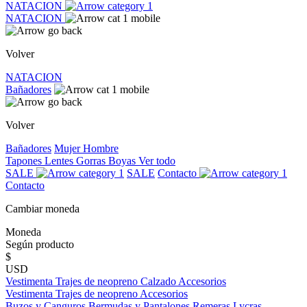
NATACION
NATACION
Volver
NATACION
Bañadores
Volver
Bañadores
Mujer
Hombre
Tapones
Lentes
Gorras
Boyas
Ver todo
SALE
SALE
Contacto
Contacto
Cambiar moneda
Moneda
Según producto
$
USD
Vestimenta
Trajes de neopreno
Calzado
Accesorios
Vestimenta
Trajes de neopreno
Accesorios
Buzos y Canguros
Bermudas y Pantalones
Remeras
Lycras