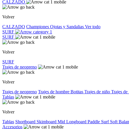
CALZADO
Volver
CALZADO
Championes
Ojotas y Sandalias
Ver todo
SURF
SURF
Volver
SURF
Trajes de neopreno
Volver
Trajes de neopreno
Trajes de hombre
Botitas
Trajes de niño
Trajes de
Tablas
Volver
Tablas
Shortboard
Skimboard
Mid
Longboard
Paddle Surf
Soft
Bala
Accesorios