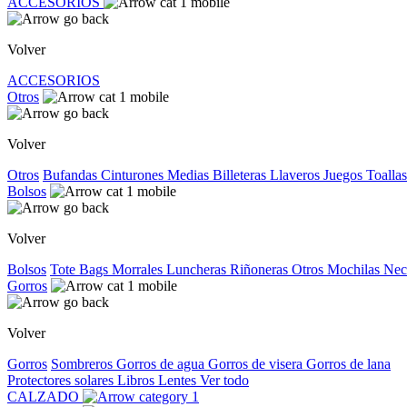
ACCESORIOS
Volver
ACCESORIOS
Otros
Volver
Otros
Bufandas
Cinturones
Medias
Billeteras
Llaveros
Juegos
Toallas
Bolsos
Volver
Bolsos
Tote Bags
Morrales
Luncheras
Riñoneras
Otros
Mochilas
Nec
Gorros
Volver
Gorros
Sombreros
Gorros de agua
Gorros de visera
Gorros de lana
Protectores solares
Libros
Lentes
Ver todo
CALZADO