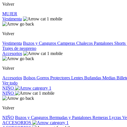
Volver
MUJER
Vestimenta
Volver
Vestimenta
Buzos y Canguros
Camperas
Chalecos
Pantalones
Shorts
Trajes de neopreno
Accesorios
Volver
Accesorios
Bolsos
Gorros
Protectores
Lentes
Bufandas
Medias
Bille
Ver todo
NIÑO
NIÑO
Volver
NIÑO
Buzos y Canguros
Bermudas y Pantalones
Remeras
Lycras
Ve
ACCESORIOS