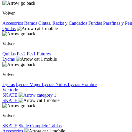
Volver
Accesorios
Remos
Cintas, Racks y Candados
Fundas
Parafinas y Pe
Quillas
Volver
Quillas
Fcs2
Fcs1
Futures
Lycras
Volver
Lycras
Lycras Mujer
Lycras Niños
Lycras Hombre
Ver todo
SKATE
SKATE
Volver
SKATE
Skate Completo
Tablas
Accesorios