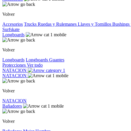
Volver
Accesorios
Trucks
Ruedas y Rulemanes
Llaves y Tornillos
Bushings 
Surfskate
Longboards
Volver
Longboards
Longboards
Guantes
Protecciones
Ver todo
NATACION
NATACION
Volver
NATACION
Bañadores
Volver