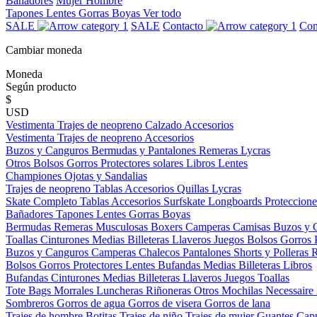
Bañadores
Mujer
Hombre
Tapones
Lentes
Gorras
Boyas
Ver todo
SALE
SALE
Contacto
Con
Cambiar moneda
Moneda
Según producto
$
USD
Vestimenta
Trajes de neopreno
Calzado
Accesorios
Vestimenta
Trajes de neopreno
Accesorios
Buzos y Canguros
Bermudas y Pantalones
Remeras
Lycras
Otros
Bolsos
Gorros
Protectores solares
Libros
Lentes
Championes
Ojotas y Sandalias
Trajes de neopreno
Tablas
Accesorios
Quillas
Lycras
Skate Completo
Tablas
Accesorios
Surfskate
Longboards
Proteccione
Bañadores
Tapones
Lentes
Gorras
Boyas
Bermudas
Remeras
Musculosas
Boxers
Camperas
Camisas
Buzos y 
Toallas
Cinturones
Medias
Billeteras
Llaveros
Juegos
Bolsos
Gorros
Buzos y Canguros
Camperas
Chalecos
Pantalones
Shorts y Polleras
Bolsos
Gorros
Protectores
Lentes
Bufandas
Medias
Billeteras
Libros
Bufandas
Cinturones
Medias
Billeteras
Llaveros
Juegos
Toallas
Tote Bags
Morrales
Luncheras
Riñoneras
Otros
Mochilas
Necessaire
Sombreros
Gorros de agua
Gorros de visera
Gorros de lana
Trajes de hombre
Botitas
Trajes de niño
Trajes de mujer
Guantes
Cap