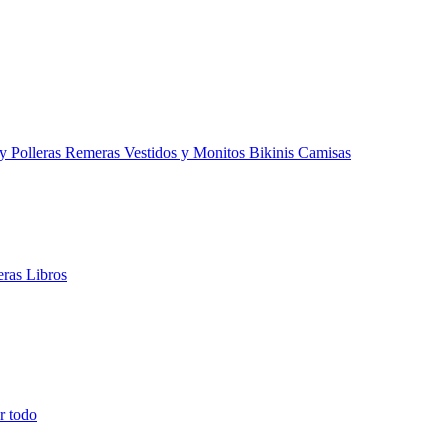
 y Polleras
Remeras
Vestidos y Monitos
Bikinis
Camisas
teras
Libros
r todo