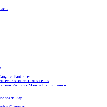
tacto
s
Canguros
Pantalones
Protectores solares
Libros
Lentes
Remeras
Vestidos y Monitos
Bikinis
Camisas
Bolsos de viaje
uchas
Chaquetas