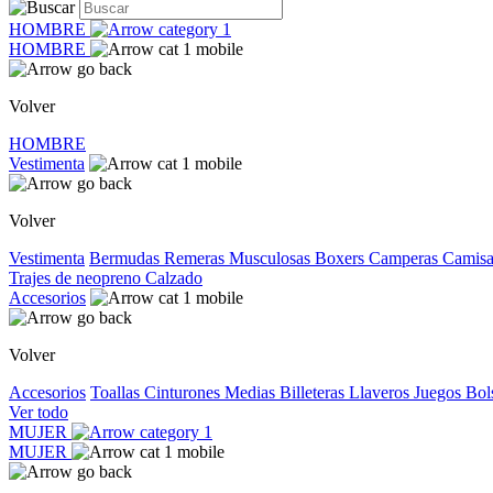
HOMBRE
HOMBRE
Volver
HOMBRE
Vestimenta
Volver
Vestimenta
Bermudas
Remeras
Musculosas
Boxers
Camperas
Camis
Trajes de neopreno
Calzado
Accesorios
Volver
Accesorios
Toallas
Cinturones
Medias
Billeteras
Llaveros
Juegos
Bol
Ver todo
MUJER
MUJER