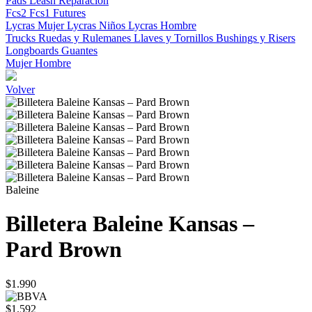
Pads
Leash
Reparacion
Fcs2
Fcs1
Futures
Lycras Mujer
Lycras Niños
Lycras Hombre
Trucks
Ruedas y Rulemanes
Llaves y Tornillos
Bushings y Risers
Longboards
Guantes
Mujer
Hombre
Volver
Baleine
Billetera Baleine Kansas –
Pard Brown
$1.990
$1.592