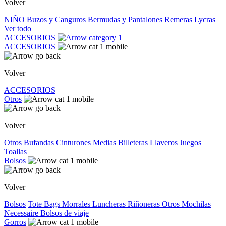
Volver
NIÑO
Buzos y Canguros
Bermudas y Pantalones
Remeras
Lycras
Ver todo
ACCESORIOS
ACCESORIOS
Volver
ACCESORIOS
Otros
Volver
Otros
Bufandas
Cinturones
Medias
Billeteras
Llaveros
Juegos
Toallas
Bolsos
Volver
Bolsos
Tote Bags
Morrales
Luncheras
Riñoneras
Otros
Mochilas
Necessaire
Bolsos de viaje
Gorros