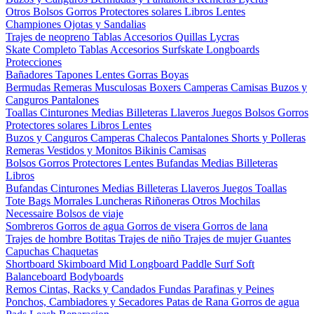
Otros
Bolsos
Gorros
Protectores solares
Libros
Lentes
Championes
Ojotas y Sandalias
Trajes de neopreno
Tablas
Accesorios
Quillas
Lycras
Skate Completo
Tablas
Accesorios
Surfskate
Longboards
Protecciones
Bañadores
Tapones
Lentes
Gorras
Boyas
Bermudas
Remeras
Musculosas
Boxers
Camperas
Camisas
Buzos y
Canguros
Pantalones
Toallas
Cinturones
Medias
Billeteras
Llaveros
Juegos
Bolsos
Gorros
Protectores solares
Libros
Lentes
Buzos y Canguros
Camperas
Chalecos
Pantalones
Shorts y Polleras
Remeras
Vestidos y Monitos
Bikinis
Camisas
Bolsos
Gorros
Protectores
Lentes
Bufandas
Medias
Billeteras
Libros
Bufandas
Cinturones
Medias
Billeteras
Llaveros
Juegos
Toallas
Tote Bags
Morrales
Luncheras
Riñoneras
Otros
Mochilas
Necessaire
Bolsos de viaje
Sombreros
Gorros de agua
Gorros de visera
Gorros de lana
Trajes de hombre
Botitas
Trajes de niño
Trajes de mujer
Guantes
Capuchas
Chaquetas
Shortboard
Skimboard
Mid
Longboard
Paddle Surf
Soft
Balanceboard
Bodyboards
Remos
Cintas, Racks y Candados
Fundas
Parafinas y Peines
Ponchos, Cambiadores y Secadores
Patas de Rana
Gorros de agua