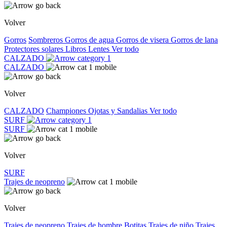
Volver
Gorros
Sombreros
Gorros de agua
Gorros de visera
Gorros de lana
Protectores solares
Libros
Lentes
Ver todo
CALZADO
CALZADO
Volver
CALZADO
Championes
Ojotas y Sandalias
Ver todo
SURF
SURF
Volver
SURF
Trajes de neopreno
Volver
Trajes de neopreno
Trajes de hombre
Botitas
Trajes de niño
Trajes