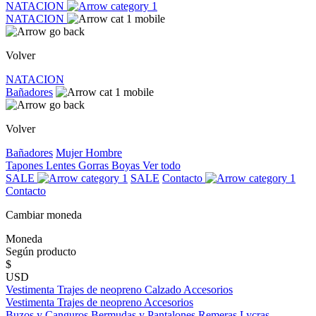
NATACION
NATACION
Volver
NATACION
Bañadores
Volver
Bañadores
Mujer
Hombre
Tapones
Lentes
Gorras
Boyas
Ver todo
SALE
SALE
Contacto
Contacto
Cambiar moneda
Moneda
Según producto
$
USD
Vestimenta
Trajes de neopreno
Calzado
Accesorios
Vestimenta
Trajes de neopreno
Accesorios
Buzos y Canguros
Bermudas y Pantalones
Remeras
Lycras