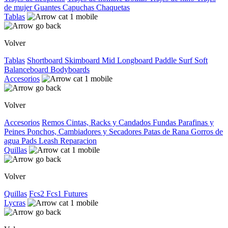
de mujer
Guantes
Capuchas
Chaquetas
Tablas
Volver
Tablas
Shortboard
Skimboard
Mid
Longboard
Paddle Surf
Soft
Balanceboard
Bodyboards
Accesorios
Volver
Accesorios
Remos
Cintas, Racks y Candados
Fundas
Parafinas y
Peines
Ponchos, Cambiadores y Secadores
Patas de Rana
Gorros de
agua
Pads
Leash
Reparacion
Quillas
Volver
Quillas
Fcs2
Fcs1
Futures
Lycras