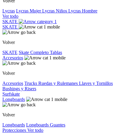
Volver
Lycras
Lycras Mujer
Lycras Niños
Lycras Hombre
Ver todo
SKATE
SKATE
Volver
SKATE
Skate Completo
Tablas
Accesorios
Volver
Accesorios
Trucks
Ruedas y Rulemanes
Llaves y Tornillos
Bushings y Risers
Surfskate
Longboards
Volver
Longboards
Longboards
Guantes
Protecciones
Ver todo