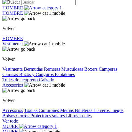
HOMBRE
HOMBRE
Volver
HOMBRE
Vestimenta
Volver
Vestimenta
Bermudas
Remeras
Musculosas
Boxers
Camperas
Camisas
Buzos y Canguros
Pantalones
Trajes de neopreno
Calzado
Accesorios
Volver
Accesorios
Toallas
Cinturones
Medias
Billeteras
Llaveros
Juegos
Bolsos
Gorros
Protectores solares
Libros
Lentes
Ver todo
MUJER
MUJER