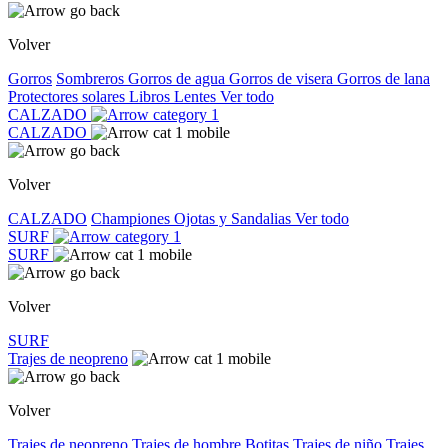
Volver
Gorros
Sombreros
Gorros de agua
Gorros de visera
Gorros de lana
Protectores solares
Libros
Lentes
Ver todo
CALZADO
CALZADO
Volver
CALZADO
Championes
Ojotas y Sandalias
Ver todo
SURF
SURF
Volver
SURF
Trajes de neopreno
Volver
Trajes de neopreno
Trajes de hombre
Botitas
Trajes de niño
Trajes