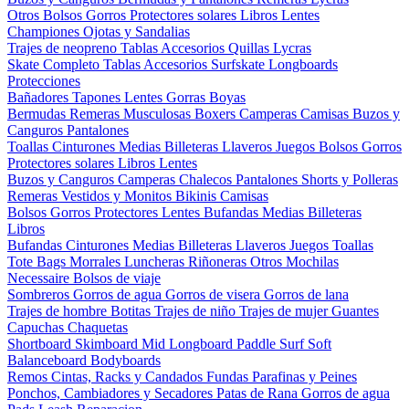
Otros
Bolsos
Gorros
Protectores solares
Libros
Lentes
Championes
Ojotas y Sandalias
Trajes de neopreno
Tablas
Accesorios
Quillas
Lycras
Skate Completo
Tablas
Accesorios
Surfskate
Longboards
Protecciones
Bañadores
Tapones
Lentes
Gorras
Boyas
Bermudas
Remeras
Musculosas
Boxers
Camperas
Camisas
Buzos y
Canguros
Pantalones
Toallas
Cinturones
Medias
Billeteras
Llaveros
Juegos
Bolsos
Gorros
Protectores solares
Libros
Lentes
Buzos y Canguros
Camperas
Chalecos
Pantalones
Shorts y Polleras
Remeras
Vestidos y Monitos
Bikinis
Camisas
Bolsos
Gorros
Protectores
Lentes
Bufandas
Medias
Billeteras
Libros
Bufandas
Cinturones
Medias
Billeteras
Llaveros
Juegos
Toallas
Tote Bags
Morrales
Luncheras
Riñoneras
Otros
Mochilas
Necessaire
Bolsos de viaje
Sombreros
Gorros de agua
Gorros de visera
Gorros de lana
Trajes de hombre
Botitas
Trajes de niño
Trajes de mujer
Guantes
Capuchas
Chaquetas
Shortboard
Skimboard
Mid
Longboard
Paddle Surf
Soft
Balanceboard
Bodyboards
Remos
Cintas, Racks y Candados
Fundas
Parafinas y Peines
Ponchos, Cambiadores y Secadores
Patas de Rana
Gorros de agua