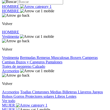
HOMBRE
HOMBRE
Volver
HOMBRE
Vestimenta
Volver
Vestimenta
Bermudas
Remeras
Musculosas
Boxers
Camperas
Camisas
Buzos y Canguros
Pantalones
Trajes de neopreno
Calzado
Accesorios
Volver
Accesorios
Toallas
Cinturones
Medias
Billeteras
Llaveros
Juegos
Bolsos
Gorros
Protectores solares
Libros
Lentes
Ver todo
MUJER
MUJER