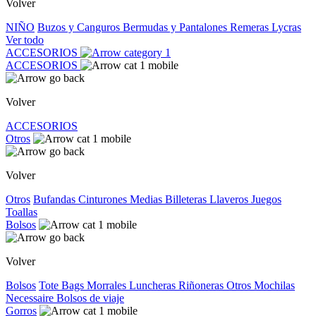
Volver
NIÑO
Buzos y Canguros
Bermudas y Pantalones
Remeras
Lycras
Ver todo
ACCESORIOS
ACCESORIOS
Volver
ACCESORIOS
Otros
Volver
Otros
Bufandas
Cinturones
Medias
Billeteras
Llaveros
Juegos
Toallas
Bolsos
Volver
Bolsos
Tote Bags
Morrales
Luncheras
Riñoneras
Otros
Mochilas
Necessaire
Bolsos de viaje
Gorros