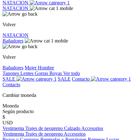
NATACION
NATACION
Volver
NATACION
Bañadores
Volver
Bañadores
Mujer
Hombre
Tapones
Lentes
Gorras
Boyas
Ver todo
SALE
SALE
Contacto
Contacto
Cambiar moneda
Moneda
Según producto
$
USD
Vestimenta
Trajes de neopreno
Calzado
Accesorios
Vestimenta
Trajes de neopreno
Accesorios
Buzos y Canguros
Bermudas y Pantalones
Remeras
Lycras