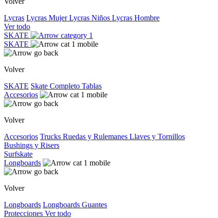
Volver
Lycras
Lycras Mujer
Lycras Niños
Lycras Hombre
Ver todo
SKATE
SKATE
Volver
SKATE
Skate Completo
Tablas
Accesorios
Volver
Accesorios
Trucks
Ruedas y Rulemanes
Llaves y Tornillos
Bushings y Risers
Surfskate
Longboards
Volver
Longboards
Longboards
Guantes
Protecciones
Ver todo