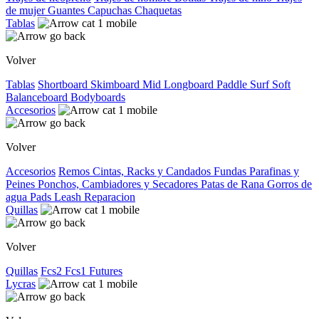
de mujer
Guantes
Capuchas
Chaquetas
Tablas
Volver
Tablas
Shortboard
Skimboard
Mid
Longboard
Paddle Surf
Soft
Balanceboard
Bodyboards
Accesorios
Volver
Accesorios
Remos
Cintas, Racks y Candados
Fundas
Parafinas y
Peines
Ponchos, Cambiadores y Secadores
Patas de Rana
Gorros de
agua
Pads
Leash
Reparacion
Quillas
Volver
Quillas
Fcs2
Fcs1
Futures
Lycras