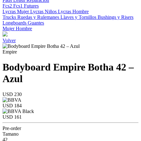
Pads
Leash
Reparacion
Fcs2
Fcs1
Futures
Lycras Mujer
Lycras Niños
Lycras Hombre
Trucks
Ruedas y Rulemanes
Llaves y Tornillos
Bushings y Risers
Longboards
Guantes
Mujer
Hombre
Volver
Empire
Bodyboard Empire Botha 42 –
Azul
USD 230
USD 184
USD 161
Pre-order
Tamano
42