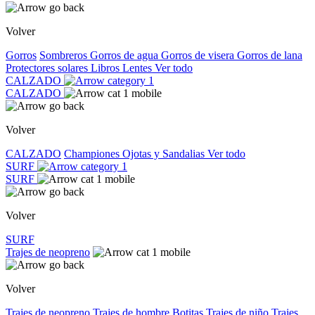
Volver
Gorros
Sombreros
Gorros de agua
Gorros de visera
Gorros de lana
Protectores solares
Libros
Lentes
Ver todo
CALZADO
CALZADO
Volver
CALZADO
Championes
Ojotas y Sandalias
Ver todo
SURF
SURF
Volver
SURF
Trajes de neopreno
Volver
Trajes de neopreno
Trajes de hombre
Botitas
Trajes de niño
Trajes