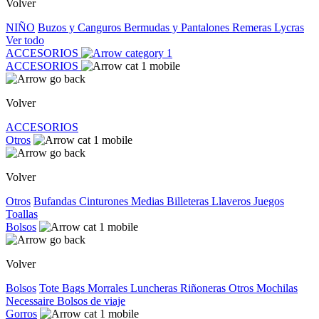
Volver
NIÑO
Buzos y Canguros
Bermudas y Pantalones
Remeras
Lycras
Ver todo
ACCESORIOS
ACCESORIOS
Volver
ACCESORIOS
Otros
Volver
Otros
Bufandas
Cinturones
Medias
Billeteras
Llaveros
Juegos
Toallas
Bolsos
Volver
Bolsos
Tote Bags
Morrales
Luncheras
Riñoneras
Otros
Mochilas
Necessaire
Bolsos de viaje
Gorros