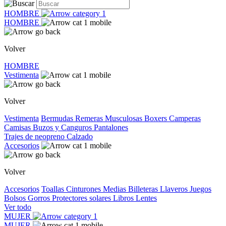
HOMBRE
HOMBRE
Volver
HOMBRE
Vestimenta
Volver
Vestimenta
Bermudas
Remeras
Musculosas
Boxers
Camperas
Camisas
Buzos y Canguros
Pantalones
Trajes de neopreno
Calzado
Accesorios
Volver
Accesorios
Toallas
Cinturones
Medias
Billeteras
Llaveros
Juegos
Bolsos
Gorros
Protectores solares
Libros
Lentes
Ver todo
MUJER
MUJER