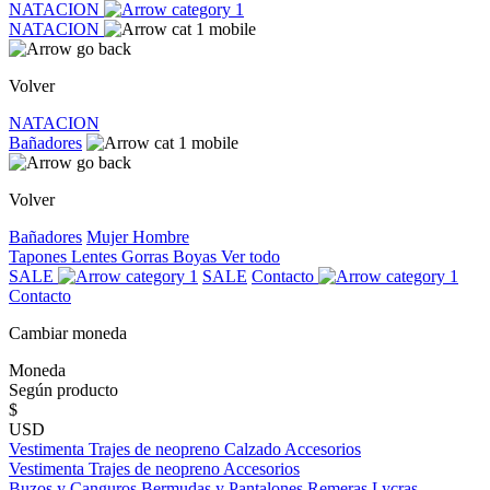
NATACION
NATACION
Volver
NATACION
Bañadores
Volver
Bañadores
Mujer
Hombre
Tapones
Lentes
Gorras
Boyas
Ver todo
SALE
SALE
Contacto
Contacto
Cambiar moneda
Moneda
Según producto
$
USD
Vestimenta
Trajes de neopreno
Calzado
Accesorios
Vestimenta
Trajes de neopreno
Accesorios
Buzos y Canguros
Bermudas y Pantalones
Remeras
Lycras