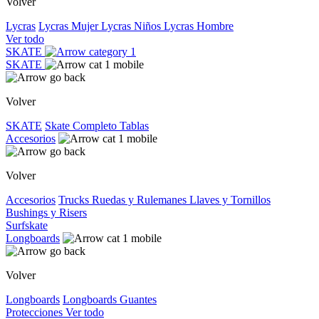
Volver
Lycras
Lycras Mujer
Lycras Niños
Lycras Hombre
Ver todo
SKATE
SKATE
Volver
SKATE
Skate Completo
Tablas
Accesorios
Volver
Accesorios
Trucks
Ruedas y Rulemanes
Llaves y Tornillos
Bushings y Risers
Surfskate
Longboards
Volver
Longboards
Longboards
Guantes
Protecciones
Ver todo