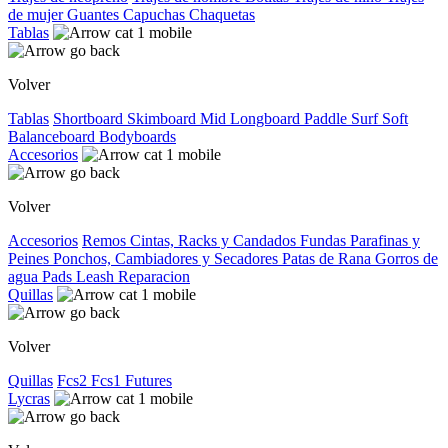
de mujer
Guantes
Capuchas
Chaquetas
Tablas
Volver
Tablas
Shortboard
Skimboard
Mid
Longboard
Paddle Surf
Soft
Balanceboard
Bodyboards
Accesorios
Volver
Accesorios
Remos
Cintas, Racks y Candados
Fundas
Parafinas y
Peines
Ponchos, Cambiadores y Secadores
Patas de Rana
Gorros de
agua
Pads
Leash
Reparacion
Quillas
Volver
Quillas
Fcs2
Fcs1
Futures
Lycras