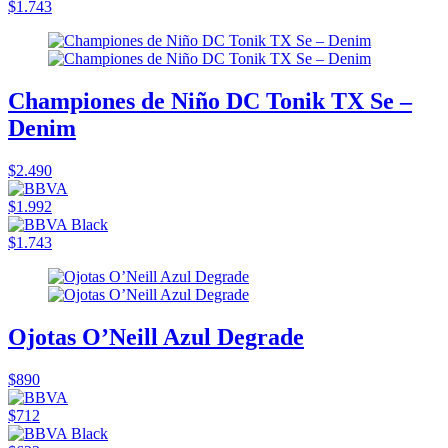
$1.743
Championes de Niño DC Tonik TX Se –
Denim
$2.490
$1.992
$1.743
Ojotas O’Neill Azul Degrade
$890
$712