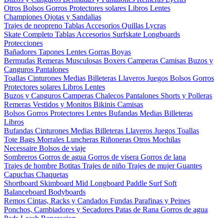
Otros
Bolsos
Gorros
Protectores solares
Libros
Lentes
Championes
Ojotas y Sandalias
Trajes de neopreno
Tablas
Accesorios
Quillas
Lycras
Skate Completo
Tablas
Accesorios
Surfskate
Longboards
Protecciones
Bañadores
Tapones
Lentes
Gorras
Boyas
Bermudas
Remeras
Musculosas
Boxers
Camperas
Camisas
Buzos y
Canguros
Pantalones
Toallas
Cinturones
Medias
Billeteras
Llaveros
Juegos
Bolsos
Gorros
Protectores solares
Libros
Lentes
Buzos y Canguros
Camperas
Chalecos
Pantalones
Shorts y Polleras
Remeras
Vestidos y Monitos
Bikinis
Camisas
Bolsos
Gorros
Protectores
Lentes
Bufandas
Medias
Billeteras
Libros
Bufandas
Cinturones
Medias
Billeteras
Llaveros
Juegos
Toallas
Tote Bags
Morrales
Luncheras
Riñoneras
Otros
Mochilas
Necessaire
Bolsos de viaje
Sombreros
Gorros de agua
Gorros de visera
Gorros de lana
Trajes de hombre
Botitas
Trajes de niño
Trajes de mujer
Guantes
Capuchas
Chaquetas
Shortboard
Skimboard
Mid
Longboard
Paddle Surf
Soft
Balanceboard
Bodyboards
Remos
Cintas, Racks y Candados
Fundas
Parafinas y Peines
Ponchos, Cambiadores y Secadores
Patas de Rana
Gorros de agua