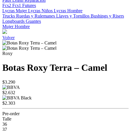
Pads
Leash
Reparacion
Fcs2
Fcs1
Futures
Lycras Mujer
Lycras Niños
Lycras Hombre
Trucks
Ruedas y Rulemanes
Llaves y Tornillos
Bushings y Risers
Longboards
Guantes
Mujer
Hombre
Volver
Roxy
Botas Roxy Terra – Camel
$3.290
$2.632
$2.303
Pre-order
Talle
36
37