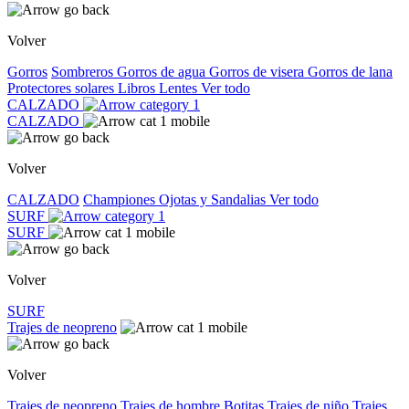
Volver
Gorros
Sombreros
Gorros de agua
Gorros de visera
Gorros de lana
Protectores solares
Libros
Lentes
Ver todo
CALZADO
CALZADO
Volver
CALZADO
Championes
Ojotas y Sandalias
Ver todo
SURF
SURF
Volver
SURF
Trajes de neopreno
Volver
Trajes de neopreno
Trajes de hombre
Botitas
Trajes de niño
Trajes