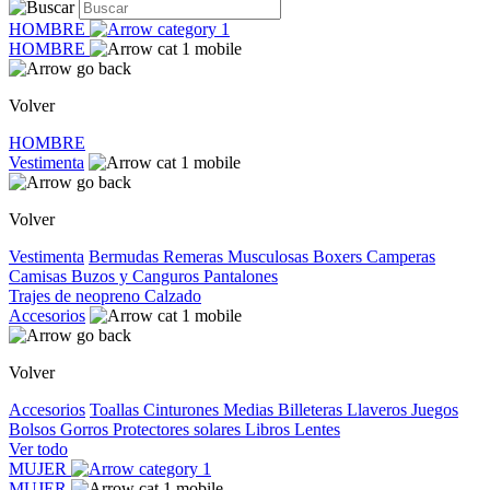
HOMBRE
HOMBRE
Volver
HOMBRE
Vestimenta
Volver
Vestimenta
Bermudas
Remeras
Musculosas
Boxers
Camperas
Camisas
Buzos y Canguros
Pantalones
Trajes de neopreno
Calzado
Accesorios
Volver
Accesorios
Toallas
Cinturones
Medias
Billeteras
Llaveros
Juegos
Bolsos
Gorros
Protectores solares
Libros
Lentes
Ver todo
MUJER
MUJER