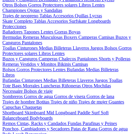
Otros
Bolsos
Gorros
Protectores solares
Libros
Lentes
Championes
Ojotas y Sandalias
Trajes de neopreno
Tablas
Accesorios
Quillas
Lycras
Skate Completo
Tablas
Accesorios
Surfskate
Longboards
Protecciones
Bañadores
Tapones
Lentes
Gorras
Boyas
Bermudas
Remeras
Musculosas
Boxers
Camperas
Camisas
Buzos y
Canguros
Pantalones
Toallas
Cinturones
Medias
Billeteras
Llaveros
Juegos
Bolsos
Gorros
Protectores solares
Libros
Lentes
Buzos y Canguros
Camperas
Chalecos
Pantalones
Shorts y Polleras
Remeras
Vestidos y Monitos
Bikinis
Camisas
Bolsos
Gorros
Protectores
Lentes
Bufandas
Medias
Billeteras
Libros
Bufandas
Cinturones
Medias
Billeteras
Llaveros
Juegos
Toallas
Tote Bags
Morrales
Luncheras
Riñoneras
Otros
Mochilas
Necessaire
Bolsos de viaje
Sombreros
Gorros de agua
Gorros de visera
Gorros de lana
Trajes de hombre
Botitas
Trajes de niño
Trajes de mujer
Guantes
Capuchas
Chaquetas
Shortboard
Skimboard
Mid
Longboard
Paddle Surf
Soft
Balanceboard
Bodyboards
Remos
Cintas, Racks y Candados
Fundas
Parafinas y Peines
Ponchos, Cambiadores y Secadores
Patas de Rana
Gorros de agua