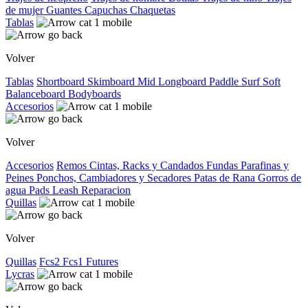
de mujer
Guantes
Capuchas
Chaquetas
Tablas
Volver
Tablas
Shortboard
Skimboard
Mid
Longboard
Paddle Surf
Soft
Balanceboard
Bodyboards
Accesorios
Volver
Accesorios
Remos
Cintas, Racks y Candados
Fundas
Parafinas y
Peines
Ponchos, Cambiadores y Secadores
Patas de Rana
Gorros de
agua
Pads
Leash
Reparacion
Quillas
Volver
Quillas
Fcs2
Fcs1
Futures
Lycras