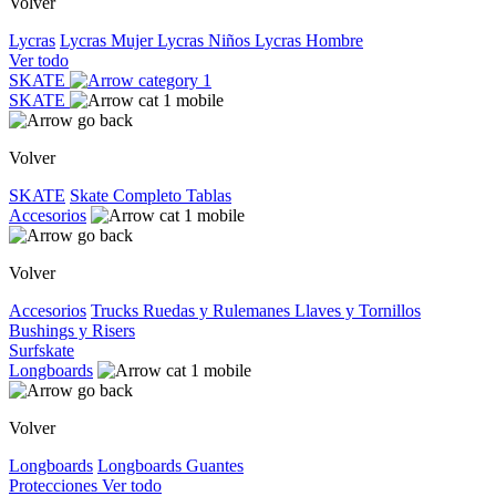
Volver
Lycras
Lycras Mujer
Lycras Niños
Lycras Hombre
Ver todo
SKATE
SKATE
Volver
SKATE
Skate Completo
Tablas
Accesorios
Volver
Accesorios
Trucks
Ruedas y Rulemanes
Llaves y Tornillos
Bushings y Risers
Surfskate
Longboards
Volver
Longboards
Longboards
Guantes
Protecciones
Ver todo