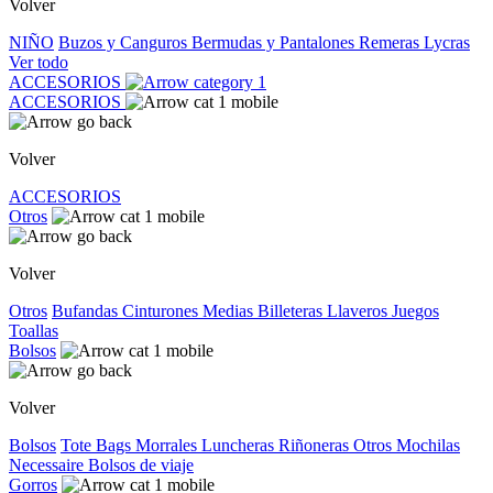
Volver
NIÑO
Buzos y Canguros
Bermudas y Pantalones
Remeras
Lycras
Ver todo
ACCESORIOS
ACCESORIOS
Volver
ACCESORIOS
Otros
Volver
Otros
Bufandas
Cinturones
Medias
Billeteras
Llaveros
Juegos
Toallas
Bolsos
Volver
Bolsos
Tote Bags
Morrales
Luncheras
Riñoneras
Otros
Mochilas
Necessaire
Bolsos de viaje
Gorros