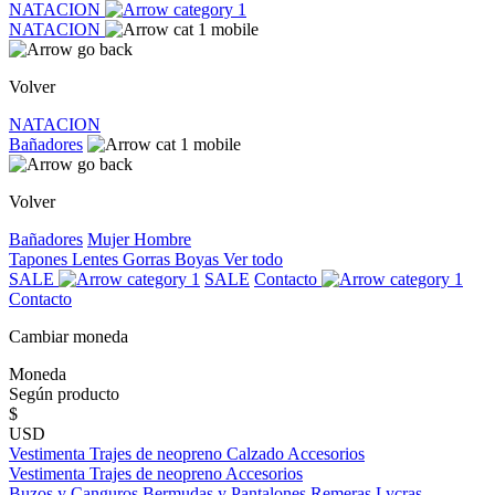
NATACION
NATACION
Volver
NATACION
Bañadores
Volver
Bañadores
Mujer
Hombre
Tapones
Lentes
Gorras
Boyas
Ver todo
SALE
SALE
Contacto
Contacto
Cambiar moneda
Moneda
Según producto
$
USD
Vestimenta
Trajes de neopreno
Calzado
Accesorios
Vestimenta
Trajes de neopreno
Accesorios
Buzos y Canguros
Bermudas y Pantalones
Remeras
Lycras