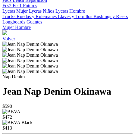
Pads
Leash
Reparacion
Fcs2
Fcs1
Futures
Lycras Mujer
Lycras Niños
Lycras Hombre
Trucks
Ruedas y Rulemanes
Llaves y Tornillos
Bushings y Risers
Longboards
Guantes
Mujer
Hombre
Volver
Nap Denim
Jean Nap Denim Okinawa
$590
$472
$413