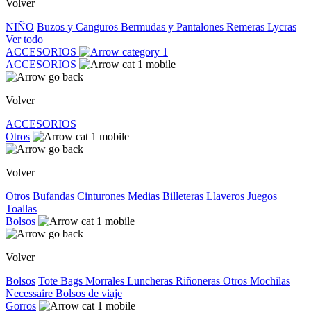
Volver
NIÑO
Buzos y Canguros
Bermudas y Pantalones
Remeras
Lycras
Ver todo
ACCESORIOS
ACCESORIOS
Volver
ACCESORIOS
Otros
Volver
Otros
Bufandas
Cinturones
Medias
Billeteras
Llaveros
Juegos
Toallas
Bolsos
Volver
Bolsos
Tote Bags
Morrales
Luncheras
Riñoneras
Otros
Mochilas
Necessaire
Bolsos de viaje
Gorros