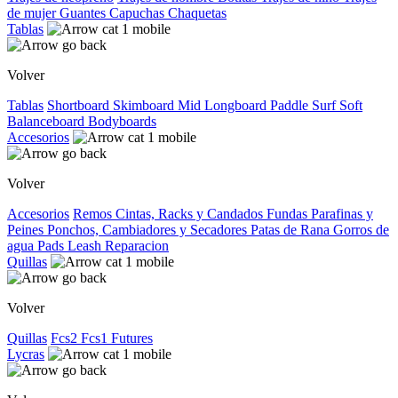
de mujer
Guantes
Capuchas
Chaquetas
Tablas
Volver
Tablas
Shortboard
Skimboard
Mid
Longboard
Paddle Surf
Soft
Balanceboard
Bodyboards
Accesorios
Volver
Accesorios
Remos
Cintas, Racks y Candados
Fundas
Parafinas y
Peines
Ponchos, Cambiadores y Secadores
Patas de Rana
Gorros de
agua
Pads
Leash
Reparacion
Quillas
Volver
Quillas
Fcs2
Fcs1
Futures
Lycras