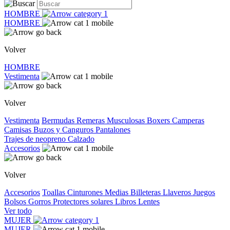
HOMBRE
HOMBRE
Volver
HOMBRE
Vestimenta
Volver
Vestimenta
Bermudas
Remeras
Musculosas
Boxers
Camperas
Camisas
Buzos y Canguros
Pantalones
Trajes de neopreno
Calzado
Accesorios
Volver
Accesorios
Toallas
Cinturones
Medias
Billeteras
Llaveros
Juegos
Bolsos
Gorros
Protectores solares
Libros
Lentes
Ver todo
MUJER
MUJER