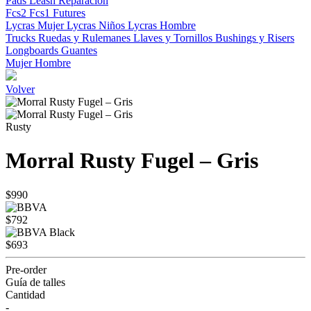
Pads
Leash
Reparacion
Fcs2
Fcs1
Futures
Lycras Mujer
Lycras Niños
Lycras Hombre
Trucks
Ruedas y Rulemanes
Llaves y Tornillos
Bushings y Risers
Longboards
Guantes
Mujer
Hombre
Volver
Rusty
Morral Rusty Fugel – Gris
$990
$792
$693
Pre-order
Guía de talles
Cantidad
-