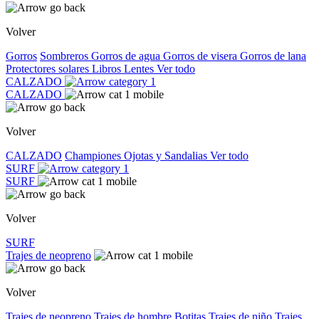
Volver
Gorros
Sombreros
Gorros de agua
Gorros de visera
Gorros de lana
Protectores solares
Libros
Lentes
Ver todo
CALZADO
CALZADO
Volver
CALZADO
Championes
Ojotas y Sandalias
Ver todo
SURF
SURF
Volver
SURF
Trajes de neopreno
Volver
Trajes de neopreno
Trajes de hombre
Botitas
Trajes de niño
Trajes