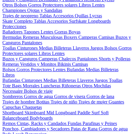
Otros
Bolsos
Gorros
Protectores solares
Libros
Lentes
Championes
Ojotas y Sandalias
Trajes de neopreno
Tablas
Accesorios
Quillas
Lycras
Skate Completo
Tablas
Accesorios
Surfskate
Longboards
Protecciones
Bañadores
Tapones
Lentes
Gorras
Boyas
Bermudas
Remeras
Musculosas
Boxers
Camperas
Camisas
Buzos y
Canguros
Pantalones
Toallas
Cinturones
Medias
Billeteras
Llaveros
Juegos
Bolsos
Gorros
Protectores solares
Libros
Lentes
Buzos y Canguros
Camperas
Chalecos
Pantalones
Shorts y Polleras
Remeras
Vestidos y Monitos
Bikinis
Camisas
Bolsos
Gorros
Protectores
Lentes
Bufandas
Medias
Billeteras
Libros
Bufandas
Cinturones
Medias
Billeteras
Llaveros
Juegos
Toallas
Tote Bags
Morrales
Luncheras
Riñoneras
Otros
Mochilas
Necessaire
Bolsos de viaje
Sombreros
Gorros de agua
Gorros de visera
Gorros de lana
Trajes de hombre
Botitas
Trajes de niño
Trajes de mujer
Guantes
Capuchas
Chaquetas
Shortboard
Skimboard
Mid
Longboard
Paddle Surf
Soft
Balanceboard
Bodyboards
Remos
Cintas, Racks y Candados
Fundas
Parafinas y Peines
Ponchos, Cambiadores y Secadores
Patas de Rana
Gorros de agua