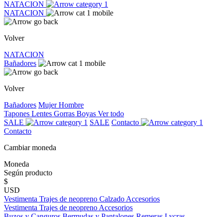
NATACION
NATACION
Volver
NATACION
Bañadores
Volver
Bañadores
Mujer
Hombre
Tapones
Lentes
Gorras
Boyas
Ver todo
SALE
SALE
Contacto
Contacto
Cambiar moneda
Moneda
Según producto
$
USD
Vestimenta
Trajes de neopreno
Calzado
Accesorios
Vestimenta
Trajes de neopreno
Accesorios
Buzos y Canguros
Bermudas y Pantalones
Remeras
Lycras