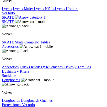
Volver
Lycras
Lycras Mujer
Lycras Niños
Lycras Hombre
Ver todo
SKATE
SKATE
Volver
SKATE
Skate Completo
Tablas
Accesorios
Volver
Accesorios
Trucks
Ruedas y Rulemanes
Llaves y Tornillos
Bushings y Risers
Surfskate
Longboards
Volver
Longboards
Longboards
Guantes
Protecciones
Ver todo