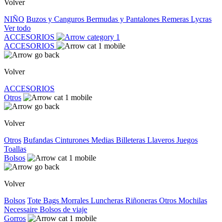
Volver
NIÑO
Buzos y Canguros
Bermudas y Pantalones
Remeras
Lycras
Ver todo
ACCESORIOS
ACCESORIOS
Volver
ACCESORIOS
Otros
Volver
Otros
Bufandas
Cinturones
Medias
Billeteras
Llaveros
Juegos
Toallas
Bolsos
Volver
Bolsos
Tote Bags
Morrales
Luncheras
Riñoneras
Otros
Mochilas
Necessaire
Bolsos de viaje
Gorros