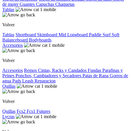
de mujer
Guantes
Capuchas
Chaquetas
Tablas
Volver
Tablas
Shortboard
Skimboard
Mid
Longboard
Paddle Surf
Soft
Balanceboard
Bodyboards
Accesorios
Volver
Accesorios
Remos
Cintas, Racks y Candados
Fundas
Parafinas y
Peines
Ponchos, Cambiadores y Secadores
Patas de Rana
Gorros de
agua
Pads
Leash
Reparacion
Quillas
Volver
Quillas
Fcs2
Fcs1
Futures
Lycras