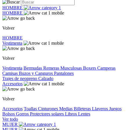
HOMBRE
HOMBRE
Volver
HOMBRE
Vestimenta
Volver
Vestimenta
Bermudas
Remeras
Musculosas
Boxers
Camperas
Camisas
Buzos y Canguros
Pantalones
Trajes de neopreno
Calzado
Accesorios
Volver
Accesorios
Toallas
Cinturones
Medias
Billeteras
Llaveros
Juegos
Bolsos
Gorros
Protectores solares
Libros
Lentes
Ver todo
MUJER
MUJER