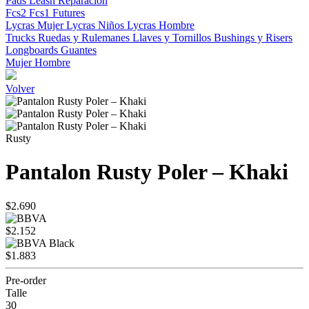
Pads
Leash
Reparacion
Fcs2
Fcs1
Futures
Lycras Mujer
Lycras Niños
Lycras Hombre
Trucks
Ruedas y Rulemanes
Llaves y Tornillos
Bushings y Risers
Longboards
Guantes
Mujer
Hombre
Volver
Rusty
Pantalon Rusty Poler – Khaki
$2.690
$2.152
$1.883
Pre-order
Talle
30