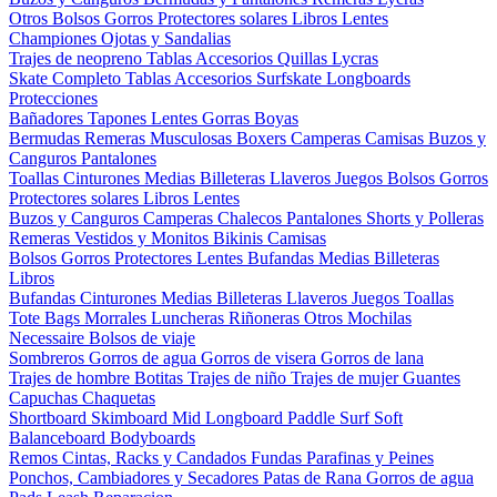
Otros
Bolsos
Gorros
Protectores solares
Libros
Lentes
Championes
Ojotas y Sandalias
Trajes de neopreno
Tablas
Accesorios
Quillas
Lycras
Skate Completo
Tablas
Accesorios
Surfskate
Longboards
Protecciones
Bañadores
Tapones
Lentes
Gorras
Boyas
Bermudas
Remeras
Musculosas
Boxers
Camperas
Camisas
Buzos y
Canguros
Pantalones
Toallas
Cinturones
Medias
Billeteras
Llaveros
Juegos
Bolsos
Gorros
Protectores solares
Libros
Lentes
Buzos y Canguros
Camperas
Chalecos
Pantalones
Shorts y Polleras
Remeras
Vestidos y Monitos
Bikinis
Camisas
Bolsos
Gorros
Protectores
Lentes
Bufandas
Medias
Billeteras
Libros
Bufandas
Cinturones
Medias
Billeteras
Llaveros
Juegos
Toallas
Tote Bags
Morrales
Luncheras
Riñoneras
Otros
Mochilas
Necessaire
Bolsos de viaje
Sombreros
Gorros de agua
Gorros de visera
Gorros de lana
Trajes de hombre
Botitas
Trajes de niño
Trajes de mujer
Guantes
Capuchas
Chaquetas
Shortboard
Skimboard
Mid
Longboard
Paddle Surf
Soft
Balanceboard
Bodyboards
Remos
Cintas, Racks y Candados
Fundas
Parafinas y Peines
Ponchos, Cambiadores y Secadores
Patas de Rana
Gorros de agua