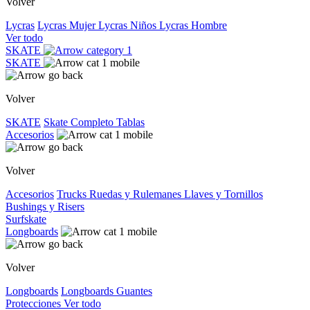
Volver
Lycras
Lycras Mujer
Lycras Niños
Lycras Hombre
Ver todo
SKATE
SKATE
Volver
SKATE
Skate Completo
Tablas
Accesorios
Volver
Accesorios
Trucks
Ruedas y Rulemanes
Llaves y Tornillos
Bushings y Risers
Surfskate
Longboards
Volver
Longboards
Longboards
Guantes
Protecciones
Ver todo