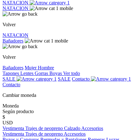
NATACION
NATACION
Volver
NATACION
Bañadores
Volver
Bañadores
Mujer
Hombre
Tapones
Lentes
Gorras
Boyas
Ver todo
SALE
SALE
Contacto
Contacto
Cambiar moneda
Moneda
Según producto
$
USD
Vestimenta
Trajes de neopreno
Calzado
Accesorios
Vestimenta
Trajes de neopreno
Accesorios
Buzos y Canguros
Bermudas y Pantalones
Remeras
Lycras