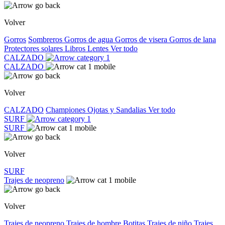
Volver
Gorros
Sombreros
Gorros de agua
Gorros de visera
Gorros de lana
Protectores solares
Libros
Lentes
Ver todo
CALZADO
CALZADO
Volver
CALZADO
Championes
Ojotas y Sandalias
Ver todo
SURF
SURF
Volver
SURF
Trajes de neopreno
Volver
Trajes de neopreno
Trajes de hombre
Botitas
Trajes de niño
Trajes