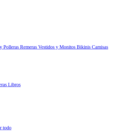
 y Polleras
Remeras
Vestidos y Monitos
Bikinis
Camisas
teras
Libros
r todo