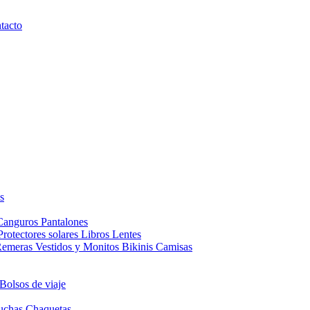
tacto
s
Canguros
Pantalones
Protectores solares
Libros
Lentes
Remeras
Vestidos y Monitos
Bikinis
Camisas
Bolsos de viaje
uchas
Chaquetas