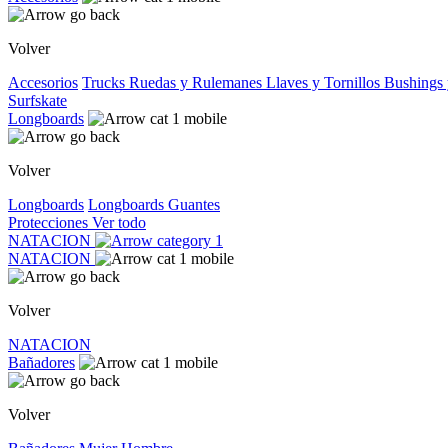
Volver
Accesorios
Trucks
Ruedas y Rulemanes
Llaves y Tornillos
Bushings 
Surfskate
Longboards
Volver
Longboards
Longboards
Guantes
Protecciones
Ver todo
NATACION
NATACION
Volver
NATACION
Bañadores
Volver