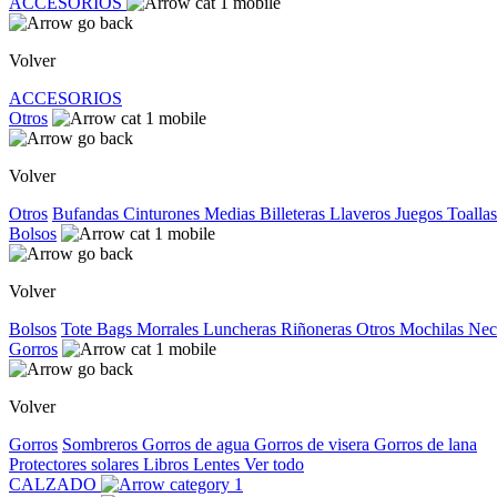
ACCESORIOS
Volver
ACCESORIOS
Otros
Volver
Otros
Bufandas
Cinturones
Medias
Billeteras
Llaveros
Juegos
Toallas
Bolsos
Volver
Bolsos
Tote Bags
Morrales
Luncheras
Riñoneras
Otros
Mochilas
Nec
Gorros
Volver
Gorros
Sombreros
Gorros de agua
Gorros de visera
Gorros de lana
Protectores solares
Libros
Lentes
Ver todo
CALZADO