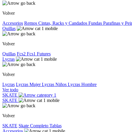
Volver
Accesorios
Remos
Cintas, Racks y Candados
Fundas
Parafinas y Pe
Quillas
Volver
Quillas
Fcs2
Fcs1
Futures
Lycras
Volver
Lycras
Lycras Mujer
Lycras Niños
Lycras Hombre
Ver todo
SKATE
SKATE
Volver
SKATE
Skate Completo
Tablas
Accesorios