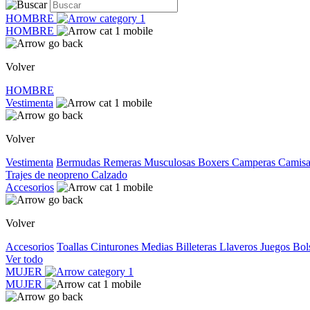
HOMBRE
HOMBRE
Volver
HOMBRE
Vestimenta
Volver
Vestimenta
Bermudas
Remeras
Musculosas
Boxers
Camperas
Camis
Trajes de neopreno
Calzado
Accesorios
Volver
Accesorios
Toallas
Cinturones
Medias
Billeteras
Llaveros
Juegos
Bol
Ver todo
MUJER
MUJER