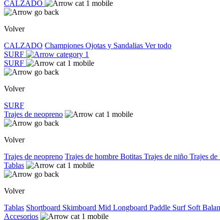
CALZADO
Volver
CALZADO
Championes
Ojotas y Sandalias
Ver todo
SURF
SURF
Volver
SURF
Trajes de neopreno
Volver
Trajes de neopreno
Trajes de hombre
Botitas
Trajes de niño
Trajes de
Tablas
Volver
Tablas
Shortboard
Skimboard
Mid
Longboard
Paddle Surf
Soft
Bala
Accesorios