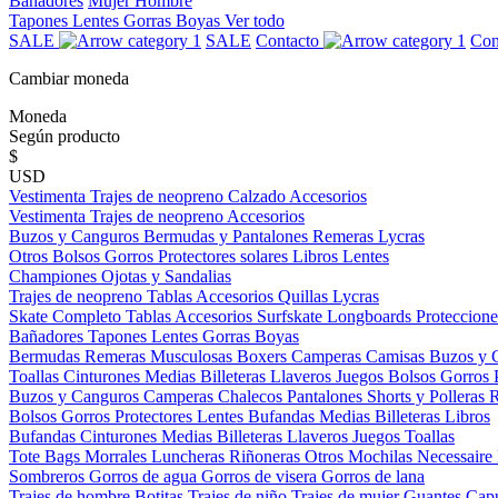
Bañadores
Mujer
Hombre
Tapones
Lentes
Gorras
Boyas
Ver todo
SALE
SALE
Contacto
Con
Cambiar moneda
Moneda
Según producto
$
USD
Vestimenta
Trajes de neopreno
Calzado
Accesorios
Vestimenta
Trajes de neopreno
Accesorios
Buzos y Canguros
Bermudas y Pantalones
Remeras
Lycras
Otros
Bolsos
Gorros
Protectores solares
Libros
Lentes
Championes
Ojotas y Sandalias
Trajes de neopreno
Tablas
Accesorios
Quillas
Lycras
Skate Completo
Tablas
Accesorios
Surfskate
Longboards
Proteccione
Bañadores
Tapones
Lentes
Gorras
Boyas
Bermudas
Remeras
Musculosas
Boxers
Camperas
Camisas
Buzos y 
Toallas
Cinturones
Medias
Billeteras
Llaveros
Juegos
Bolsos
Gorros
Buzos y Canguros
Camperas
Chalecos
Pantalones
Shorts y Polleras
Bolsos
Gorros
Protectores
Lentes
Bufandas
Medias
Billeteras
Libros
Bufandas
Cinturones
Medias
Billeteras
Llaveros
Juegos
Toallas
Tote Bags
Morrales
Luncheras
Riñoneras
Otros
Mochilas
Necessaire
Sombreros
Gorros de agua
Gorros de visera
Gorros de lana
Trajes de hombre
Botitas
Trajes de niño
Trajes de mujer
Guantes
Cap