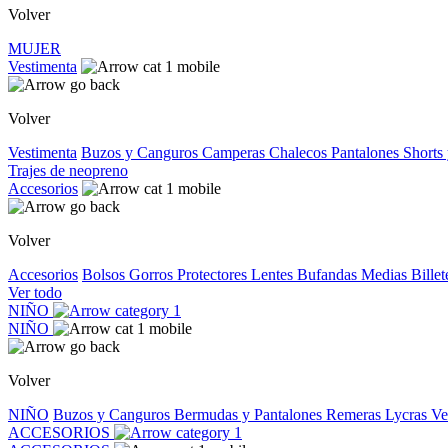
Volver
MUJER
Vestimenta
Volver
Vestimenta
Buzos y Canguros
Camperas
Chalecos
Pantalones
Shorts
Trajes de neopreno
Accesorios
Volver
Accesorios
Bolsos
Gorros
Protectores
Lentes
Bufandas
Medias
Bille
Ver todo
NIÑO
NIÑO
Volver
NIÑO
Buzos y Canguros
Bermudas y Pantalones
Remeras
Lycras
Ve
ACCESORIOS