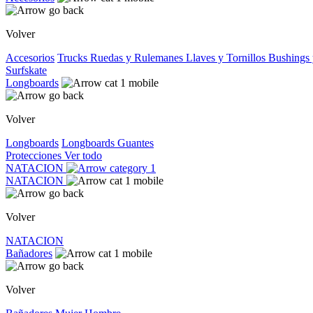
Volver
Accesorios
Trucks
Ruedas y Rulemanes
Llaves y Tornillos
Bushings 
Surfskate
Longboards
Volver
Longboards
Longboards
Guantes
Protecciones
Ver todo
NATACION
NATACION
Volver
NATACION
Bañadores
Volver