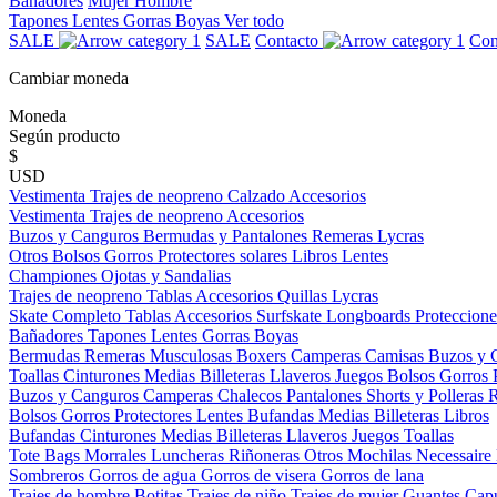
Bañadores
Mujer
Hombre
Tapones
Lentes
Gorras
Boyas
Ver todo
SALE
SALE
Contacto
Con
Cambiar moneda
Moneda
Según producto
$
USD
Vestimenta
Trajes de neopreno
Calzado
Accesorios
Vestimenta
Trajes de neopreno
Accesorios
Buzos y Canguros
Bermudas y Pantalones
Remeras
Lycras
Otros
Bolsos
Gorros
Protectores solares
Libros
Lentes
Championes
Ojotas y Sandalias
Trajes de neopreno
Tablas
Accesorios
Quillas
Lycras
Skate Completo
Tablas
Accesorios
Surfskate
Longboards
Proteccione
Bañadores
Tapones
Lentes
Gorras
Boyas
Bermudas
Remeras
Musculosas
Boxers
Camperas
Camisas
Buzos y 
Toallas
Cinturones
Medias
Billeteras
Llaveros
Juegos
Bolsos
Gorros
Buzos y Canguros
Camperas
Chalecos
Pantalones
Shorts y Polleras
Bolsos
Gorros
Protectores
Lentes
Bufandas
Medias
Billeteras
Libros
Bufandas
Cinturones
Medias
Billeteras
Llaveros
Juegos
Toallas
Tote Bags
Morrales
Luncheras
Riñoneras
Otros
Mochilas
Necessaire
Sombreros
Gorros de agua
Gorros de visera
Gorros de lana
Trajes de hombre
Botitas
Trajes de niño
Trajes de mujer
Guantes
Cap