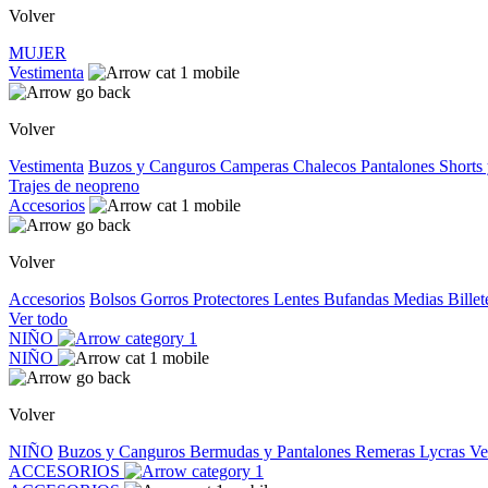
Volver
MUJER
Vestimenta
Volver
Vestimenta
Buzos y Canguros
Camperas
Chalecos
Pantalones
Shorts
Trajes de neopreno
Accesorios
Volver
Accesorios
Bolsos
Gorros
Protectores
Lentes
Bufandas
Medias
Bille
Ver todo
NIÑO
NIÑO
Volver
NIÑO
Buzos y Canguros
Bermudas y Pantalones
Remeras
Lycras
Ve
ACCESORIOS