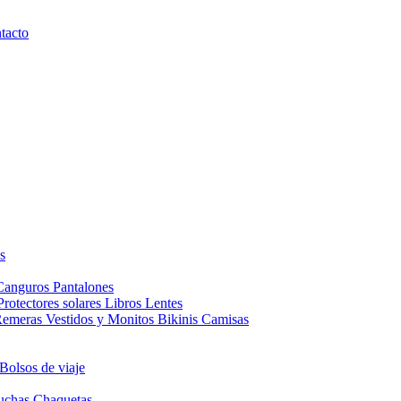
tacto
s
Canguros
Pantalones
Protectores solares
Libros
Lentes
Remeras
Vestidos y Monitos
Bikinis
Camisas
Bolsos de viaje
uchas
Chaquetas