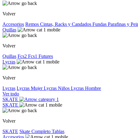
Volver
Accesorios
Remos
Cintas, Racks y Candados
Fundas
Parafinas y Pe
Quillas
Volver
Quillas
Fcs2
Fcs1
Futures
Lycras
Volver
Lycras
Lycras Mujer
Lycras Niños
Lycras Hombre
Ver todo
SKATE
SKATE
Volver
SKATE
Skate Completo
Tablas
Accesorios