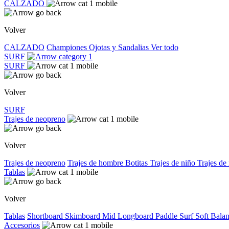
CALZADO
Volver
CALZADO
Championes
Ojotas y Sandalias
Ver todo
SURF
SURF
Volver
SURF
Trajes de neopreno
Volver
Trajes de neopreno
Trajes de hombre
Botitas
Trajes de niño
Trajes de
Tablas
Volver
Tablas
Shortboard
Skimboard
Mid
Longboard
Paddle Surf
Soft
Bala
Accesorios