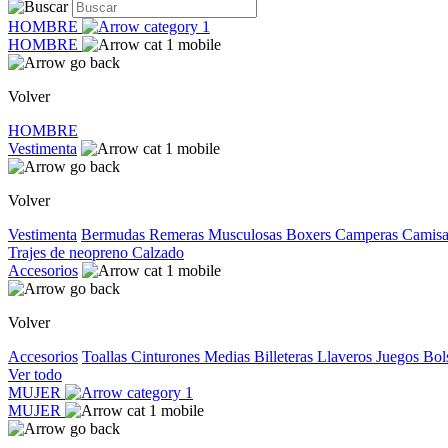
HOMBRE
HOMBRE
Volver
HOMBRE
Vestimenta
Volver
Vestimenta
Bermudas
Remeras
Musculosas
Boxers
Camperas
Camis
Trajes de neopreno
Calzado
Accesorios
Volver
Accesorios
Toallas
Cinturones
Medias
Billeteras
Llaveros
Juegos
Bol
Ver todo
MUJER
MUJER