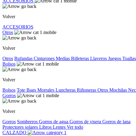
ACCESORIOS
Volver
ACCESORIOS
Otros
Volver
Otros
Bufandas
Cinturones
Medias
Billeteras
Llaveros
Juegos
Toallas
Bolsos
Volver
Bolsos
Tote Bags
Morrales
Luncheras
Riñoneras
Otros
Mochilas
Nec
Gorros
Volver
Gorros
Sombreros
Gorros de agua
Gorros de visera
Gorros de lana
Protectores solares
Libros
Lentes
Ver todo
CALZADO