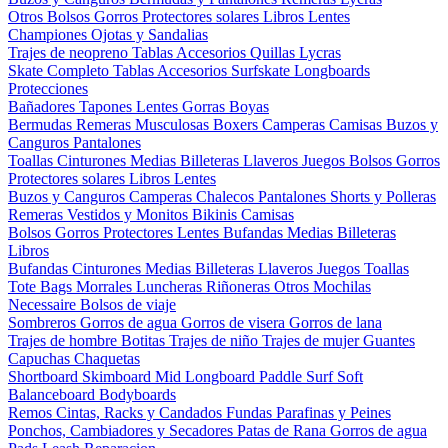
Otros
Bolsos
Gorros
Protectores solares
Libros
Lentes
Championes
Ojotas y Sandalias
Trajes de neopreno
Tablas
Accesorios
Quillas
Lycras
Skate Completo
Tablas
Accesorios
Surfskate
Longboards
Protecciones
Bañadores
Tapones
Lentes
Gorras
Boyas
Bermudas
Remeras
Musculosas
Boxers
Camperas
Camisas
Buzos y
Canguros
Pantalones
Toallas
Cinturones
Medias
Billeteras
Llaveros
Juegos
Bolsos
Gorros
Protectores solares
Libros
Lentes
Buzos y Canguros
Camperas
Chalecos
Pantalones
Shorts y Polleras
Remeras
Vestidos y Monitos
Bikinis
Camisas
Bolsos
Gorros
Protectores
Lentes
Bufandas
Medias
Billeteras
Libros
Bufandas
Cinturones
Medias
Billeteras
Llaveros
Juegos
Toallas
Tote Bags
Morrales
Luncheras
Riñoneras
Otros
Mochilas
Necessaire
Bolsos de viaje
Sombreros
Gorros de agua
Gorros de visera
Gorros de lana
Trajes de hombre
Botitas
Trajes de niño
Trajes de mujer
Guantes
Capuchas
Chaquetas
Shortboard
Skimboard
Mid
Longboard
Paddle Surf
Soft
Balanceboard
Bodyboards
Remos
Cintas, Racks y Candados
Fundas
Parafinas y Peines
Ponchos, Cambiadores y Secadores
Patas de Rana
Gorros de agua