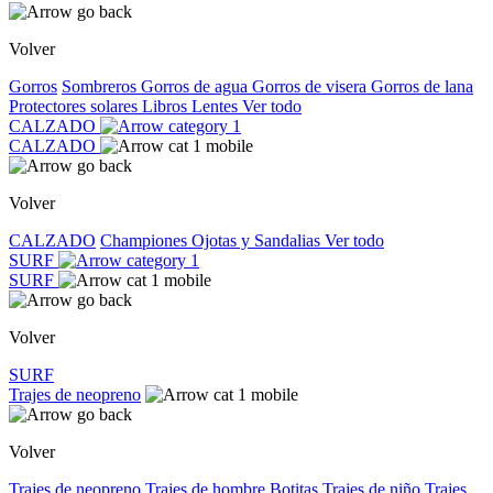
Volver
Gorros
Sombreros
Gorros de agua
Gorros de visera
Gorros de lana
Protectores solares
Libros
Lentes
Ver todo
CALZADO
CALZADO
Volver
CALZADO
Championes
Ojotas y Sandalias
Ver todo
SURF
SURF
Volver
SURF
Trajes de neopreno
Volver
Trajes de neopreno
Trajes de hombre
Botitas
Trajes de niño
Trajes