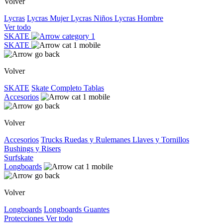
Volver
Lycras
Lycras Mujer
Lycras Niños
Lycras Hombre
Ver todo
SKATE
SKATE
Volver
SKATE
Skate Completo
Tablas
Accesorios
Volver
Accesorios
Trucks
Ruedas y Rulemanes
Llaves y Tornillos
Bushings y Risers
Surfskate
Longboards
Volver
Longboards
Longboards
Guantes
Protecciones
Ver todo