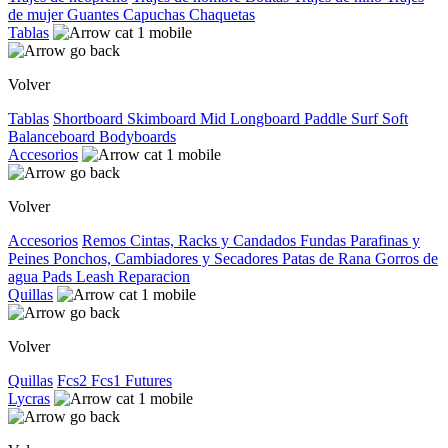
de mujer
Guantes
Capuchas
Chaquetas
Tablas
Volver
Tablas
Shortboard
Skimboard
Mid
Longboard
Paddle Surf
Soft
Balanceboard
Bodyboards
Accesorios
Volver
Accesorios
Remos
Cintas, Racks y Candados
Fundas
Parafinas y
Peines
Ponchos, Cambiadores y Secadores
Patas de Rana
Gorros de
agua
Pads
Leash
Reparacion
Quillas
Volver
Quillas
Fcs2
Fcs1
Futures
Lycras