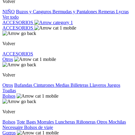
Volver
NIÑO
Buzos y Canguros
Bermudas y Pantalones
Remeras
Lycras
Ver todo
ACCESORIOS
ACCESORIOS
Volver
ACCESORIOS
Otros
Volver
Otros
Bufandas
Cinturones
Medias
Billeteras
Llaveros
Juegos
Toallas
Bolsos
Volver
Bolsos
Tote Bags
Morrales
Luncheras
Riñoneras
Otros
Mochilas
Necessaire
Bolsos de viaje
Gorros