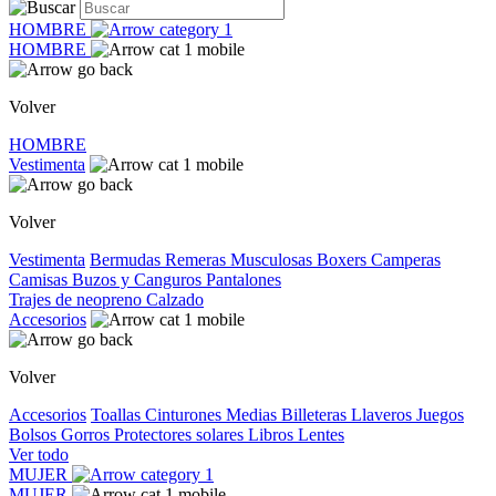
HOMBRE
HOMBRE
Volver
HOMBRE
Vestimenta
Volver
Vestimenta
Bermudas
Remeras
Musculosas
Boxers
Camperas
Camisas
Buzos y Canguros
Pantalones
Trajes de neopreno
Calzado
Accesorios
Volver
Accesorios
Toallas
Cinturones
Medias
Billeteras
Llaveros
Juegos
Bolsos
Gorros
Protectores solares
Libros
Lentes
Ver todo
MUJER
MUJER