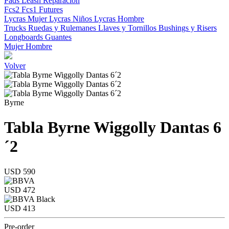
Pads
Leash
Reparacion
Fcs2
Fcs1
Futures
Lycras Mujer
Lycras Niños
Lycras Hombre
Trucks
Ruedas y Rulemanes
Llaves y Tornillos
Bushings y Risers
Longboards
Guantes
Mujer
Hombre
Volver
Byrne
Tabla Byrne Wiggolly Dantas 6
´2
USD 590
USD 472
USD 413
Pre-order