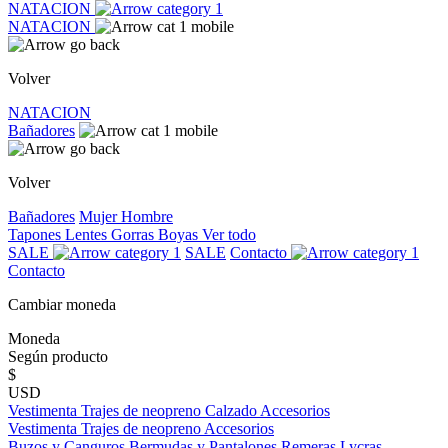
NATACION
NATACION
Volver
NATACION
Bañadores
Volver
Bañadores
Mujer
Hombre
Tapones
Lentes
Gorras
Boyas
Ver todo
SALE
SALE
Contacto
Contacto
Cambiar moneda
Moneda
Según producto
$
USD
Vestimenta
Trajes de neopreno
Calzado
Accesorios
Vestimenta
Trajes de neopreno
Accesorios
Buzos y Canguros
Bermudas y Pantalones
Remeras
Lycras