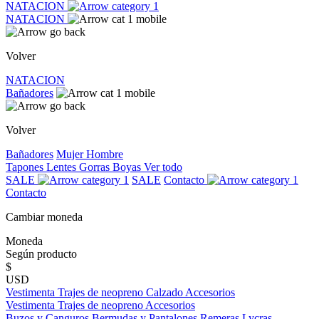
NATACION
NATACION
Volver
NATACION
Bañadores
Volver
Bañadores
Mujer
Hombre
Tapones
Lentes
Gorras
Boyas
Ver todo
SALE
SALE
Contacto
Contacto
Cambiar moneda
Moneda
Según producto
$
USD
Vestimenta
Trajes de neopreno
Calzado
Accesorios
Vestimenta
Trajes de neopreno
Accesorios
Buzos y Canguros
Bermudas y Pantalones
Remeras
Lycras