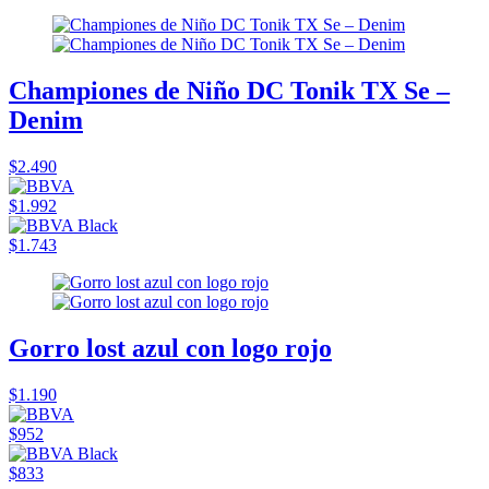
Championes de Niño DC Tonik TX Se –
Denim
$2.490
$1.992
$1.743
Gorro lost azul con logo rojo
$1.190
$952
$833