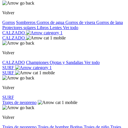
Volver
Gorros
Sombreros
Gorros de agua
Gorros de visera
Gorros de lana
Protectores solares
Libros
Lentes
Ver todo
CALZADO
CALZADO
Volver
CALZADO
Championes
Ojotas y Sandalias
Ver todo
SURF
SURF
Volver
SURF
Trajes de neopreno
Volver
Trajes de neopreno
Trajes de hombre
Botitas
Trajes de niño
Trajes