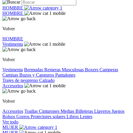
HOMBRE
HOMBRE
Volver
HOMBRE
Vestimenta
Volver
Vestimenta
Bermudas
Remeras
Musculosas
Boxers
Camperas
Camisas
Buzos y Canguros
Pantalones
Trajes de neopreno
Calzado
Accesorios
Volver
Accesorios
Toallas
Cinturones
Medias
Billeteras
Llaveros
Juegos
Bolsos
Gorros
Protectores solares
Libros
Lentes
Ver todo
MUJER
MUJER