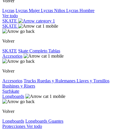
Volver
Lycras
Lycras Mujer
Lycras Niños
Lycras Hombre
Ver todo
SKATE
SKATE
Volver
SKATE
Skate Completo
Tablas
Accesorios
Volver
Accesorios
Trucks
Ruedas y Rulemanes
Llaves y Tornillos
Bushings y Risers
Surfskate
Longboards
Volver
Longboards
Longboards
Guantes
Protecciones
Ver todo