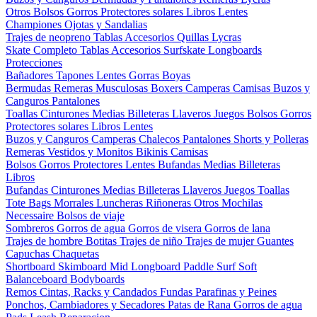
Otros
Bolsos
Gorros
Protectores solares
Libros
Lentes
Championes
Ojotas y Sandalias
Trajes de neopreno
Tablas
Accesorios
Quillas
Lycras
Skate Completo
Tablas
Accesorios
Surfskate
Longboards
Protecciones
Bañadores
Tapones
Lentes
Gorras
Boyas
Bermudas
Remeras
Musculosas
Boxers
Camperas
Camisas
Buzos y
Canguros
Pantalones
Toallas
Cinturones
Medias
Billeteras
Llaveros
Juegos
Bolsos
Gorros
Protectores solares
Libros
Lentes
Buzos y Canguros
Camperas
Chalecos
Pantalones
Shorts y Polleras
Remeras
Vestidos y Monitos
Bikinis
Camisas
Bolsos
Gorros
Protectores
Lentes
Bufandas
Medias
Billeteras
Libros
Bufandas
Cinturones
Medias
Billeteras
Llaveros
Juegos
Toallas
Tote Bags
Morrales
Luncheras
Riñoneras
Otros
Mochilas
Necessaire
Bolsos de viaje
Sombreros
Gorros de agua
Gorros de visera
Gorros de lana
Trajes de hombre
Botitas
Trajes de niño
Trajes de mujer
Guantes
Capuchas
Chaquetas
Shortboard
Skimboard
Mid
Longboard
Paddle Surf
Soft
Balanceboard
Bodyboards
Remos
Cintas, Racks y Candados
Fundas
Parafinas y Peines
Ponchos, Cambiadores y Secadores
Patas de Rana
Gorros de agua