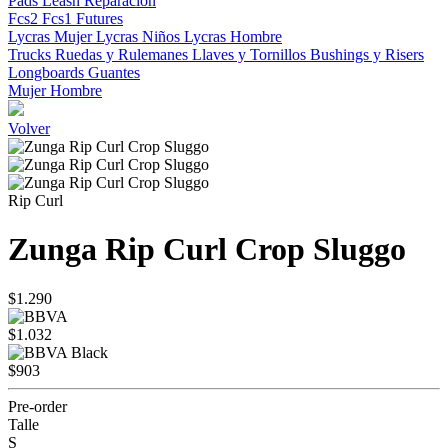
Pads
Leash
Reparacion
Fcs2
Fcs1
Futures
Lycras Mujer
Lycras Niños
Lycras Hombre
Trucks
Ruedas y Rulemanes
Llaves y Tornillos
Bushings y Risers
Longboards
Guantes
Mujer
Hombre
Volver
Rip Curl
Zunga Rip Curl Crop Sluggo
$1.290
$1.032
$903
Pre-order
Talle
S