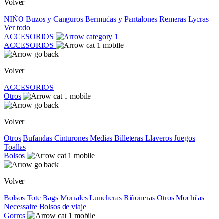
Volver
NIÑO
Buzos y Canguros
Bermudas y Pantalones
Remeras
Lycras
Ver todo
ACCESORIOS
ACCESORIOS
Volver
ACCESORIOS
Otros
Volver
Otros
Bufandas
Cinturones
Medias
Billeteras
Llaveros
Juegos
Toallas
Bolsos
Volver
Bolsos
Tote Bags
Morrales
Luncheras
Riñoneras
Otros
Mochilas
Necessaire
Bolsos de viaje
Gorros