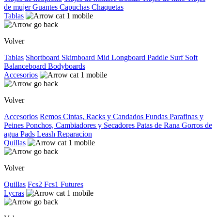
de mujer
Guantes
Capuchas
Chaquetas
Tablas
Volver
Tablas
Shortboard
Skimboard
Mid
Longboard
Paddle Surf
Soft
Balanceboard
Bodyboards
Accesorios
Volver
Accesorios
Remos
Cintas, Racks y Candados
Fundas
Parafinas y
Peines
Ponchos, Cambiadores y Secadores
Patas de Rana
Gorros de
agua
Pads
Leash
Reparacion
Quillas
Volver
Quillas
Fcs2
Fcs1
Futures
Lycras