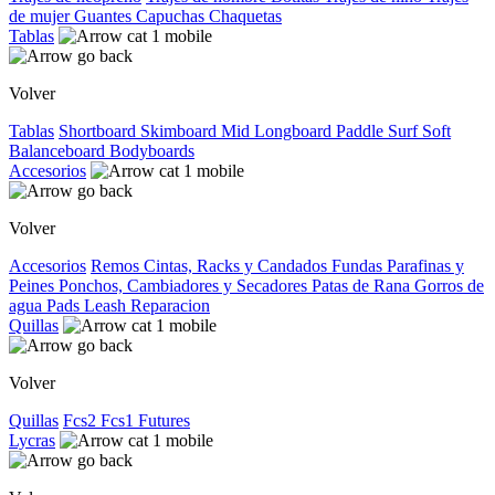
de mujer
Guantes
Capuchas
Chaquetas
Tablas
Volver
Tablas
Shortboard
Skimboard
Mid
Longboard
Paddle Surf
Soft
Balanceboard
Bodyboards
Accesorios
Volver
Accesorios
Remos
Cintas, Racks y Candados
Fundas
Parafinas y
Peines
Ponchos, Cambiadores y Secadores
Patas de Rana
Gorros de
agua
Pads
Leash
Reparacion
Quillas
Volver
Quillas
Fcs2
Fcs1
Futures
Lycras