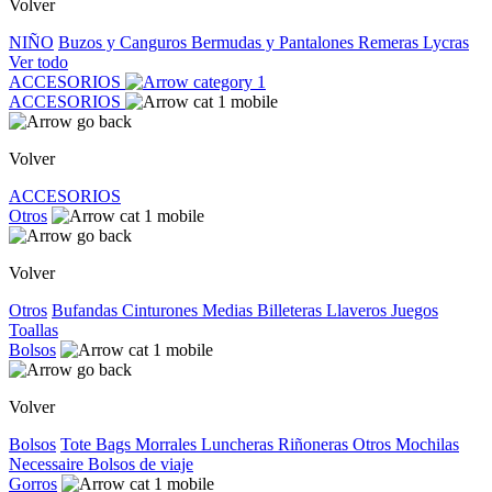
Volver
NIÑO
Buzos y Canguros
Bermudas y Pantalones
Remeras
Lycras
Ver todo
ACCESORIOS
ACCESORIOS
Volver
ACCESORIOS
Otros
Volver
Otros
Bufandas
Cinturones
Medias
Billeteras
Llaveros
Juegos
Toallas
Bolsos
Volver
Bolsos
Tote Bags
Morrales
Luncheras
Riñoneras
Otros
Mochilas
Necessaire
Bolsos de viaje
Gorros