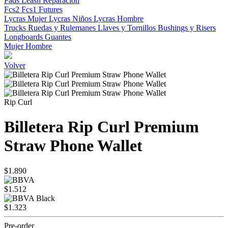
Pads
Leash
Reparacion
Fcs2
Fcs1
Futures
Lycras Mujer
Lycras Niños
Lycras Hombre
Trucks
Ruedas y Rulemanes
Llaves y Tornillos
Bushings y Risers
Longboards
Guantes
Mujer
Hombre
Volver
Rip Curl
Billetera Rip Curl Premium
Straw Phone Wallet
$1.890
$1.512
$1.323
Pre-order