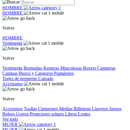
HOMBRE
HOMBRE
Volver
HOMBRE
Vestimenta
Volver
Vestimenta
Bermudas
Remeras
Musculosas
Boxers
Camperas
Camisas
Buzos y Canguros
Pantalones
Trajes de neopreno
Calzado
Accesorios
Volver
Accesorios
Toallas
Cinturones
Medias
Billeteras
Llaveros
Juegos
Bolsos
Gorros
Protectores solares
Libros
Lentes
Ver todo
MUJER
MUJER