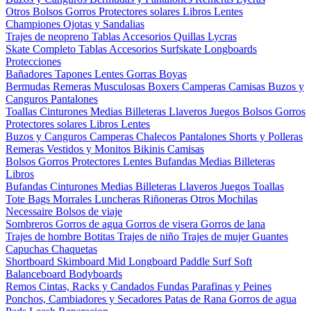
Otros
Bolsos
Gorros
Protectores solares
Libros
Lentes
Championes
Ojotas y Sandalias
Trajes de neopreno
Tablas
Accesorios
Quillas
Lycras
Skate Completo
Tablas
Accesorios
Surfskate
Longboards
Protecciones
Bañadores
Tapones
Lentes
Gorras
Boyas
Bermudas
Remeras
Musculosas
Boxers
Camperas
Camisas
Buzos y
Canguros
Pantalones
Toallas
Cinturones
Medias
Billeteras
Llaveros
Juegos
Bolsos
Gorros
Protectores solares
Libros
Lentes
Buzos y Canguros
Camperas
Chalecos
Pantalones
Shorts y Polleras
Remeras
Vestidos y Monitos
Bikinis
Camisas
Bolsos
Gorros
Protectores
Lentes
Bufandas
Medias
Billeteras
Libros
Bufandas
Cinturones
Medias
Billeteras
Llaveros
Juegos
Toallas
Tote Bags
Morrales
Luncheras
Riñoneras
Otros
Mochilas
Necessaire
Bolsos de viaje
Sombreros
Gorros de agua
Gorros de visera
Gorros de lana
Trajes de hombre
Botitas
Trajes de niño
Trajes de mujer
Guantes
Capuchas
Chaquetas
Shortboard
Skimboard
Mid
Longboard
Paddle Surf
Soft
Balanceboard
Bodyboards
Remos
Cintas, Racks y Candados
Fundas
Parafinas y Peines
Ponchos, Cambiadores y Secadores
Patas de Rana
Gorros de agua