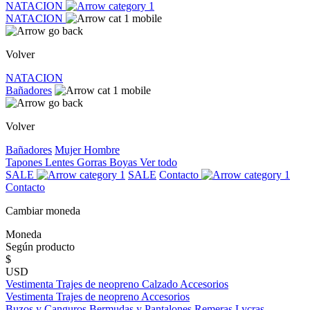
NATACION
NATACION
Volver
NATACION
Bañadores
Volver
Bañadores
Mujer
Hombre
Tapones
Lentes
Gorras
Boyas
Ver todo
SALE
SALE
Contacto
Contacto
Cambiar moneda
Moneda
Según producto
$
USD
Vestimenta
Trajes de neopreno
Calzado
Accesorios
Vestimenta
Trajes de neopreno
Accesorios
Buzos y Canguros
Bermudas y Pantalones
Remeras
Lycras