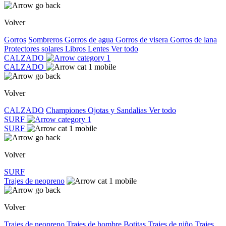
Volver
Gorros
Sombreros
Gorros de agua
Gorros de visera
Gorros de lana
Protectores solares
Libros
Lentes
Ver todo
CALZADO
CALZADO
Volver
CALZADO
Championes
Ojotas y Sandalias
Ver todo
SURF
SURF
Volver
SURF
Trajes de neopreno
Volver
Trajes de neopreno
Trajes de hombre
Botitas
Trajes de niño
Trajes