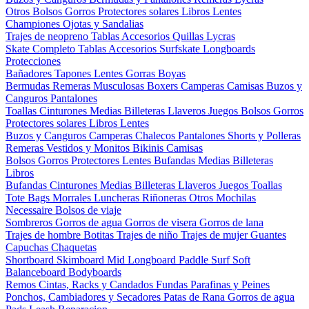
Otros
Bolsos
Gorros
Protectores solares
Libros
Lentes
Championes
Ojotas y Sandalias
Trajes de neopreno
Tablas
Accesorios
Quillas
Lycras
Skate Completo
Tablas
Accesorios
Surfskate
Longboards
Protecciones
Bañadores
Tapones
Lentes
Gorras
Boyas
Bermudas
Remeras
Musculosas
Boxers
Camperas
Camisas
Buzos y
Canguros
Pantalones
Toallas
Cinturones
Medias
Billeteras
Llaveros
Juegos
Bolsos
Gorros
Protectores solares
Libros
Lentes
Buzos y Canguros
Camperas
Chalecos
Pantalones
Shorts y Polleras
Remeras
Vestidos y Monitos
Bikinis
Camisas
Bolsos
Gorros
Protectores
Lentes
Bufandas
Medias
Billeteras
Libros
Bufandas
Cinturones
Medias
Billeteras
Llaveros
Juegos
Toallas
Tote Bags
Morrales
Luncheras
Riñoneras
Otros
Mochilas
Necessaire
Bolsos de viaje
Sombreros
Gorros de agua
Gorros de visera
Gorros de lana
Trajes de hombre
Botitas
Trajes de niño
Trajes de mujer
Guantes
Capuchas
Chaquetas
Shortboard
Skimboard
Mid
Longboard
Paddle Surf
Soft
Balanceboard
Bodyboards
Remos
Cintas, Racks y Candados
Fundas
Parafinas y Peines
Ponchos, Cambiadores y Secadores
Patas de Rana
Gorros de agua