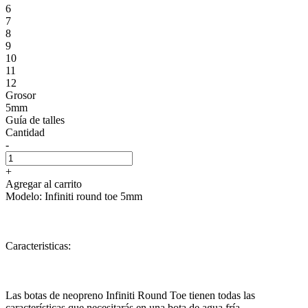
6
7
8
9
10
11
12
Grosor
5mm
Guía de talles
Cantidad
-
+
Agregar al carrito
Modelo: Infiniti round toe 5mm
Caracteristicas:
Las botas de neopreno Infiniti Round Toe tienen todas las
características que necesitarás en una bota de agua fría.