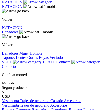
NATACION
NATACION
Volver
NATACION
Bañadores
Volver
Bañadores
Mujer
Hombre
Tapones
Lentes
Gorras
Boyas
Ver todo
SALE
SALE
Contacto
Contacto
Cambiar moneda
Moneda
Según producto
$
USD
Vestimenta
Trajes de neopreno
Calzado
Accesorios
Vestimenta
Trajes de neopreno
Accesorios
Buzos y Canguros
Bermudas y Pantalones
Remeras
Lycras