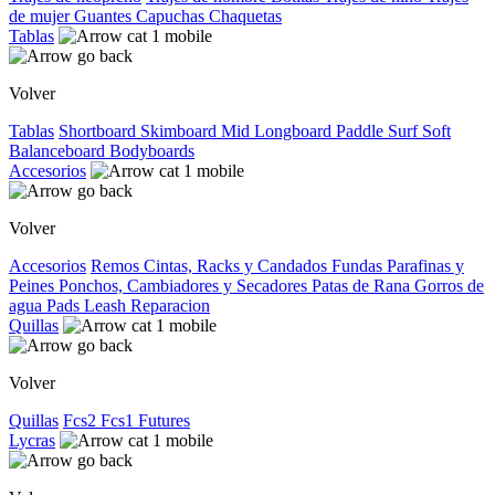
de mujer
Guantes
Capuchas
Chaquetas
Tablas
Volver
Tablas
Shortboard
Skimboard
Mid
Longboard
Paddle Surf
Soft
Balanceboard
Bodyboards
Accesorios
Volver
Accesorios
Remos
Cintas, Racks y Candados
Fundas
Parafinas y
Peines
Ponchos, Cambiadores y Secadores
Patas de Rana
Gorros de
agua
Pads
Leash
Reparacion
Quillas
Volver
Quillas
Fcs2
Fcs1
Futures
Lycras