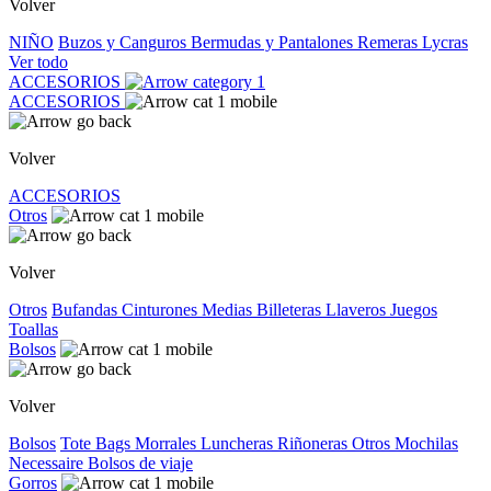
Volver
NIÑO
Buzos y Canguros
Bermudas y Pantalones
Remeras
Lycras
Ver todo
ACCESORIOS
ACCESORIOS
Volver
ACCESORIOS
Otros
Volver
Otros
Bufandas
Cinturones
Medias
Billeteras
Llaveros
Juegos
Toallas
Bolsos
Volver
Bolsos
Tote Bags
Morrales
Luncheras
Riñoneras
Otros
Mochilas
Necessaire
Bolsos de viaje
Gorros