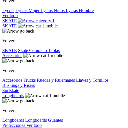
Volver
Lycras
Lycras Mujer
Lycras Niños
Lycras Hombre
Ver todo
SKATE
SKATE
Volver
SKATE
Skate Completo
Tablas
Accesorios
Volver
Accesorios
Trucks
Ruedas y Rulemanes
Llaves y Tornillos
Bushings y Risers
Surfskate
Longboards
Volver
Longboards
Longboards
Guantes
Protecciones
Ver todo