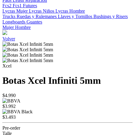
Pads
Leash
Reparacion
Fcs2
Fcs1
Futures
Lycras Mujer
Lycras Niños
Lycras Hombre
Trucks
Ruedas y Rulemanes
Llaves y Tornillos
Bushings y Risers
Longboards
Guantes
Mujer
Hombre
Volver
Xcel
Botas Xcel Infiniti 5mm
$4.990
$3.992
$3.493
Pre-order
Talle