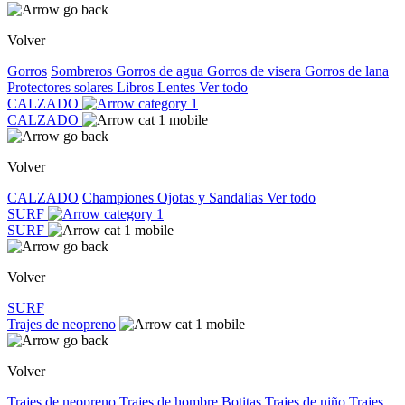
Volver
Gorros
Sombreros
Gorros de agua
Gorros de visera
Gorros de lana
Protectores solares
Libros
Lentes
Ver todo
CALZADO
CALZADO
Volver
CALZADO
Championes
Ojotas y Sandalias
Ver todo
SURF
SURF
Volver
SURF
Trajes de neopreno
Volver
Trajes de neopreno
Trajes de hombre
Botitas
Trajes de niño
Trajes