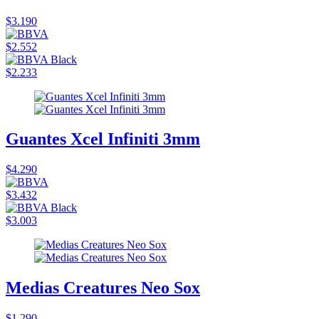
$3.190
$2.552
$2.233
Guantes Xcel Infiniti 3mm
$4.290
$3.432
$3.003
Medias Creatures Neo Sox
$1.290