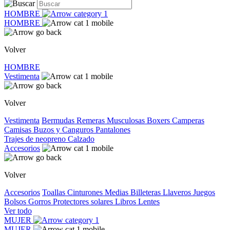
HOMBRE
HOMBRE
Volver
HOMBRE
Vestimenta
Volver
Vestimenta
Bermudas
Remeras
Musculosas
Boxers
Camperas
Camisas
Buzos y Canguros
Pantalones
Trajes de neopreno
Calzado
Accesorios
Volver
Accesorios
Toallas
Cinturones
Medias
Billeteras
Llaveros
Juegos
Bolsos
Gorros
Protectores solares
Libros
Lentes
Ver todo
MUJER
MUJER