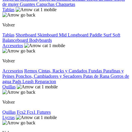
de mujer
Guantes
Capuchas
Chaquetas
Tablas
Volver
Tablas
Shortboard
Skimboard
Mid
Longboard
Paddle Surf
Soft
Balanceboard
Bodyboards
Accesorios
Volver
Accesorios
Remos
Cintas, Racks y Candados
Fundas
Parafinas y
Peines
Ponchos, Cambiadores y Secadores
Patas de Rana
Gorros de
agua
Pads
Leash
Reparacion
Quillas
Volver
Quillas
Fcs2
Fcs1
Futures
Lycras