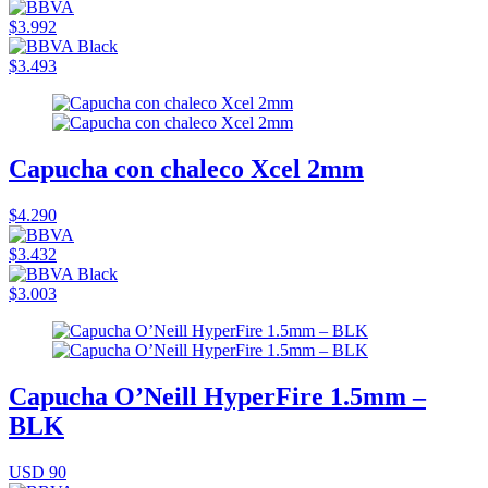
$3.992
$3.493
Capucha con chaleco Xcel 2mm
$4.290
$3.432
$3.003
Capucha O’Neill HyperFire 1.5mm –
BLK
USD 90