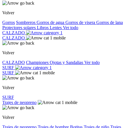
Volver
Gorros
Sombreros
Gorros de agua
Gorros de visera
Gorros de lana
Protectores solares
Libros
Lentes
Ver todo
CALZADO
CALZADO
Volver
CALZADO
Championes
Ojotas y Sandalias
Ver todo
SURF
SURF
Volver
SURF
Trajes de neopreno
Volver
Trajes de neopreno
Trajes de hombre
Botitas
Trajes de niño
Trajes