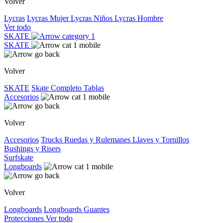
Volver
Lycras
Lycras Mujer
Lycras Niños
Lycras Hombre
Ver todo
SKATE
SKATE
Volver
SKATE
Skate Completo
Tablas
Accesorios
Volver
Accesorios
Trucks
Ruedas y Rulemanes
Llaves y Tornillos
Bushings y Risers
Surfskate
Longboards
Volver
Longboards
Longboards
Guantes
Protecciones
Ver todo