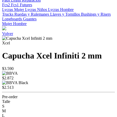
Pads
Leash
Reparacion
Fcs2
Fcs1
Futures
Lycras Mujer
Lycras Niños
Lycras Hombre
Trucks
Ruedas y Rulemanes
Llaves y Tornillos
Bushings y Risers
Longboards
Guantes
Mujer
Hombre
Volver
Xcel
Capucha Xcel Infiniti 2 mm
$3.590
$2.872
$2.513
Pre-order
Talle
S
M
L