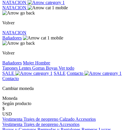
NATACION
NATACION
Volver
NATACION
Bañadores
Volver
Bañadores
Mujer
Hombre
Tapones
Lentes
Gorras
Boyas
Ver todo
SALE
SALE
Contacto
Contacto
Cambiar moneda
Moneda
Según producto
$
USD
Vestimenta
Trajes de neopreno
Calzado
Accesorios
Vestimenta
Trajes de neopreno
Accesorios
Buzos y Canguros
Bermudas y Pantalones
Remeras
Lycras