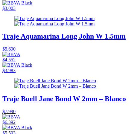
$3.003
Traje Aquamarina Long John W 1.5mm
$5.690
$4.552
$3.983
Traje Buell Jane Bond W 2mm – Blanco
$7.990
$6.392
$5.593