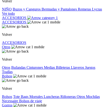
Volver
NIÑO
Buzos y Canguros
Bermudas y Pantalones
Remeras
Lycras
Ver todo
ACCESORIOS
ACCESORIOS
Volver
ACCESORIOS
Otros
Volver
Otros
Bufandas
Cinturones
Medias
Billeteras
Llaveros
Juegos
Toallas
Bolsos
Volver
Bolsos
Tote Bags
Morrales
Luncheras
Riñoneras
Otros
Mochilas
Necessaire
Bolsos de viaje
Gorros