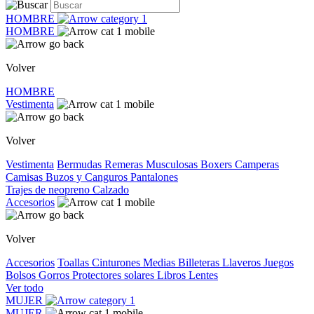
HOMBRE
HOMBRE
Volver
HOMBRE
Vestimenta
Volver
Vestimenta
Bermudas
Remeras
Musculosas
Boxers
Camperas
Camisas
Buzos y Canguros
Pantalones
Trajes de neopreno
Calzado
Accesorios
Volver
Accesorios
Toallas
Cinturones
Medias
Billeteras
Llaveros
Juegos
Bolsos
Gorros
Protectores solares
Libros
Lentes
Ver todo
MUJER
MUJER