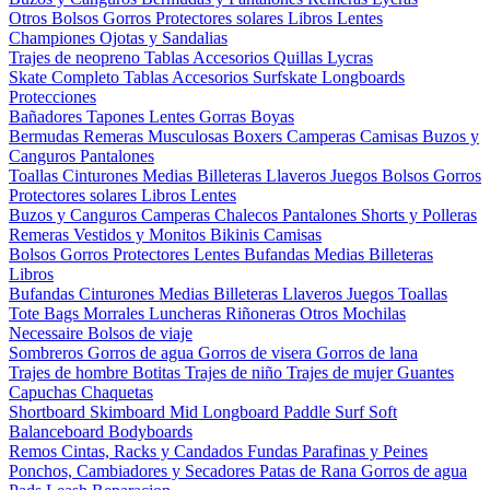
Otros
Bolsos
Gorros
Protectores solares
Libros
Lentes
Championes
Ojotas y Sandalias
Trajes de neopreno
Tablas
Accesorios
Quillas
Lycras
Skate Completo
Tablas
Accesorios
Surfskate
Longboards
Protecciones
Bañadores
Tapones
Lentes
Gorras
Boyas
Bermudas
Remeras
Musculosas
Boxers
Camperas
Camisas
Buzos y
Canguros
Pantalones
Toallas
Cinturones
Medias
Billeteras
Llaveros
Juegos
Bolsos
Gorros
Protectores solares
Libros
Lentes
Buzos y Canguros
Camperas
Chalecos
Pantalones
Shorts y Polleras
Remeras
Vestidos y Monitos
Bikinis
Camisas
Bolsos
Gorros
Protectores
Lentes
Bufandas
Medias
Billeteras
Libros
Bufandas
Cinturones
Medias
Billeteras
Llaveros
Juegos
Toallas
Tote Bags
Morrales
Luncheras
Riñoneras
Otros
Mochilas
Necessaire
Bolsos de viaje
Sombreros
Gorros de agua
Gorros de visera
Gorros de lana
Trajes de hombre
Botitas
Trajes de niño
Trajes de mujer
Guantes
Capuchas
Chaquetas
Shortboard
Skimboard
Mid
Longboard
Paddle Surf
Soft
Balanceboard
Bodyboards
Remos
Cintas, Racks y Candados
Fundas
Parafinas y Peines
Ponchos, Cambiadores y Secadores
Patas de Rana
Gorros de agua