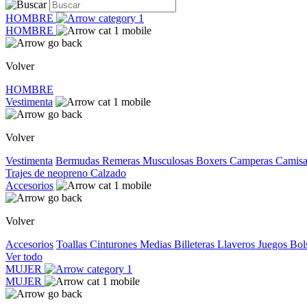
HOMBRE
HOMBRE
Volver
HOMBRE
Vestimenta
Volver
Vestimenta
Bermudas
Remeras
Musculosas
Boxers
Camperas
Camis
Trajes de neopreno
Calzado
Accesorios
Volver
Accesorios
Toallas
Cinturones
Medias
Billeteras
Llaveros
Juegos
Bol
Ver todo
MUJER
MUJER