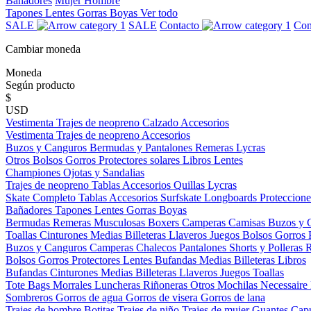
Bañadores
Mujer
Hombre
Tapones
Lentes
Gorras
Boyas
Ver todo
SALE
SALE
Contacto
Con
Cambiar moneda
Moneda
Según producto
$
USD
Vestimenta
Trajes de neopreno
Calzado
Accesorios
Vestimenta
Trajes de neopreno
Accesorios
Buzos y Canguros
Bermudas y Pantalones
Remeras
Lycras
Otros
Bolsos
Gorros
Protectores solares
Libros
Lentes
Championes
Ojotas y Sandalias
Trajes de neopreno
Tablas
Accesorios
Quillas
Lycras
Skate Completo
Tablas
Accesorios
Surfskate
Longboards
Proteccione
Bañadores
Tapones
Lentes
Gorras
Boyas
Bermudas
Remeras
Musculosas
Boxers
Camperas
Camisas
Buzos y 
Toallas
Cinturones
Medias
Billeteras
Llaveros
Juegos
Bolsos
Gorros
Buzos y Canguros
Camperas
Chalecos
Pantalones
Shorts y Polleras
Bolsos
Gorros
Protectores
Lentes
Bufandas
Medias
Billeteras
Libros
Bufandas
Cinturones
Medias
Billeteras
Llaveros
Juegos
Toallas
Tote Bags
Morrales
Luncheras
Riñoneras
Otros
Mochilas
Necessaire
Sombreros
Gorros de agua
Gorros de visera
Gorros de lana
Trajes de hombre
Botitas
Trajes de niño
Trajes de mujer
Guantes
Cap