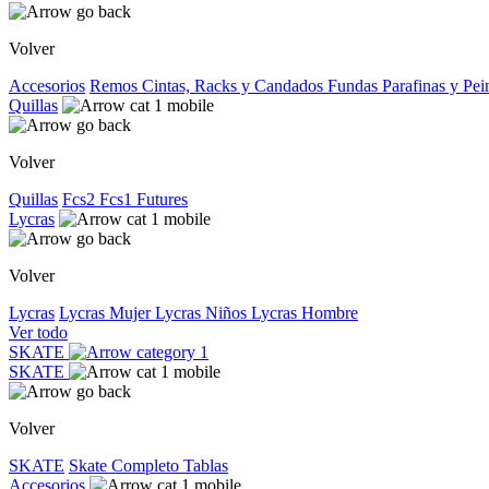
Volver
Accesorios
Remos
Cintas, Racks y Candados
Fundas
Parafinas y Pe
Quillas
Volver
Quillas
Fcs2
Fcs1
Futures
Lycras
Volver
Lycras
Lycras Mujer
Lycras Niños
Lycras Hombre
Ver todo
SKATE
SKATE
Volver
SKATE
Skate Completo
Tablas
Accesorios