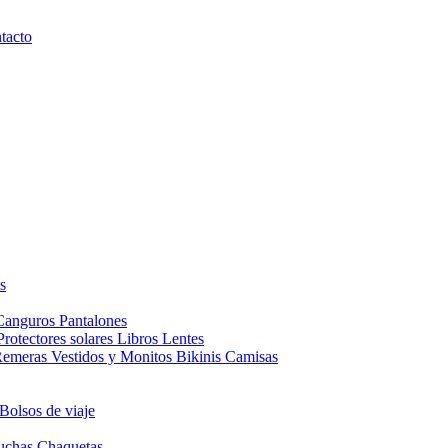
tacto
s
Canguros
Pantalones
Protectores solares
Libros
Lentes
Remeras
Vestidos y Monitos
Bikinis
Camisas
Bolsos de viaje
uchas
Chaquetas