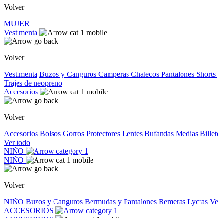
Volver
MUJER
Vestimenta
Volver
Vestimenta
Buzos y Canguros
Camperas
Chalecos
Pantalones
Shorts
Trajes de neopreno
Accesorios
Volver
Accesorios
Bolsos
Gorros
Protectores
Lentes
Bufandas
Medias
Bille
Ver todo
NIÑO
NIÑO
Volver
NIÑO
Buzos y Canguros
Bermudas y Pantalones
Remeras
Lycras
Ve
ACCESORIOS