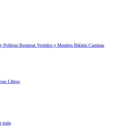
 y Polleras
Remeras
Vestidos y Monitos
Bikinis
Camisas
teras
Libros
r todo