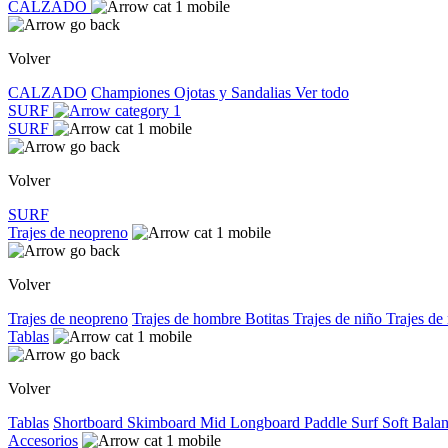
CALZADO
Volver
CALZADO
Championes
Ojotas y Sandalias
Ver todo
SURF
SURF
Volver
SURF
Trajes de neopreno
Volver
Trajes de neopreno
Trajes de hombre
Botitas
Trajes de niño
Trajes de
Tablas
Volver
Tablas
Shortboard
Skimboard
Mid
Longboard
Paddle Surf
Soft
Bala
Accesorios