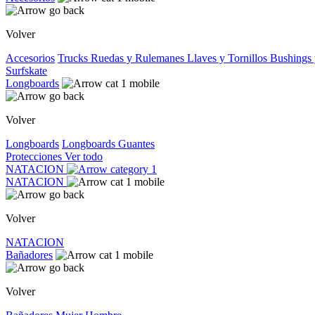
Volver
Accesorios
Trucks
Ruedas y Rulemanes
Llaves y Tornillos
Bushings 
Surfskate
Longboards
Volver
Longboards
Longboards
Guantes
Protecciones
Ver todo
NATACION
NATACION
Volver
NATACION
Bañadores
Volver