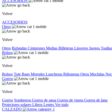
ACCESORIOS
Volver
ACCESORIOS
Otros
Volver
Otros
Bufandas
Cinturones
Medias
Billeteras
Llaveros
Juegos
Toallas
Bolsos
Volver
Bolsos
Tote Bags
Morrales
Luncheras
Riñoneras
Otros
Mochilas
Nec
Gorros
Volver
Gorros
Sombreros
Gorros de agua
Gorros de visera
Gorros de lana
Protectores solares
Libros
Lentes
Ver todo
CALZADO