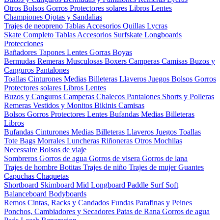
Otros
Bolsos
Gorros
Protectores solares
Libros
Lentes
Championes
Ojotas y Sandalias
Trajes de neopreno
Tablas
Accesorios
Quillas
Lycras
Skate Completo
Tablas
Accesorios
Surfskate
Longboards
Protecciones
Bañadores
Tapones
Lentes
Gorras
Boyas
Bermudas
Remeras
Musculosas
Boxers
Camperas
Camisas
Buzos y
Canguros
Pantalones
Toallas
Cinturones
Medias
Billeteras
Llaveros
Juegos
Bolsos
Gorros
Protectores solares
Libros
Lentes
Buzos y Canguros
Camperas
Chalecos
Pantalones
Shorts y Polleras
Remeras
Vestidos y Monitos
Bikinis
Camisas
Bolsos
Gorros
Protectores
Lentes
Bufandas
Medias
Billeteras
Libros
Bufandas
Cinturones
Medias
Billeteras
Llaveros
Juegos
Toallas
Tote Bags
Morrales
Luncheras
Riñoneras
Otros
Mochilas
Necessaire
Bolsos de viaje
Sombreros
Gorros de agua
Gorros de visera
Gorros de lana
Trajes de hombre
Botitas
Trajes de niño
Trajes de mujer
Guantes
Capuchas
Chaquetas
Shortboard
Skimboard
Mid
Longboard
Paddle Surf
Soft
Balanceboard
Bodyboards
Remos
Cintas, Racks y Candados
Fundas
Parafinas y Peines
Ponchos, Cambiadores y Secadores
Patas de Rana
Gorros de agua