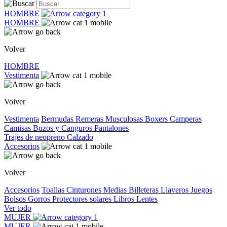
HOMBRE
HOMBRE
Volver
HOMBRE
Vestimenta
Volver
Vestimenta
Bermudas
Remeras
Musculosas
Boxers
Camperas
Camisas
Buzos y Canguros
Pantalones
Trajes de neopreno
Calzado
Accesorios
Volver
Accesorios
Toallas
Cinturones
Medias
Billeteras
Llaveros
Juegos
Bolsos
Gorros
Protectores solares
Libros
Lentes
Ver todo
MUJER
MUJER