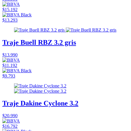
$15.192
$13.293
Traje Buell RBZ 3.2 gris
$13.990
$11.192
$9.793
Traje Dakine Cyclone 3.2
$20.990
$16.792