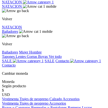
NATACION
NATACION
Volver
NATACION
Bañadores
Volver
Bañadores
Mujer
Hombre
Tapones
Lentes
Gorras
Boyas
Ver todo
SALE
SALE
Contacto
Contacto
Cambiar moneda
Moneda
Según producto
$
USD
Vestimenta
Trajes de neopreno
Calzado
Accesorios
Vestimenta
Trajes de neopreno
Accesorios
Buzos y Canguros
Bermudas y Pantalones
Remeras
Lycras