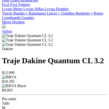
Pads
Leash
Reparacion
Fcs2
Fcs1
Futures
Lycras Mujer
Lycras Niños
Lycras Hombre
Trucks
Ruedas y Rulemanes
Llaves y Tornillos
Bushings y Risers
Longboards
Guantes
Mujer
Hombre
Volver
Dakine
Traje Dakine Quantum CL 3.2
$12.990
$10.392
$9.093
Pre-order
Talle
M