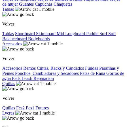
de mujer
Guantes
Capuchas
Chaquetas
Tablas
Volver
Tablas
Shortboard
Skimboard
Mid
Longboard
Paddle Surf
Soft
Balanceboard
Bodyboards
Accesorios
Volver
Accesorios
Remos
Cintas, Racks y Candados
Fundas
Parafinas y
Peines
Ponchos, Cambiadores y Secadores
Patas de Rana
Gorros de
agua
Pads
Leash
Reparacion
Quillas
Volver
Quillas
Fcs2
Fcs1
Futures
Lycras