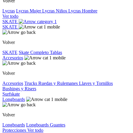
Volver
Lycras
Lycras Mujer
Lycras Niños
Lycras Hombre
Ver todo
SKATE
SKATE
Volver
SKATE
Skate Completo
Tablas
Accesorios
Volver
Accesorios
Trucks
Ruedas y Rulemanes
Llaves y Tornillos
Bushings y Risers
Surfskate
Longboards
Volver
Longboards
Longboards
Guantes
Protecciones
Ver todo