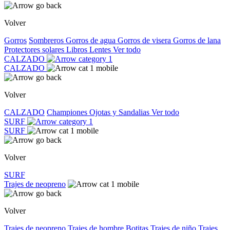
Volver
Gorros
Sombreros
Gorros de agua
Gorros de visera
Gorros de lana
Protectores solares
Libros
Lentes
Ver todo
CALZADO
CALZADO
Volver
CALZADO
Championes
Ojotas y Sandalias
Ver todo
SURF
SURF
Volver
SURF
Trajes de neopreno
Volver
Trajes de neopreno
Trajes de hombre
Botitas
Trajes de niño
Trajes