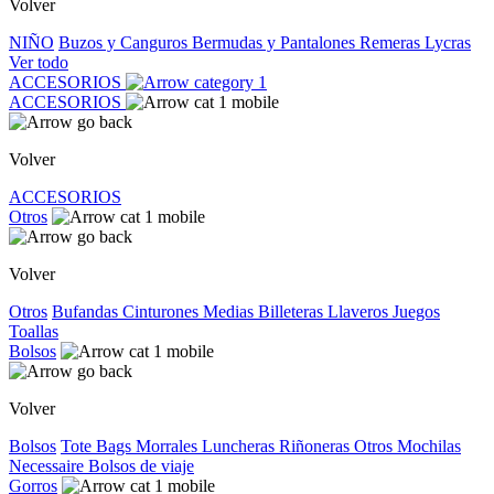
Volver
NIÑO
Buzos y Canguros
Bermudas y Pantalones
Remeras
Lycras
Ver todo
ACCESORIOS
ACCESORIOS
Volver
ACCESORIOS
Otros
Volver
Otros
Bufandas
Cinturones
Medias
Billeteras
Llaveros
Juegos
Toallas
Bolsos
Volver
Bolsos
Tote Bags
Morrales
Luncheras
Riñoneras
Otros
Mochilas
Necessaire
Bolsos de viaje
Gorros