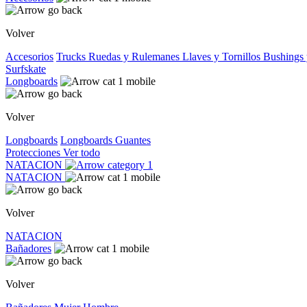
Volver
Accesorios
Trucks
Ruedas y Rulemanes
Llaves y Tornillos
Bushings 
Surfskate
Longboards
Volver
Longboards
Longboards
Guantes
Protecciones
Ver todo
NATACION
NATACION
Volver
NATACION
Bañadores
Volver