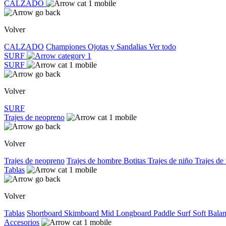
CALZADO
Volver
CALZADO
Championes
Ojotas y Sandalias
Ver todo
SURF
SURF
Volver
SURF
Trajes de neopreno
Volver
Trajes de neopreno
Trajes de hombre
Botitas
Trajes de niño
Trajes de
Tablas
Volver
Tablas
Shortboard
Skimboard
Mid
Longboard
Paddle Surf
Soft
Bala
Accesorios