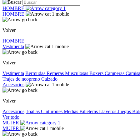
HOMBRE
HOMBRE
Volver
HOMBRE
Vestimenta
Volver
Vestimenta
Bermudas
Remeras
Musculosas
Boxers
Camperas
Camis
Trajes de neopreno
Calzado
Accesorios
Volver
Accesorios
Toallas
Cinturones
Medias
Billeteras
Llaveros
Juegos
Bol
Ver todo
MUJER
MUJER