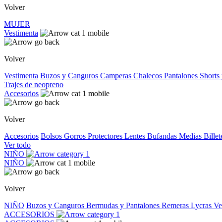
Volver
MUJER
Vestimenta
Volver
Vestimenta
Buzos y Canguros
Camperas
Chalecos
Pantalones
Shorts
Trajes de neopreno
Accesorios
Volver
Accesorios
Bolsos
Gorros
Protectores
Lentes
Bufandas
Medias
Bille
Ver todo
NIÑO
NIÑO
Volver
NIÑO
Buzos y Canguros
Bermudas y Pantalones
Remeras
Lycras
Ve
ACCESORIOS