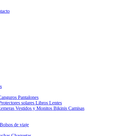
tacto
s
Canguros
Pantalones
Protectores solares
Libros
Lentes
Remeras
Vestidos y Monitos
Bikinis
Camisas
Bolsos de viaje
uchas
Chaquetas