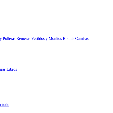
 y Polleras
Remeras
Vestidos y Monitos
Bikinis
Camisas
teras
Libros
r todo