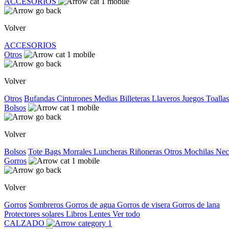
ACCESORIOS
Volver
ACCESORIOS
Otros
Volver
Otros
Bufandas
Cinturones
Medias
Billeteras
Llaveros
Juegos
Toallas
Bolsos
Volver
Bolsos
Tote Bags
Morrales
Luncheras
Riñoneras
Otros
Mochilas
Nec
Gorros
Volver
Gorros
Sombreros
Gorros de agua
Gorros de visera
Gorros de lana
Protectores solares
Libros
Lentes
Ver todo
CALZADO