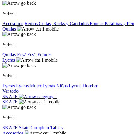
Volver
Accesorios
Remos
Cintas, Racks y Candados
Fundas
Parafinas y Pe
Quillas
Volver
Quillas
Fcs2
Fcs1
Futures
Lycras
Volver
Lycras
Lycras Mujer
Lycras Niños
Lycras Hombre
Ver todo
SKATE
SKATE
Volver
SKATE
Skate Completo
Tablas
Accesorios