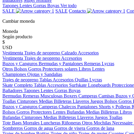
Bañadores
Mujer
Hombre
Tapones
Lentes
Gorras
Boyas
Ver todo
SALE
SALE
Contacto
Con
Cambiar moneda
Moneda
Según producto
$
USD
Vestimenta
Trajes de neopreno
Calzado
Accesorios
Vestimenta
Trajes de neopreno
Accesorios
Buzos y Canguros
Bermudas y Pantalones
Remeras
Lycras
Otros
Bolsos
Gorros
Protectores solares
Libros
Lentes
Championes
Ojotas y Sandalias
Trajes de neopreno
Tablas
Accesorios
Quillas
Lycras
Skate Completo
Tablas
Accesorios
Surfskate
Longboards
Proteccione
Bañadores
Tapones
Lentes
Gorras
Boyas
Bermudas
Remeras
Musculosas
Boxers
Camperas
Camisas
Buzos y 
Toallas
Cinturones
Medias
Billeteras
Llaveros
Juegos
Bolsos
Gorros
Buzos y Canguros
Camperas
Chalecos
Pantalones
Shorts y Polleras
Bolsos
Gorros
Protectores
Lentes
Bufandas
Medias
Billeteras
Libros
Bufandas
Cinturones
Medias
Billeteras
Llaveros
Juegos
Toallas
Tote Bags
Morrales
Luncheras
Riñoneras
Otros
Mochilas
Necessaire
Sombreros
Gorros de agua
Gorros de visera
Gorros de lana
Trajes de hombre
Botitas
Trajes de niño
Trajes de mujer
Guantes
Cap