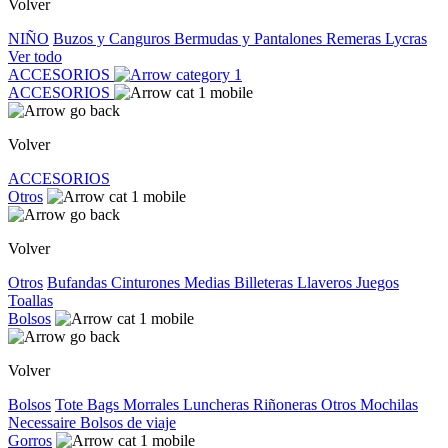
Volver
NIÑO
Buzos y Canguros
Bermudas y Pantalones
Remeras
Lycras
Ver todo
ACCESORIOS
ACCESORIOS
Volver
ACCESORIOS
Otros
Volver
Otros
Bufandas
Cinturones
Medias
Billeteras
Llaveros
Juegos
Toallas
Bolsos
Volver
Bolsos
Tote Bags
Morrales
Luncheras
Riñoneras
Otros
Mochilas
Necessaire
Bolsos de viaje
Gorros