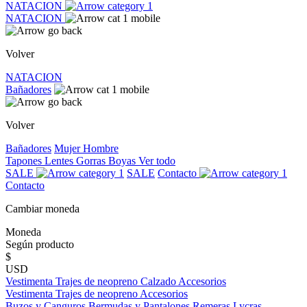
NATACION
NATACION
Volver
NATACION
Bañadores
Volver
Bañadores
Mujer
Hombre
Tapones
Lentes
Gorras
Boyas
Ver todo
SALE
SALE
Contacto
Contacto
Cambiar moneda
Moneda
Según producto
$
USD
Vestimenta
Trajes de neopreno
Calzado
Accesorios
Vestimenta
Trajes de neopreno
Accesorios
Buzos y Canguros
Bermudas y Pantalones
Remeras
Lycras