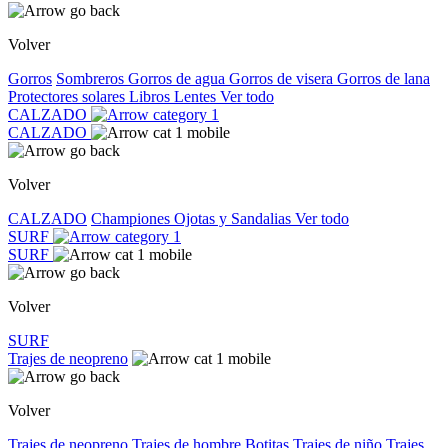
Volver
Gorros
Sombreros
Gorros de agua
Gorros de visera
Gorros de lana
Protectores solares
Libros
Lentes
Ver todo
CALZADO
CALZADO
Volver
CALZADO
Championes
Ojotas y Sandalias
Ver todo
SURF
SURF
Volver
SURF
Trajes de neopreno
Volver
Trajes de neopreno
Trajes de hombre
Botitas
Trajes de niño
Trajes