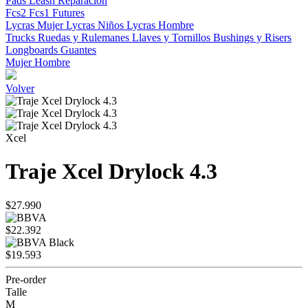
Pads
Leash
Reparacion
Fcs2
Fcs1
Futures
Lycras Mujer
Lycras Niños
Lycras Hombre
Trucks
Ruedas y Rulemanes
Llaves y Tornillos
Bushings y Risers
Longboards
Guantes
Mujer
Hombre
Volver
Xcel
Traje Xcel Drylock 4.3
$27.990
$22.392
$19.593
Pre-order
Talle
M