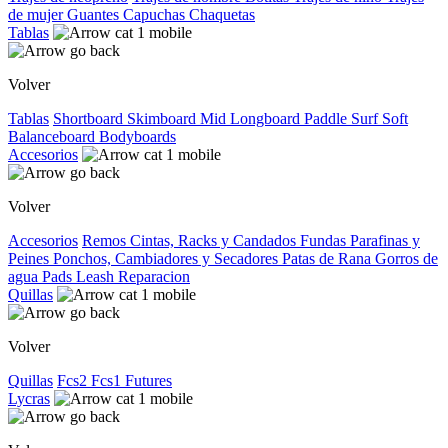
de mujer
Guantes
Capuchas
Chaquetas
Tablas
Volver
Tablas
Shortboard
Skimboard
Mid
Longboard
Paddle Surf
Soft
Balanceboard
Bodyboards
Accesorios
Volver
Accesorios
Remos
Cintas, Racks y Candados
Fundas
Parafinas y
Peines
Ponchos, Cambiadores y Secadores
Patas de Rana
Gorros de
agua
Pads
Leash
Reparacion
Quillas
Volver
Quillas
Fcs2
Fcs1
Futures
Lycras