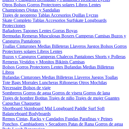
Otros
Bolsos
Gorros
Protectores solares
Libros
Lentes
Championes
Ojotas y Sandalias
Trajes de neopreno
Tablas
Accesorios
Quillas
Lycras
Skate Completo
Tablas
Accesorios
Surfskate
Longboards
Protecciones
Bañadores
Tapones
Lentes
Gorras
Boyas
Bermudas
Remeras
Musculosas
Boxers
Camperas
Camisas
Buzos y
Canguros
Pantalones
Toallas
Cinturones
Medias
Billeteras
Llaveros
Juegos
Bolsos
Gorros
Protectores solares
Libros
Lentes
Buzos y Canguros
Camperas
Chalecos
Pantalones
Shorts y Polleras
Remeras
Vestidos y Monitos
Bikinis
Camisas
Bolsos
Gorros
Protectores
Lentes
Bufandas
Medias
Billeteras
Libros
Bufandas
Cinturones
Medias
Billeteras
Llaveros
Juegos
Toallas
Tote Bags
Morrales
Luncheras
Riñoneras
Otros
Mochilas
Necessaire
Bolsos de viaje
Sombreros
Gorros de agua
Gorros de visera
Gorros de lana
Trajes de hombre
Botitas
Trajes de niño
Trajes de mujer
Guantes
Capuchas
Chaquetas
Shortboard
Skimboard
Mid
Longboard
Paddle Surf
Soft
Balanceboard
Bodyboards
Remos
Cintas, Racks y Candados
Fundas
Parafinas y Peines
Ponchos, Cambiadores y Secadores
Patas de Rana
Gorros de agua