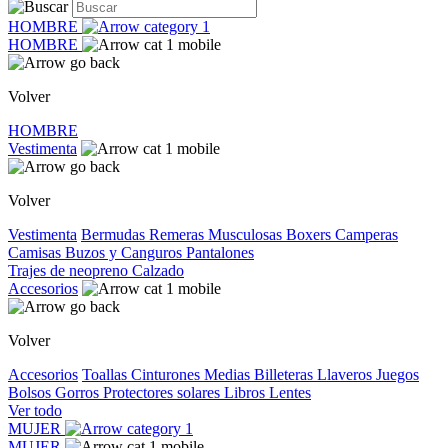
HOMBRE
HOMBRE
Volver
HOMBRE
Vestimenta
Volver
Vestimenta
Bermudas
Remeras
Musculosas
Boxers
Camperas
Camisas
Buzos y Canguros
Pantalones
Trajes de neopreno
Calzado
Accesorios
Volver
Accesorios
Toallas
Cinturones
Medias
Billeteras
Llaveros
Juegos
Bolsos
Gorros
Protectores solares
Libros
Lentes
Ver todo
MUJER
MUJER