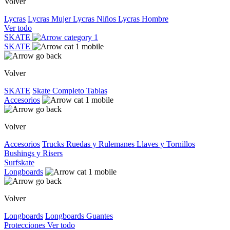
Volver
Lycras
Lycras Mujer
Lycras Niños
Lycras Hombre
Ver todo
SKATE
SKATE
Volver
SKATE
Skate Completo
Tablas
Accesorios
Volver
Accesorios
Trucks
Ruedas y Rulemanes
Llaves y Tornillos
Bushings y Risers
Surfskate
Longboards
Volver
Longboards
Longboards
Guantes
Protecciones
Ver todo